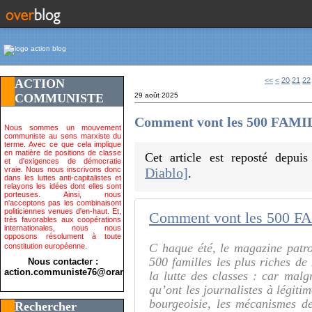
10
<<
<
20
21
22
ACTION
COMMUNISTE
29 août 2025
Comment vont les 500 FAMILL
Nous sommes un mouvement
communiste au sens marxiste du
terme. Avec ce que cela implique
en matière de positions de classe
Cet article est reposté depui
et d'exigences de démocratie
vraie. Nous nous inscrivons donc
Diablo]
.
dans les luttes anti-capitalistes et
relayons les idées dont elles sont
porteuses. Ainsi, nous
n'acceptons pas les combinaisont
politiciennes venues d'en-haut. Et,
très favorables aux coopérations
internationales, nous nous
opposons résolument à toute
C haque été, le magazine patr
constitution européenne.
500 familles les plus riches de
Nous contacter :
action.communiste76@orange.fr>
la lutte des classes : car malgr
qu’ont les journalistes à légiti
bourgeoisie, les mécanismes d
Rechercher