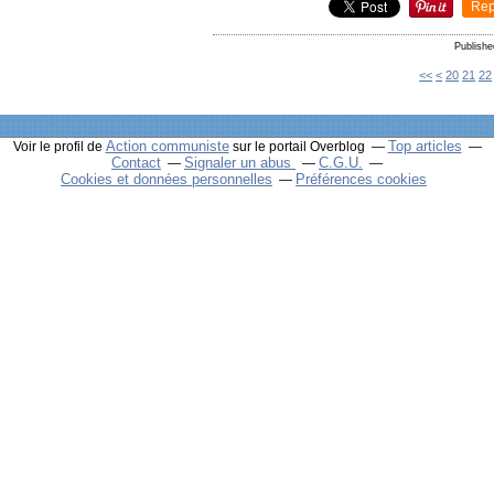
Rep
Publish
10
<<
<
20
21
22
Action communiste
Top articles
Voir le profil de
sur le portail Overblog
Contact
Signaler un abus
C.G.U.
Cookies et données personnelles
Préférences cookies