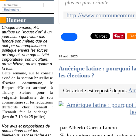
plus en plus criante
Humeur
Chaque semaine, AC
attribue un "roquet d'or" à un
Rep
journaliste qui n'aura pas
honoré son métier, que ce
soit par sa complaisance
politique envers les forces
de l'argent, son agressivité
29 août 2025
corporatiste, son inculture,
ou sa bêtise, ou les quatre à
Amérique latine : pourquoi la
la fois.
Cette semaine, sur le conseil
les élections ?
avisé de la section bruxelloise
d'
Action communiste
, le
Roquet d'Or est attribué
à
Amé
Cet article est reposté depuis
Thierry Steiner pour la
vulgarité insultante de son
commentaire sur les réductions
d'effectifs chez Renault :
"Renault fait la vidange"...
(lors du 7-10 du 25 juillet).
Vos avis et propositions de
par Alberto Garcia Linera
nominations sont les
Si le progressisme veut rester pro
bienvenus, tant la tâche est