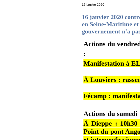
17 janvier 2020
16 janvier 2020 contr
en Seine-Maritime et 
gouvernement n'a pas 
Actions du vendred
:
Manifestation à EL
À Louviers : rasse
Fécamp : manifestat
Actions du samedi 
À Dieppe : 10h30 
Point du pont Ango
et interprofessionne