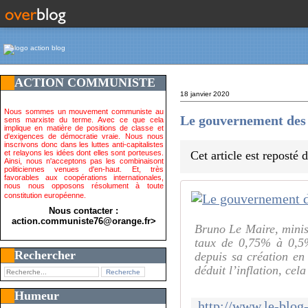
ACTION COMMUNISTE
18 janvier 2020
Nous sommes un mouvement communiste au
Le gouvernement des r
sens marxiste du terme. Avec ce que cela
implique en matière de positions de classe et
d'exigences de démocratie vraie. Nous nous
inscrivons donc dans les luttes anti-capitalistes
et relayons les idées dont elles sont porteuses.
Cet article est reposté
Ainsi, nous n'acceptons pas les combinaisont
politiciennes venues d'en-haut. Et, très
favorables aux coopérations internationales,
nous nous opposons résolument à toute
constitution européenne.
Nous contacter :
action.communiste76@orange.fr>
Bruno Le Maire, minist
taux de 0,75% à 0,5%
Rechercher
depuis sa création en 
déduit l’inflation, cel
Humeur