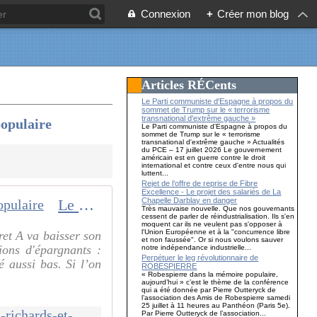
Connexion
+
Créer mon blog
Articles RÉCents
Le Parti communiste d'Espagne à propos du
sommet de Trump sur le « terrorisme
transnational d'extrême gauche »
populaire
Le Parti communiste d'Espagne à propos du
sommet de Trump sur le « terrorisme
transnational d'extrême gauche » Actualités
du PCE – 17 juillet 2026 Le gouvernement
américain est en guerre contre le droit
international et contre ceux d'entre nous qui
luttent...
Rejet de l’offre de reprise de Fibre
Excellence - Le projet des salariés de La
Chapelle Darblay en danger
Le gouvernement des richards et du capital assassine le livret d'épargne populaire
Très mauvaise nouvelle. Que nos gouvernants
cessent de parler de réindustrialisation. Ils s'en
moquent car ils ne veulent pas s'opposer à
l'Union Européenne et à la "concurrence libre
ret A va baisser son
et non faussée". Or si nous voulons sauver
ons d'épargnants :
notre indépendance industrielle...
Perpétuer le leg révolutionnaire de
é aussi bas. Si l’on
ROBESPIERRE
« Robespierre dans la mémoire populaire,
aujourd’hui » c’est le thème de la conférence
qui a été donnée par Pierre Outteryck de
l’association des Amis de Robespierre samedi
25 juillet à 11 heures au Panthéon (Paris 5e).
http://www.le-blog-de-roger-colombier.com/2020/01/le-gouvernement-des-richards-et-du-capital-assassine-le-livret-d-epargne-populaire.html
Par Pierre Outteryck de l’association...