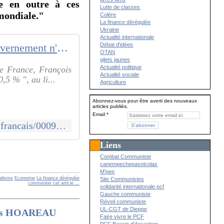
re en outre à ces
Lutte de classes
 mondiale."
Colère
La finance dérégulée
Ukraine
Actualité internationale
Débat d'idées
Livret A : le gouvernement n'épargne pas les Français
OTAN
gilets jaunes
Actualité politique
de France, François
Actualité sociale
,5 % ", au li...
Agriculture
Abonnez-vous pour être averti des nouveaux
articles publiés.
Email
https://www.alternatives-economiques.fr/livret-a-gouvernement-nepargne-francais/00091523
Liens
Combat Communiste
canempechepasnicolas
M'pep
alisme
Economie
La finance dérégulée
Site Communistes
commenter cet article
…
solidarité internationale pcf
Gauche communiste
Réveil communiste
UL-CGT de Dieppe
rles HOAREAU
Faire vivre le PCF
PCF Bassin d'Arcachon