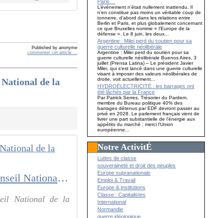
Paris…
L’événement n’était nullement inattendu. Il
n’en constitue pas moins un véritable coup de
tonnerre, d’abord dans les relations entre
Berlin et Paris, et plus globalement concernant
ce que Bruxelles nomme « l’Europe de la
défense ». Le 8 juin, les deux...
Argentine : Milei perd du soutien pour sa
guerre culturelle néolibérale
Published by anonyme
Argentine : Milei perd du soutien pour sa
commenter cet article
…
guerre culturelle néolibérale Buenos Aires, 3
juillet (Prensa Latina) – Le président Javier
Milei, qui s'est lancé dans une guerre culturelle
visant à imposer des valeurs néolibérales de
National de la
droite, voit actuellement...
HYDROÉLECTRICITÉ : les barrages ont
été lâchés par la France
Par Patrick Serres, Trésorier du Pardem,
membre du Bureau politique 40% des
barrages détenus par EDF devront passer au
privé en 2028. Le parlement français vient de
livrer une part substantielle de l’énergie aux
appétits du marché : merci l’Union
européenne...
Notre ActivitÉ
Luttes de classe
souveraineté et droit des peuples
Europe supranationale
VIDEO : Les jours heureux Documentaire de Gilles Perret sur le Conseil National de la Résistance de la Seconde guerre mondiale.
Emploi & Travail
Europe & institutions
Classe : Capitalistes
eil National de la
International
Normandie
guerre idéologique