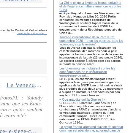
La Chine exige la levée du blocus unilatéral
et de l’ingérence militaire américaine contre
Cuba
écrit par Reynaldo Henquen Mise à jour par
Reynaldo Henquen juillet 20, 2026 Pékin
condamne les mesures coercitives de
Washington et soutient l’appel massif de la
communauté internationale à l’ONU Le
gouvernement de la République populaire de
ished by Le Mantois et Partout ailleurs
Chine a...
commenter cet article
…
Journée internationale de la Paix du 21
septembre 2026 : “stop les guerres, stop les
violences, stop la misère”
Vous trouverez plus bas la déclaration du
collectif national des marches pour la paix
appelant à l'action dans le cadre de la journée
internationale de la paix (21 septembre 2026).
Le collectif appelle à développer des actions
sur toute la période allant...
Les cheminots se mobilisent contre les
conséquences de la libéralisation
européenne du rail…
Le 10 juin, les cheminots français étaient
appelés à faire grève par les quatre grands
Le Venezuela dénonce le siège constant des États-Unis en Amérique latine
syndicats de la SNCF. Une unité qui ne s’était
plus produite depuis deux ans. Le mouvement
a surpris de nombreux observateurs par son
ampleur. Et il pourrait bien se...
 FotosPL : Yolaidy
« Que maudite soit la Guerre ! »
hine que les États-
CI-DESSUS: Publication ( années 30 ) de
l'Association républicaine des anciens
arce qu'ils veulent
combattants ( ARAC ) , association d'anciens
combattants pacifistes , proche du Parti
à leurs intér
communiste français , créée en 1917 ,
notamment par HENRI BARBUSSE , Prix
Goncourt 1916...
Le projet franco-allemand d’avion de combat
http://mouvementcommuniste.over-blog.com/2020/01/le-venezuela-denonce-le-siege-constant-des-etats-unis-en-amerique-latine.html
commun est abandonné, au grand dam de