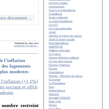
services publics
communistes
Guerre et impérialisme
Capitalisme
http://canempechepasnicolas.over-blog.com/2020/01/video-les-jours-heureux-documentaire-de-gilles-perret-sur-le-conseil-national-de-la-resistance-de-la-seconde-guerre-mondiale.html
Droits et libertés
Le grand banditisme
La CGT
Les transnationales
social
Libertés et guerre de classe
Santé & action sociale
Internationalisme
Published by Jean Lévy
commenter cet article
…
AMERIQUE
Politique française
La France
Histoire Mémoire politique
e l'inflation
Ce que dit la presse
e des logements
Docteur Folamour
Europe
 plus modestes
Impérialisme
Histoire - Mémoire de classe
Economie
La République
Euro
indépendance
Industrie
Actualité FRANCE
Etats-Unis
 nombre restreint
Région
livres films