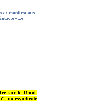
rs de manifestants
intacte - Le
,
tre sur le Rond-
AG intersyndicale