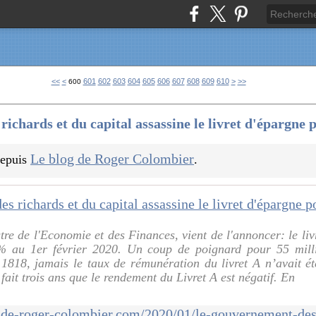
620
630
640
650
660
670
680
690
700
800
900
1000
1100
1200
1300
1400
1500
1600
1700
<<
<
601
602
603
604
605
606
607
608
609
610
>
>>
600
ichards et du capital assassine le livret d'épargne 
Le blog de Roger Colombier
 depuis
.
re de l'Economie et des Finances, vient de l'annoncer: le liv
 au 1er février 2020. Un coup de poignard pour 55 milli
1818, jamais le taux de rémunération du livret A n’avait ét
a fait trois ans que le rendement du Livret A est négatif. En