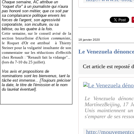
Chaque semaine, AC attribue un
"roquet d'or" à un journaliste qui n'aura
pas honoré son métier, que ce soit par
sa complaisance politique envers les
forces de l'argent, son agressivité
corporatiste, son inculture, ou sa
bêtise, ou les quatre à la fois.
Cette semaine, sur le conseil avisé de la
section bruxelloise d'
Action communiste
,
18 janvier 2020
le Roquet d'Or est attribué
à Thierry
Steiner pour la vulgarité insultante de son
Le Venezuela dénonce 
commentaire sur les réductions d'effectifs
chez Renault : "Renault fait la vidange"...
(lors du 7-10 du 25 juillet).
Cet article est reposté
Vos avis et propositions de
nominations sont les bienvenus, tant la
tâche est immense... [Toujours préciser
la date, le titre de l'émission et le nom
du lauréat éventuel].
Le Venezuela dénonc
MartínezBeijing, 17 J
Unis maintiennent un 
s'emparer de ses resso