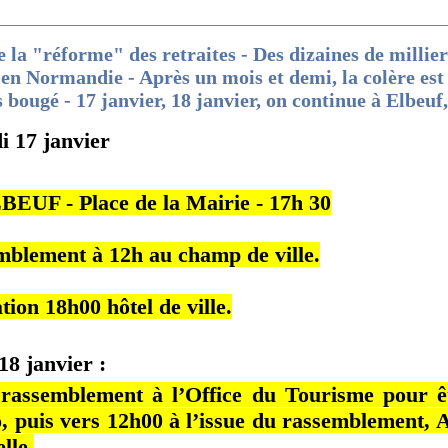
e la "réforme" des retraites - Des dizaines de millie
en Normandie - Après un mois et demi, la colère est 
bougé - 17 janvier, 18 janvier, on continue à Elbeuf
i 17 janvier
BEUF - Place de la Mairie - 17h 30
mblement à 12h au champ de ville.
ion 18h00 hôtel de ville.
18 janvier :
rassemblement à l’Office du Tourisme pour ê
, puis vers 12h00 à l’issue du rassemblement, 
lle.