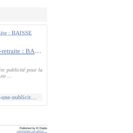
L'assureur AXA l'affirme dans une publicité pour les plans d'épargne-retraite : BAISSE PROGRAMMÉE DES FUTURES PENSIONS
re publicité pour la
xa ...
http://www.communcommune.com/2020/01/l-assureur-axa-l-affirme-dans-une-publicite-pour-les-plans-d-epargne-retraite-baisse-programmee-des-futures-pensions.html
Published by El Diablo
commenter cet article
…