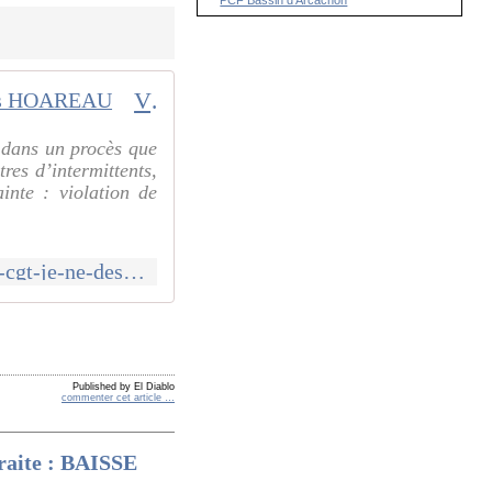
Visite à la CFDT : moi syndiqué CGT je ne désapprouve pas – Par Charles HOAREAU
 dans un procès que
es d’intermittents,
inte : violation de
http://www.communcommune.com/2020/01/visite-a-la-cfdt-moi-syndique-cgt-je-ne-desapprouve-pas-par-charles-hoareau.html
Published by El Diablo
commenter cet article
…
traite : BAISSE