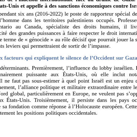
tats-Unis et appelle à des sanctions économiques contre Isr
ndant six ans (2016-2022) le poste de rapporteur spécial de
 l’homme dans les territoires palestiniens occupés. Professe
ntario au Canada, spécialiste des droits humains, il li
ité des grandes puissances à faire respecter le droit internat
e terme de « génocide » au rôle décisif que pourrait jouer la 
ts leviers qui permettraient de sortir de l’impasse.
x facteurs qui expliquent le silence de l’Occident sur Gaza
s déterminants. Premièrement, l’influence du lobby israélien. 
inairement puissante aux États-Unis, où elle inclut no
Il ne faut pas sous-estimer à quel point Israël est un enjeu d
ent, l’alliance politique et militaire extraordinaire entre le
d global, particulièrement en Europe, ne veulent pas s’oppo
aux États-Unis. Troisièmement, il persiste dans les pays o
e sa fondation comme réponse à l’Holocauste européen. Cette
tement les positions politiques occidentales.