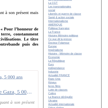
La CGT
Les transnationales
social
uant à son présent mais
Libertés et guerre de classe
Santé & action sociale
Internationalisme
AMERIQUE
r « Pour l’honneur de
Politique française
La France
 terre, constamment
Histoire Mémoire politique
vilisations
.
Le titre
Ce que dit la presse
Docteur Folamour
ontrebande puis des
Europe
Impérialisme
Histoire - Mémoire de classe
Economie
La République
Euro
indépendance
Industrie
Actualité FRANCE
Etats-Unis
Région
livres films
Lutte de classes
Quand l'archéologie devient une arme de combat. " Trésors sauvés de Gaza, 5 000 ans d'histoire "
Colère
La finance dérégulée
Ukraine
aquant à son présent
Actualité internationale
Débat d'idées