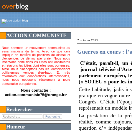
ACTION COMMUNISTE
7 octobre 2025
Nous sommes un mouvement communiste au
Guerres en cours : l
sens marxiste du terme. Avec ce que cela
implique en matière de positions de classe et
d'exigences de démocratie vraie. Nous nous
inscrivons donc dans les luttes anti-capitalistes
C’était, paraît-il, un
et relayons les idées dont elles sont porteuses.
journal télévisé d’Art
Ainsi, nous n'acceptons pas les combinaisont
politiciennes venues d'en-haut. Et, très
parlement européen, le 
favorables aux coopérations internationales,
nous nous opposons résolument à toute
(« SOTEU » pour les in
constitution européenne.
Cette habitude, jadis in
Nous contacter :
action.communiste76@orange.fr>
pratique en vogue outre
Congrès. C’était l’épo
représentait un modèle i
Rechercher
La prestation de la pr
réalité, comme toujours,
Humeur
question d’« indépendan