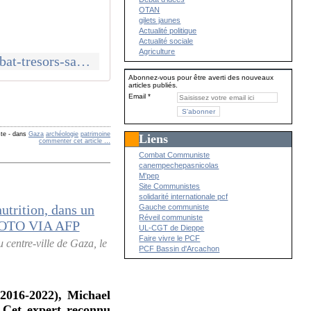
OTAN
gilets jaunes
Actualité politique
Actualité sociale
Agriculture
https://histoirecoloniale.net/quand-larcheologie-devient-une-arme-de-combat-tresors-sauves-de-gaza-5-000-ans-dhistoire-une-exposition-a-linstitut-du-monde-arabe-ima-a-paris/
Abonnez-vous pour être averti des nouveaux
articles publiés.
Email
te
-
dans
Gaza
archéologie
patrimoine
Liens
commenter cet article
…
Combat Communiste
canempechepasnicolas
M'pep
Site Communistes
solidarité internationale pcf
Gauche communiste
Réveil communiste
UL-CGT de Dieppe
Faire vivre le PCF
 centre-ville de Gaza, le
PCF Bassin d'Arcachon
(2016-2022), Michael
. Cet expert reconnu