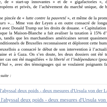
elle, de « start-up innovantes » et de « gigafactories », d
ropéens et privés, de l’achèvement du marché unique, de bat
ne pincée de «
lutte contre la pauvreté
», et même de la prom
eurs
»… Mme von der Leyen a en outre consacré de longues
et avec Donald Trump sur les droits de douane. « Capitulation 
isque la Maison-Blanche a fait avaliser la taxation à 15% d’
s, tandis que les marchandises américaines seront quasiment
tionnels de Bruxelles reconnaissent et déplorent cette humi
ruxellois a consacré le début de son intervention à l’actualit
raine et à Gaza. On s’en doute, les deux dossiers ont été tr
ier cas ont été magnifiées «
la liberté et l’indépendance
(pour
d’hui
», avec des témoignages qui se voulaient poignants f
suite :