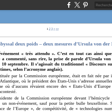
2
3
>
>>
1
’abyssal deux poids – deux mesures d’Ursula von de
 événement « très attendu ». C’est en tout cas ainsi que
e a commenté, sans rire, la prise de parole d’Ursula von
10 septembre. Il s’agissait du traditionnel « Discours su
times, selon l’acronyme anglais).
stituée par la Commission européenne, était en fait née par i
-Atlantique, où le président des Etats-Unis s’adresse annuel
que où d’aucuns rêvaient encore des « Etats-Unis d’Europe
ncontesté.
ésidente de la Commission européenne devant l’hémicycle 
 un non-événement, sauf pour la petite bulle bruxelloise. S
ce de l’Europe », de compétitivité, de « technologies num