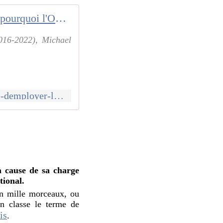
Gaza : pourquoi l'Occident refuse d'employer le mot génocide ?
2016-2022), Michael
https://www.lavie.fr/actualite/geopolitique/gaza-pourquoi-loccident-refuse-demployer-le-mot-genocide-99584.php
?
à cause de sa charge
tional.
en mille morceaux, ou
en classe le terme de
is
.