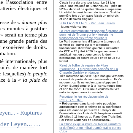
e l’association entre
C’était il y a dix ans tout juste. Le 23 juin
2016, une majorité de Britanniques – près de
teries électriques et
52% – décidait de quitter l’Union européenne.
Un véritable tremblement de terre – c’était la
première fois qu’un pays faisait un tel choix –
et une désaveu cinglant...
esse de «
donner plus
SUR LA VIOLENCE - Par Jean Jaurès
- jaures-violence.jpg
 minutes à justifier
Le Parti communiste d'Espagne à propos du
» serait un terme plus
sommet de Trump sur le « terrorisme
transnational d'extrême gauche »
une grande partie des
Le Parti communiste d'Espagne à propos du
sommet de Trump sur le « terrorisme
 exonérées de droits.
transnational d'extrême gauche » Actualités
du PCE – 17 juillet 2026 Le gouvernement
liation.
américain est en guerre contre le droit
international et contre ceux d'entre nous qui
é internationale, plus
luttent...
Rejet de l’offre de reprise de Fibre
aités de manière fort
Excellence - Le projet des salariés de La
Chapelle Darblay en danger
 lesquelles)
le peuple
Très mauvaise nouvelle. Que nos gouvernants
ace à la «
la pluie de
cessent de parler de réindustrialisation. Ils s'en
moquent car ils ne veulent pas s'opposer à
l'Union Européenne et à la "concurrence libre
et non faussée". Or si nous voulons sauver
notre indépendance industrielle...
Perpétuer le leg révolutionnaire de
ROBESPIERRE
« Robespierre dans la mémoire populaire,
aujourd’hui » c’est le thème de la conférence
qui a été donnée par Pierre Outteryck de
l’association des Amis de Robespierre samedi
25 juillet à 11 heures au Panthéon (Paris 5e).
Par Pierre Outteryck de l’association...
Guerres en cours : l'abyssal deux poids - deux mesures d'Ursula von der Leyen... - Ruptures
La Chine exige la levée du blocus unilatéral
et de l’ingérence militaire américaine contre
Cuba