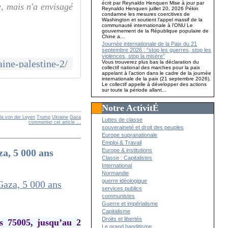
écrit par Reynaldo Henquen Mise à jour par
e, mais n'a envisagé
Reynaldo Henquen juillet 20, 2026 Pékin
condamne les mesures coercitives de
Washington et soutient l’appel massif de la
communauté internationale à l’ONU Le
gouvernement de la République populaire de
Chine a...
Journée internationale de la Paix du 21
septembre 2026 : “stop les guerres, stop les
violences, stop la misère”
aine-palestine-2/
Vous trouverez plus bas la déclaration du
collectif national des marches pour la paix
appelant à l'action dans le cadre de la journée
internationale de la paix (21 septembre 2026).
Le collectif appelle à développer des actions
sur toute la période allant...
Notre ActivitÉ
la von der Leyen
Trump
Ukraine
Gaza
Luttes de classe
commenter cet article
…
souveraineté et droit des peuples
Europe supranationale
Emploi & Travail
a, 5 000 ans
Europe & institutions
Classe : Capitalistes
International
Normandie
guerre idéologique
services publics
communistes
Guerre et impérialisme
Capitalisme
Droits et libertés
is 75005, jusqu’au 2
Le grand banditisme