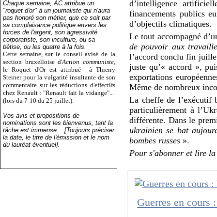
d’intelligence artifici
Chaque semaine, AC attribue un
"roquet d'or" à un journaliste qui n'aura
financements publics eu
pas honoré son métier, que ce soit par
d’objectifs climatiques.
sa complaisance politique envers les
forces de l'argent, son agressivité
Le tout accompagné d’u
corporatiste, son inculture, ou sa
de pouvoir aux travaill
bêtise, ou les quatre à la fois.
Cette semaine, sur le conseil avisé de la
l’accord conclu fin juill
section bruxelloise d'
Action communiste
,
juste qu’« accord », pu
le Roquet d'Or est attribué
à Thierry
exportations européenne
Steiner pour la vulgarité insultante de son
commentaire sur les réductions d'effectifs
Même de nombreux incondi
chez Renault : "Renault fait la vidange"...
La cheffe de l’exécutif b
(lors du 7-10 du 25 juillet).
particulièrement à l’Uk
Vos avis et propositions de
différente. Dans le prem
nominations sont les bienvenus, tant la
ukrainien se bat aujour
tâche est immense... [Toujours préciser
la date, le titre de l'émission et le nom
bombes russes
».
du lauréat éventuel].
Pour s'abonner et lire la 