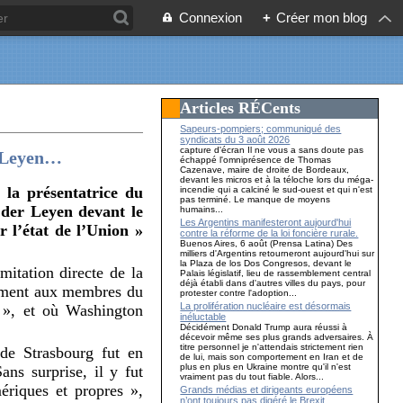
Connexion
+
Créer mon blog
Articles RÉCents
Sapeurs-pompiers; communiqué des
syndicats du 3 août 2026
capture d'écran Il ne vous a sans doute pas
r Leyen…
échappé l'omniprésence de Thomas
Cazenave, maire de droite de Bordeaux,
devant les micros et à la téloche lors du méga-
 la présentatrice du
incendie qui a calciné le sud-ouest et qui n'est
pas terminé. Le manque de moyens
 der Leyen devant le
humains...
Les Argentins manifesteront aujourd'hui
r l’état de l’Union »
contre la réforme de la loi foncière rurale.
Buenos Aires, 6 août (Prensa Latina) Des
milliers d'Argentins retourneront aujourd'hui sur
la Plaza de los Dos Congresos, devant le
mitation directe de la
Palais législatif, lieu de rassemblement central
déjà établi dans d'autres villes du pays, pour
lement aux membres du
protester contre l'adoption...
La prolifération nucléaire est désormais
 », et où Washington
inéluctable
Décidément Donald Trump aura réussi à
décevoir même ses plus grands adversaires. À
titre personnel je n'attendais strictement rien
de Strasbourg fut en
de lui, mais son comportement en Iran et de
plus en plus en Ukraine montre qu'il n'est
ans surprise, il y fut
vraiment pas du tout fiable. Alors...
ériques et propres »,
Grands médias et dirigeants européens
n’ont toujours pas digéré le Brexit…