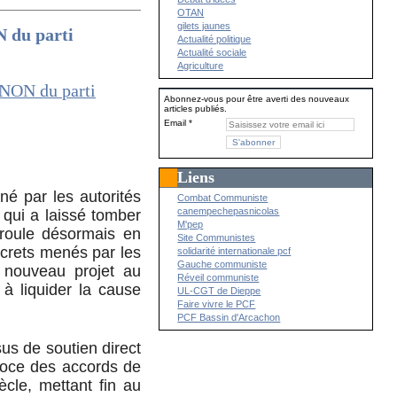
OTAN
gilets jaunes
N du parti
Actualité politique
Actualité sociale
Agriculture
Abonnez-vous pour être averti des nouveaux
articles publiés.
Email
Liens
é par les autorités
Combat Communiste
canempechepasnicolas
 qui a laissé tomber
M'pep
roule désormais en
Site Communistes
ecrets menés par les
solidarité internationale pcf
Gauche communiste
 nouveau projet au
Réveil communiste
à liquider la cause
UL-CGT de Dieppe
Faire vivre le PCF
PCF Bassin d'Arcachon
us de soutien direct
écoce des accords de
cle, mettant fin au