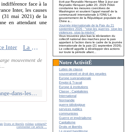
écrit par Reynaldo Henquen Mise à jour par
indifférence face à la
Reynaldo Henquen juillet 20, 2026 Pékin
condamne les mesures coercitives de
nce Inter, les causes
Washington et soutient l’appel massif de la
communauté internationale à l’ONU Le
w (31 mai 2021) de la
gouvernement de la République populaire de
Chine a...
nne en attendant une
Journée internationale de la Paix du 21
septembre 2026 : “stop les guerres, stop les
violences, stop la misère”
Vous trouverez plus bas la déclaration du
collectif national des marches pour la paix
appelant à l'action dans le cadre de la journée
internationale de la paix (21 septembre 2026).
La marginalisation de Julian Assange dans les médias : l'exemple de France Inter
Le collectif appelle à développer des actions
sur toute la période allant...
 large mouvement de
Notre ActivitÉ
...
Luttes de classe
souveraineté et droit des peuples
Europe supranationale
Emploi & Travail
Europe & institutions
Classe : Capitalistes
http://www.reveilcommuniste.fr/2021/07/la-marginalisation-de-julian-assange-dans-les-medias-l-exemple-de-france-inter.html
International
Normandie
guerre idéologique
services publics
communistes
Guerre et impérialisme
Capitalisme
ale
Droits et libertés
médias
solidarité*
Droits et libertés
commenter cet article
…
Le grand banditisme