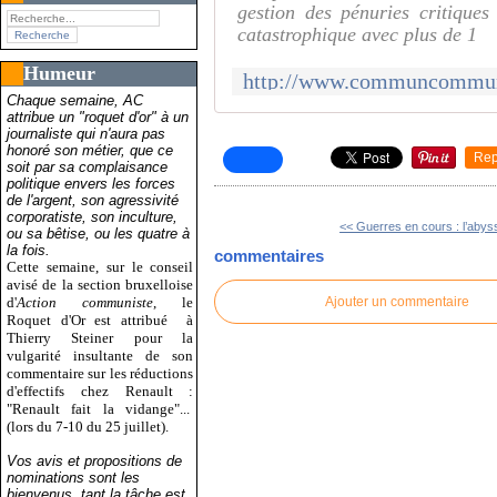
gestion des pénuries critiques 
catastrophique avec plus de 1
Humeur
Chaque semaine, AC
attribue un "roquet d'or" à un
journaliste qui n'aura pas
honoré son métier, que ce
Rep
soit par sa complaisance
politique envers les forces
de l'argent, son agressivité
corporatiste, son inculture,
<< Guerres en cours : l’abyss
ou sa bêtise, ou les quatre à
la fois.
commentaires
Cette semaine, sur le conseil
avisé de la section bruxelloise
d'
Action communiste
, le
Ajouter un commentaire
Roquet d'Or est attribué
à
Thierry Steiner pour la
vulgarité insultante de son
commentaire sur les réductions
d'effectifs chez Renault :
"Renault fait la vidange"...
(lors du 7-10 du 25 juillet).
Vos avis et propositions de
nominations sont les
bienvenus, tant la tâche est