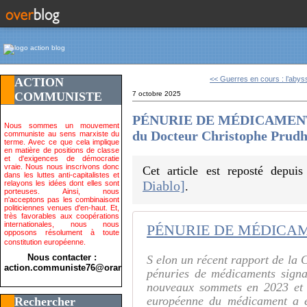
<< Guerres en cours : l’abyss
ACTION
COMMUNISTE
7 octobre 2025
PÉNURIE DE MÉDICAMENTS
Nous sommes un mouvement
du Docteur Christophe Pru
communiste au sens marxiste du
terme. Avec ce que cela implique
en matière de positions de classe
et d'exigences de démocratie
vraie. Nous nous inscrivons donc
Cet article est reposté depui
dans les luttes anti-capitalistes et
Diablo]
relayons les idées dont elles sont
.
porteuses. Ainsi, nous
n'acceptons pas les combinaisont
politiciennes venues d'en-haut. Et,
très favorables aux coopérations
internationales, nous nous
opposons résolument à toute
constitution européenne.
Nous contacter :
S elon un récent rapport de la
action.communiste76@orange.fr>
pénuries de médicaments signa
nouveaux sommets en 2023 et 2
européenne du médicament a ét
Rechercher