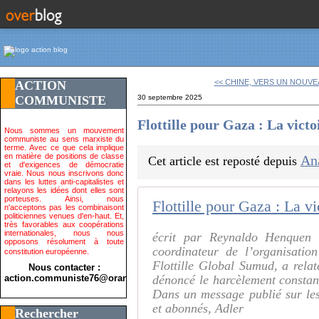
<< CHINE, VERS UN NOUVE
ACTION
COMMUNISTE
30 septembre 2025
Flottille pour Gaza : La victo
Nous sommes un mouvement
communiste au sens marxiste du
terme. Avec ce que cela implique
en matière de positions de classe
An
Cet article est reposté depuis
et d'exigences de démocratie
vraie. Nous nous inscrivons donc
dans les luttes anti-capitalistes et
relayons les idées dont elles sont
porteuses. Ainsi, nous
n'acceptons pas les combinaisont
politiciennes venues d'en-haut. Et,
très favorables aux coopérations
internationales, nous nous
écrit par Reynaldo Henquen
opposons résolument à toute
coordinateur de l’organisatio
constitution européenne.
Flottille Global Sumud, a rela
Nous contacter :
action.communiste76@orange.fr>
dénoncé le harcèlement constant 
Dans un message publié sur les
et abonnés, Adler
Rechercher