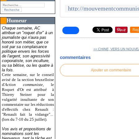
Humeur
Chaque semaine, AC
Rep
attribue un "roquet d'or" à un
journaliste qui n'aura pas
honoré son métier, que ce
soit par sa complaisance
<< CHINE, VERS UN NOUVE
politique envers les forces
de l'argent, son agressivité
commentaires
corporatiste, son inculture,
ou sa bêtise, ou les quatre à
la fois.
Ajouter un commentaire
Cette semaine, sur le conseil
avisé de la section bruxelloise
d'
Action communiste
, le
Roquet d'Or est attribué
à
Thierry Steiner pour la
vulgarité insultante de son
commentaire sur les réductions
d'effectifs chez Renault :
"Renault fait la vidange"...
(lors du 7-10 du 25 juillet).
Vos avis et propositions de
nominations sont les
bienvenus, tant la tâche est