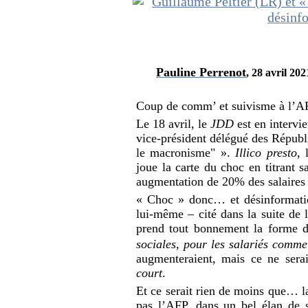
Pauline Perrenot
,
28 avril 202
Coup de comm’ et suivisme à l’AFP
Le 18 avril, le
JDD
est en intervi
vice-président délégué des Républ
le macronisme" ».
Illico presto
, 
joue la carte du choc en titrant 
augmentation de 20% des salaire
« Choc » donc… et désinformatio
lui-même – cité dans la suite de
prend tout bonnement la forme 
sociales, pour les salariés comm
augmenteraient, mais ce ne sera
court
.
Et ce serait rien de moins que… l
pas l’AFP, dans un bel élan de s