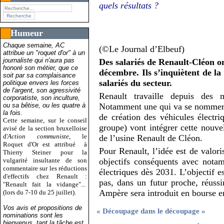
quels résultats ?
Humeur
Chaque semaine, AC
(©Le Journal d’Elbeuf)
attribue un "roquet d'or" à un
journaliste qui n'aura pas
Des salariés de Renault-Cléon o
honoré son métier, que ce
décembre. Ils s’inquiètent de la 
soit par sa complaisance
salariés du secteur.
politique envers les forces
de l'argent, son agressivité
Renault travaille depuis des m
corporatiste, son inculture,
ou sa bêtise, ou les quatre à
Notamment une qui va se nommer 
la fois.
de création des véhicules électr
Cette semaine, sur le conseil
groupe) vont intégrer cette nouvel
avisé de la section bruxelloise
d'
Action communiste
, le
de l’usine Renault de Cléon.
Roquet d'Or est attribué
à
Pour Renault, l’idée est de valor
Thierry Steiner pour la
vulgarité insultante de son
objectifs conséquents avec nota
commentaire sur les réductions
électriques dès 2031. L’objectif e
d'effectifs chez Renault :
pas, dans un futur proche, réus
"Renault fait la vidange"...
Ampère sera introduit en bourse e
(lors du 7-10 du 25 juillet).
Vos avis et propositions de
« Découpage dans le découpage »
nominations sont les
bienvenus, tant la tâche est