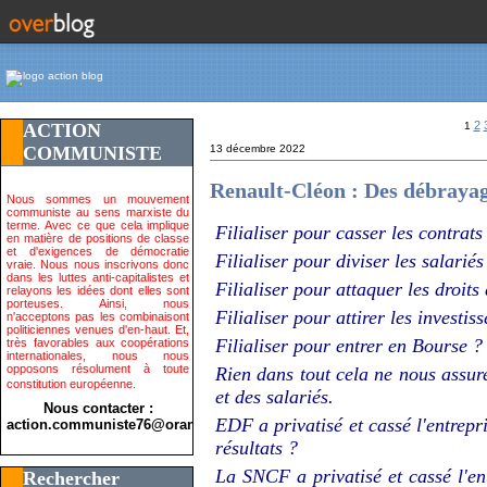
2
ACTION
1
COMMUNISTE
13 décembre 2022
Renault-Cléon : Des débrayag
Nous sommes un mouvement
communiste au sens marxiste du
terme. Avec ce que cela implique
Filialiser pour casser les contrats
en matière de positions de classe
et d'exigences de démocratie
Filialiser pour diviser les salariés
vraie. Nous nous inscrivons donc
dans les luttes anti-capitalistes et
Filialiser pour attaquer les droits
relayons les idées dont elles sont
porteuses. Ainsi, nous
Filialiser pour attirer les investi
n'acceptons pas les combinaisont
politiciennes venues d'en-haut. Et,
Filialiser pour entrer en Bourse ?
très favorables aux coopérations
internationales, nous nous
opposons résolument à toute
Rien dans tout cela ne nous assu
constitution européenne.
et des salariés.
Nous contacter :
EDF a privatisé et cassé l'entrepr
action.communiste76@orange.fr>
résultats ?
La SNCF a privatisé et cassé l'en
Rechercher