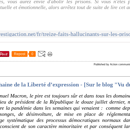
s, vous aurez envie d'abolir les prisons. Si vous n'êtes 
uelle et émotionnelle, alors arrêtez tout de suite de lire cet art
estigaction.net/fr/treize-faits-hallucinants-sur-les-pri
Repost
0
Published by Action communi
aine de la Liberté d’expression - [Sur le blog "Vu d
el Macron, le pire est toujours sûr et dans tous les domaine
lieu de président de la République le douze juillet dernier
ntre la pandémie dans les semaines qui venaient : comme dep
nges, de désinvolture, de mise en place de réglementati
age systématique des processus démocratiques normaux da
nscient de son caractère minoritaire et par conséquent larg