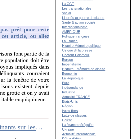
La CGT
Les transnationales
social
Libertés et guerre de classe
Santé & action sociale
Internationalisme
 pas prêt pour cette
AMERIQUE
cet article, ou allez
Politique française
La France
Histoire Mémoire politique
Ce que dit la presse
sons font partie de la
Docteur Folamour
e population doit être
Europe
Impérialisme
voyous impliqués dans
Histoire - Mémoire de classe
élinquants courraient
Economie
La République
ur la fenêtre de votre
Euro
isons existent depuis
indépendance
e grotte et on y avait
Industrie
Actualité FRANCE
ritable enquiquineur.
Etats-Unis
Région
livres films
Lutte de classes
Colère
La finance dérégulée
Treize faits hallucinants sur les prisons américaines
Ukraine
Actualité internationale
Débat d'idées