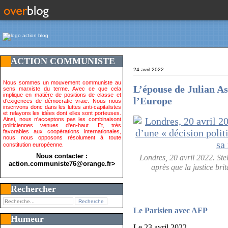
ACTION COMMUNISTE
24 avril 2022
Nous sommes un mouvement communiste au
L’épouse de Julian As
sens marxiste du terme. Avec ce que cela
implique en matière de positions de classe et
l’Europe
d'exigences de démocratie vraie. Nous nous
inscrivons donc dans les luttes anti-capitalistes
et relayons les idées dont elles sont porteuses.
Ainsi, nous n'acceptons pas les combinaisont
politiciennes venues d'en-haut. Et, très
favorables aux coopérations internationales,
nous nous opposons résolument à toute
constitution européenne.
Nous contacter :
Londres, 20 avril 2022. Ste
action.communiste76@orange.fr>
après que la justice br
Rechercher
Le Parisien avec AFP
Humeur
Le 23 avril 2022