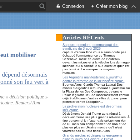
Connexion
+
Créer mon blog
Articles RÉCents
Sapeurs-pompiers; communiqué des
syndicats du 3 août 2026
capture d'écran Il ne vous a sans doute pas
veut mobiliser
échappé l'omniprésence de Thomas
Cazenave, maire de droite de Bordeaux,
devant les micros et à la téloche lors du méga-
incendie qui a calciné le sud-ouest et qui n'est
pas terminé. Le manque de moyens
humains...
Les Argentins manifesteront aujourd'hui
contre la réforme de la loi foncière rurale.
Buenos Aires, 6 août (Prensa Latina) Des
milliers d'Argentins retourneront aujourd'hui sur
la Plaza de los Dos Congresos, devant le
Palais législatif, lieu de rassemblement central
e « décision politique »
déjà établi dans d'autres villes du pays, pour
protester contre l'adoption...
éricaine. Reuters/Tom
La prolifération nucléaire est désormais
inéluctable
Décidément Donald Trump aura réussi à
décevoir même ses plus grands adversaires. À
titre personnel je n'attendais strictement rien
de lui, mais son comportement en Iran et de
plus en plus en Ukraine montre qu'il n'est
vraiment pas du tout fiable. Alors...
Grands médias et dirigeants européens
n’ont toujours pas digéré le Brexit…