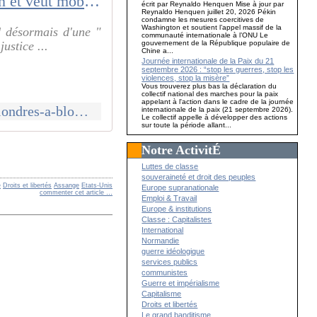
L'épouse de Julian Assange appelle Londres à bloquer son extradition et veut mobiliser l'Europe
écrit par Reynaldo Henquen Mise à jour par
Reynaldo Henquen juillet 20, 2026 Pékin
condamne les mesures coercitives de
Washington et soutient l’appel massif de la
d désormais d'une "
communauté internationale à l’ONU Le
gouvernement de la République populaire de
ustice ...
Chine a...
Journée internationale de la Paix du 21
septembre 2026 : “stop les guerres, stop les
violences, stop la misère”
Vous trouverez plus bas la déclaration du
collectif national des marches pour la paix
appelant à l'action dans le cadre de la journée
https://www.leparisien.fr/international/lepouse-de-julian-assange-appelle-londres-a-bloquer-son-extradition-et-veut-mobiliser-leurope-23-04-2022-SZFZIZY5QRHU3OGILMOY2U5D3Y.php
internationale de la paix (21 septembre 2026).
Le collectif appelle à développer des actions
sur toute la période allant...
Notre ActivitÉ
Luttes de classe
souveraineté et droit des peuples
e
Droits et libertés
Assange
Etats-Unis
Europe supranationale
commenter cet article
…
Emploi & Travail
Europe & institutions
Classe : Capitalistes
International
Normandie
guerre idéologique
services publics
communistes
Guerre et impérialisme
Capitalisme
Droits et libertés
Le grand banditisme