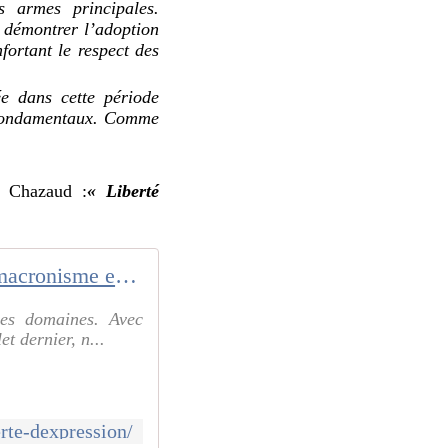
s armes principales.
e démontrer l’adoption
nfortant le respect des
e dans cette période
s fondamentaux. Comme
e Chazaud :
« Liberté
Le macronisme et sa haine de la Liberté d'expression - Vu du Droit
les domaines. Avec
et dernier, n...
rte-dexpression/