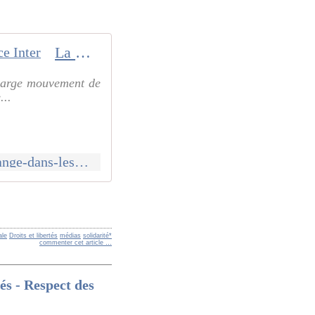
La marginalisation de Julian Assange dans les médias : l'exemple de France Inter
 large mouvement de
...
http://www.reveilcommuniste.fr/2021/07/la-marginalisation-de-julian-assange-dans-les-medias-l-exemple-de-france-inter.html
ale
Droits et libertés
médias
solidarité*
commenter cet article
…
tés - Respect des