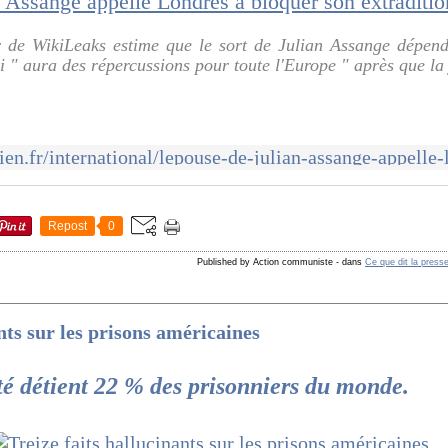
r de WikiLeaks estime que le sort de Julian Assange dépen
i " aura des répercussions pour toute l'Europe " après que la j
Repost
0
Published by Action communiste
-
dans
Ce que dit la press
nts sur les prisons américaines
rté détient 22 % des prisonniers du monde.