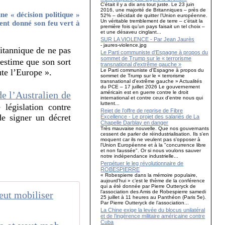
C’était il y a dix ans tout juste. Le 23 juin
2016, une majorité de Britanniques – près de
e « décision politique »
52% – décidait de quitter l’Union européenne.
Un véritable tremblement de terre – c’était la
ent donné son feu vert à
première fois qu’un pays faisait un tel choix –
et une désaveu cinglant...
SUR LA VIOLENCE - Par Jean Jaurès
- jaures-violence.jpg
itannique de ne pas
Le Parti communiste d'Espagne à propos du
sommet de Trump sur le « terrorisme
 estime que son sort
transnational d'extrême gauche »
Le Parti communiste d'Espagne à propos du
ute l’Europe ».
sommet de Trump sur le « terrorisme
transnational d'extrême gauche » Actualités
du PCE – 17 juillet 2026 Le gouvernement
américain est en guerre contre le droit
de l’Australien de
international et contre ceux d'entre nous qui
luttent...
législation contre
Rejet de l’offre de reprise de Fibre
 de signer un décret
Excellence - Le projet des salariés de La
Chapelle Darblay en danger
Très mauvaise nouvelle. Que nos gouvernants
cessent de parler de réindustrialisation. Ils s'en
moquent car ils ne veulent pas s'opposer à
l'Union Européenne et à la "concurrence libre
et non faussée". Or si nous voulons sauver
notre indépendance industrielle...
Perpétuer le leg révolutionnaire de
ROBESPIERRE
« Robespierre dans la mémoire populaire,
aujourd’hui » c’est le thème de la conférence
qui a été donnée par Pierre Outteryck de
l’association des Amis de Robespierre samedi
25 juillet à 11 heures au Panthéon (Paris 5e).
Par Pierre Outteryck de l’association...
La Chine exige la levée du blocus unilatéral
et de l’ingérence militaire américaine contre
Cuba