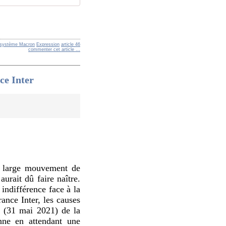
système Macron
Expression
article 46
commenter cet article
…
ce Inter
du large mouvement de
aurait dû faire naître.
indifférence face à la
nce Inter, les causes
w (31 mai 2021) de la
nne en attendant une