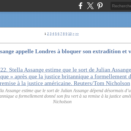
20
30
40
2
3
4
5
6
7
8
9
10
>
>>
1
sange appelle Londres à bloquer son extradition et 
lla Assange estime que le sort de Julian Assange dépend désormais d’un
itannique a formellement donné son feu vert à sa remise à la justice am
Nicholson