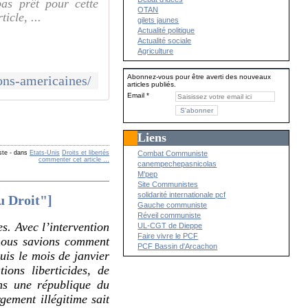
pas prêt pour cette
OTAN
icle, ...
gilets jaunes
Actualité politique
Actualité sociale
Agriculture
sons-americaines/
Abonnez-vous pour être averti des nouveaux
articles publiés.
Email
Liens
ste
-
dans
Etats-Unis
Droits et libertés
Combat Communiste
commenter cet article
…
canempechepasnicolas
M'pep
Site Communistes
solidarité internationale pcf
u Droit"]
Gauche communiste
Réveil communiste
s. Avec l’intervention
UL-CGT de Dieppe
Faire vivre le PCF
, nous savions comment
PCF Bassin d'Arcachon
uis le mois de janvier
ons liberticides, de
ns une république du
ement illégitime sait