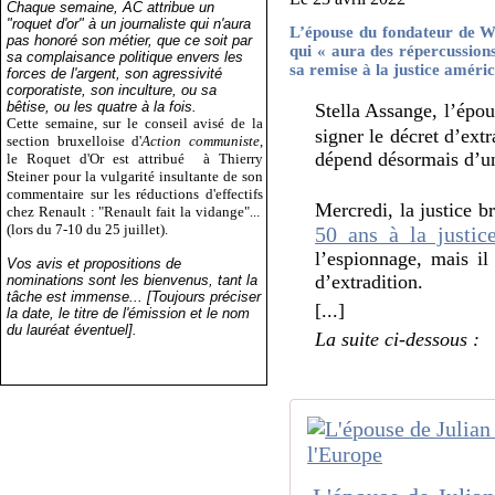
Chaque semaine, AC attribue un
"roquet d'or" à un journaliste qui n'aura
L’épouse du fondateur de Wi
pas honoré son métier, que ce soit par
qui « aura des répercussion
sa complaisance politique envers les
sa remise à la justice améric
forces de l'argent, son agressivité
corporatiste, son inculture, ou sa
bêtise, ou les quatre à la fois.
Stella Assange, l’épo
Cette semaine, sur le conseil avisé de la
signer le décret d’ext
section bruxelloise d'
Action communiste
,
dépend désormais d’une
le Roquet d'Or est attribué
à Thierry
Steiner pour la vulgarité insultante de son
commentaire sur les réductions d'effectifs
Mercredi, la justice 
chez Renault : "Renault fait la vidange"...
(lors du 7-10 du 25 juillet).
50 ans à la justic
l’espionnage, mais il 
Vos avis et propositions de
d’extradition.
nominations sont les bienvenus, tant la
tâche est immense... [Toujours préciser
[...]
la date, le titre de l'émission et le nom
du lauréat éventuel].
La suite ci-dessous :