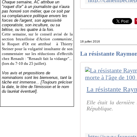
Chaque semaine, AC attribue un
"roquet d'or" à un journaliste qui n'aura
pas honoré son métier, que ce soit par
sa complaisance politique envers les
forces de l'argent, son agressivité
corporatiste, son inculture, ou sa
bêtise, ou les quatre à la fois.
Cette semaine, sur le conseil avisé de la
section bruxelloise d'
Action communiste
,
18 juillet 2016
le Roquet d'Or est attribué
à Thierry
Steiner pour la vulgarité insultante de son
La résistante Raymon
commentaire sur les réductions d'effectifs
chez Renault : "Renault fait la vidange"...
(lors du 7-10 du 25 juillet).
Vos avis et propositions de
nominations sont les bienvenus, tant la
tâche est immense... [Toujours préciser
la date, le titre de l'émission et le nom
du lauréat éventuel].
Elle était la dernièr
République.