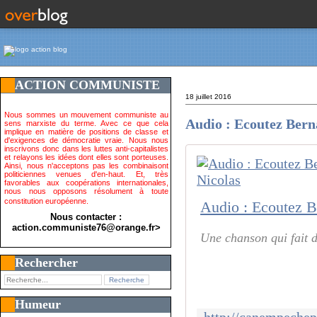
ACTION COMMUNISTE
18 juillet 2016
Nous sommes un mouvement communiste au
Audio : Ecoutez Berna
sens marxiste du terme. Avec ce que cela
implique en matière de positions de classe et
d'exigences de démocratie vraie. Nous nous
inscrivons donc dans les luttes anti-capitalistes
et relayons les idées dont elles sont porteuses.
Ainsi, nous n'acceptons pas les combinaisont
politiciennes venues d'en-haut. Et, très
favorables aux coopérations internationales,
nous nous opposons résolument à toute
constitution européenne.
Nous contacter :
action.communiste76@orange.fr>
Une chanson qui fait d
Rechercher
Humeur