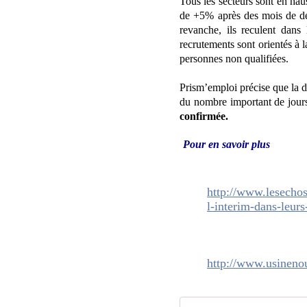
Tous les secteurs sont en hau
de +5% après des mois de dép
revanche, ils reculent dan
recrutements sont orientés à l
personnes non qualifiées.
Prism’emploi précise que la d
du nombre important de jours
confirmée.
Pour en savoir plus
http://www.lesechos
l-interim-dans-leurs
http://www.usinenou