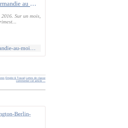
Chômage stable en Normandie au mois de mai
n 2016. Sur un mois,
imest...
http://www.tendanceouest.com/actualite-141190-chomage-stable-en-normandie-au-mois-de-mai.html
stes
Emploi & Travail
Luttes de classe
commenter cet article
…