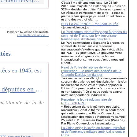
http://canempechepasnicolas.over-blog.com/2016/07/audio-ecoutez-bernard-lavilliers-qui-chante-identite-nationale.html
C’était il y a dix ans tout juste. Le 23 juin
2016, une majorité de Britanniques – près de
52% – décidait de quitter l’Union européenne.
Un véritable tremblement de terre – c’était la
première fois qu’un pays faisait un tel choix –
et une désaveu cinglant...
SUR LA VIOLENCE - Par Jean Jaurès
- jaures-violence.jpg
Le Parti communiste d'Espagne à propos du
Published by Action communiste
sommet de Trump sur le « terrorisme
commenter cet article
…
transnational d'extrême gauche »
Le Parti communiste d'Espagne à propos du
sommet de Trump sur le « terrorisme
transnational d'extrême gauche » Actualités
tées
du PCE – 17 juillet 2026 Le gouvernement
américain est en guerre contre le droit
international et contre ceux d'entre nous qui
luttent...
Rejet de l’offre de reprise de Fibre
Excellence - Le projet des salariés de La
Chapelle Darblay en danger
Très mauvaise nouvelle. Que nos gouvernants
cessent de parler de réindustrialisation. Ils s'en
moquent car ils ne veulent pas s'opposer à
La résistante Raymonde Tillon, l'une des 33 premières femmes élues députées en 1945, est morte à l'âge de 100 ans
l'Union Européenne et à la "concurrence libre
et non faussée". Or si nous voulons sauver
notre indépendance industrielle...
Perpétuer le leg révolutionnaire de
nstituante de la 4e
ROBESPIERRE
« Robespierre dans la mémoire populaire,
aujourd’hui » c’est le thème de la conférence
qui a été donnée par Pierre Outteryck de
l’association des Amis de Robespierre samedi
25 juillet à 11 heures au Panthéon (Paris 5e).
Par Pierre Outteryck de l’association...
La Chine exige la levée du blocus unilatéral
et de l’ingérence militaire américaine contre
Cuba
http://www.francetvinfo.fr/france/la-resistante-raymonde-tillon-l-une-des-33-premieres-femmes-elues-deputees-en-1945-est-morte-a-l-age-de-100-ans_1551527.html