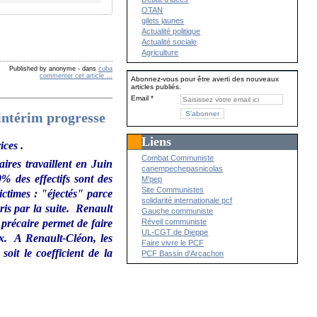
OTAN
gilets jaunes
Actualité politique
Actualité sociale
Agriculture
Published by anonyme
-
dans
cuba
commenter cet article
…
Abonnez-vous pour être averti des nouveaux
articles publiés.
Email
'intérim progresse
Liens
ices .
Combat Communiste
ires travaillent en Juin
canempechepasnicolas
% des effectifs sont des
M'pep
Site Communistes
ictimes : "éjectés" parce
solidarité internationale pcf
ris par la suite. Renault
Gauche communiste
 précaire permet de faire
Réveil communiste
UL-CGT de Dieppe
eux. A Renault-Cléon, les
Faire vivre le PCF
soit le coefficient de la
PCF Bassin d'Arcachon