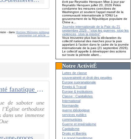
écrit par Reynaldo Henquen Mise à jour par
Reynaldo Henquen juillet 20, 2026 Pékin
condamne les mesures coercitives de
Washington et soutient l’appel massif de la
communauté internationale à l’ONU Le
gouvernement de la République populaire de
Chine a...
Journée internationale de la Paix du 21
septembre 2026 : “stop les guerres, stop les
niste
-
dans
Histoire Mémoire politique
violences, stop la misère”
commenter cet article
…
Vous trouverez plus bas la déclaration du
collectif national des marches pour la paix
appelant à l'action dans le cadre de la journée
internationale de la paix (21 septembre 2026).
Le collectif appelle à développer des actions
sur toute la période allant...
Notre ActivitÉ
Luttes de classe
souveraineté et droit des peuples
Europe supranationale
Emploi & Travail
Une volonté fanatique de saboter une procession pour la Paix
Europe & institutions
Classe : Capitalistes
International
que de saboter une
Normandie
 l’Église orthodoxe
guerre idéologique
cés dans une immense
services publics
communistes
'Oue
Guerre et impérialisme
Capitalisme
Droits et libertés
http://lucien-pons.over-blog.com/2016/07/une-volonte-fanatique-de-saboter-une-procession-pour-la-paix.html
Le grand banditisme