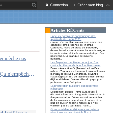
Connexion
+
Créer mon blog
Articles RÉCents
Sapeurs-pompiers; communiqué des
syndicats du 3 août 2026
capture d'écran Il ne vous a sans doute pas
échappé l'omniprésence de Thomas
Cazenave, maire de droite de Bordeaux,
devant les micros et à la téloche lors du méga-
incendie qui a calciné le sud-ouest et qui n'est
pas terminé. Le manque de moyens
humains...
Les Argentins manifesteront aujourd'hui
contre la réforme de la loi foncière rurale.
Buenos Aires, 6 août (Prensa Latina) Des
milliers d'Argentins retourneront aujourd'hui sur
Audio : Ecoutez Bernard Lavilliers qui chante " Identité nationale" - Ça n'empêche pas Nicolas
la Plaza de los Dos Congresos, devant le
Palais législatif, lieu de rassemblement central
déjà établi dans d'autres villes du pays, pour
protester contre l'adoption...
La prolifération nucléaire est désormais
inéluctable
Décidément Donald Trump aura réussi à
décevoir même ses plus grands adversaires. À
titre personnel je n'attendais strictement rien
de lui, mais son comportement en Iran et de
plus en plus en Ukraine montre qu'il n'est
vraiment pas du tout fiable. Alors...
Grands médias et dirigeants européens
n’ont toujours pas digéré le Brexit…