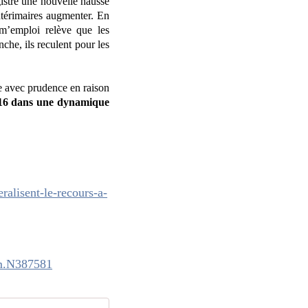
gistre une nouvelle hausse
ntérimaires augmenter. En
sm’emploi relève que les
nche, ils reculent pour les
ée avec prudence en raison
2016 dans une dynamique
alisent-le-recours-a-
rim.N387581