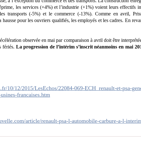
sse, à l’exception du commerce et des transports. La construction enre
rime, les services (+4%) et l’industrie (+1%) voient leurs effectifs i
s les transports (-5%) et le commerce (-13%). Comme en avril, Pri
a hausse pour les ouvriers qualifiés, les employés et les cadres. En reva
écélération observée en mai par comparaison à avril doit être interprét
 fériés.
La progression de l’intérim s’inscrit néanmoins en mai 
.fr/10/12/2015/LesEchos/22084-069-ECH_renault-et-psa-gener
-usines-francaises.htm
velle.com/article/renault-psa-l-automobile-carbure-a-l-inte