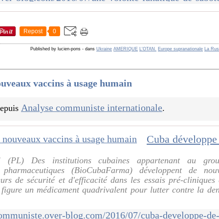
Repost
0
Published by lucien-pons
-
dans
Ukraine
AMERIQUE
L'OTAN.
Europe supranationale
La Rus
ouveaux vaccins à usage humain
Analyse communiste internationale
 depuis
.
 (PL) Des institutions cubaines appartenant au grou
et pharmaceutiques (BioCubaFarma) développent de nou
eurs de sécurité et d'efficacité dans les essais pré-cliniques
 figure un médicament quadrivalent pour lutter contre la de