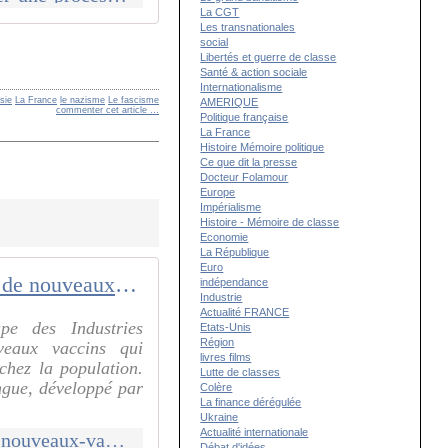
La CGT
Les transnationales
social
Libertés et guerre de classe
Santé & action sociale
Internationalisme
sie
La France
le nazisme
Le fascisme
AMERIQUE
commenter cet article
…
Politique française
La France
Histoire Mémoire politique
Ce que dit la presse
Docteur Folamour
Europe
Impérialisme
Histoire - Mémoire de classe
Economie
La République
Euro
Cuba développe de nouveaux vaccins à usage humain
indépendance
Industrie
Actualité FRANCE
pe des Industries
Etats-Unis
Région
veaux vaccins qui
livres films
 chez la population.
Lutte de classes
ngue, développé par
Colère
La finance dérégulée
Ukraine
Actualité internationale
http://mouvementcommuniste.over-blog.com/2016/07/cuba-developpe-de-nouveaux-vaccins-a-usage-humain.html
Débat d'idées