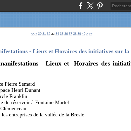
10
20
50
60
70
80
90
100
200
300
400
500
600
700
800
900
1000
1100
1200
1300
1400
1500
1600
1700
<<
<
30
31
32
34
35
36
37
38
39
40
>
>>
33
ifestations - Lieux et Horaires des initiatives sur l
manifestations - Lieux et Horaires des initiati
ce Pierre Semard
pace Henri Dunant
rcle Franklin
 du réservoir à Fontaine Martel
 Clémenceau
 les entreprises de la vallée de la Bresle