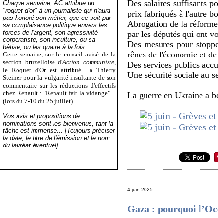
Des salaires suffisants 
Chaque semaine, AC attribue un
"roquet d'or" à un journaliste qui n'aura
prix fabriqués à l'autre 
pas honoré son métier, que ce soit par
Abrogation de la réforme d
sa complaisance politique envers les
forces de l'argent, son agressivité
par les députés qui ont vo
corporatiste, son inculture, ou sa
Des mesures pour stopper l
bêtise, ou les quatre à la fois.
rênes de l'économie et de
Cette semaine, sur le conseil avisé de la
section bruxelloise d'
Action communiste
,
Des services publics accu
le Roquet d'Or est attribué
à Thierry
Une sécurité sociale au s
Steiner pour la vulgarité insultante de son
commentaire sur les réductions d'effectifs
chez Renault : "Renault fait la vidange"...
La guerre en Ukraine a bon
(lors du 7-10 du 25 juillet).
Vos avis et propositions de
nominations sont les bienvenus, tant la
tâche est immense... [Toujours préciser
la date, le titre de l'émission et le nom
du lauréat éventuel].
4 juin 2025
Gaza : pourquoi l’Oc