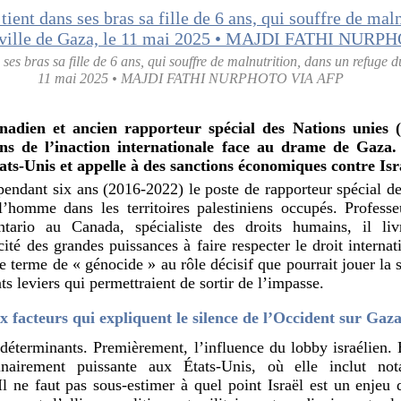
es bras sa fille de 6 ans, qui souffre de malnutrition, dans un refuge du
11 mai 2025 • MAJDI FATHI NURPHOTO VIA AFP
nadien et ancien rapporteur spécial des Nations unies 
ons de l’inaction internationale face au drame de Gaza
tats-Unis et appelle à des sanctions économiques contre Isr
ndant six ans (2016-2022) le poste de rapporteur spécial de
 l’homme dans les territoires palestiniens occupés. Professe
ntario au Canada, spécialiste des droits humains, il li
ité des grandes puissances à faire respecter le droit internat
e terme de « génocide » au rôle décisif que pourrait jouer la 
ts leviers qui permettraient de sortir de l’impasse.
x facteurs qui expliquent le silence de l’Occident sur Gaza
s déterminants. Premièrement, l’influence du lobby israélien. 
inairement puissante aux États-Unis, où elle inclut no
Il ne faut pas sous-estimer à quel point Israël est un enjeu d