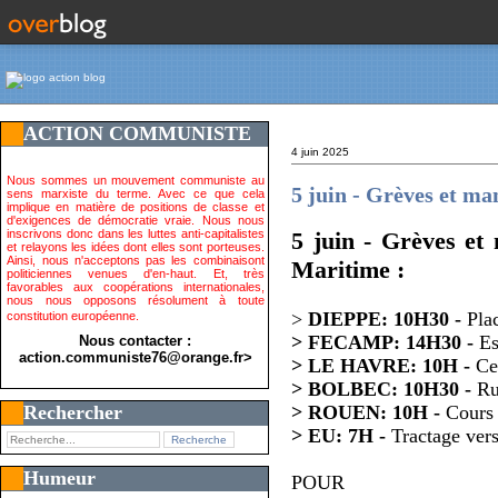
ACTION COMMUNISTE
4 juin 2025
Nous sommes un mouvement communiste au
5 juin - Grèves et man
sens marxiste du terme. Avec ce que cela
implique en matière de positions de classe et
d'exigences de démocratie vraie. Nous nous
inscrivons donc dans les luttes anti-capitalistes
5 juin - Grèves et 
et relayons les idées dont elles sont porteuses.
Ainsi, nous n'acceptons pas les combinaisont
Maritime :
politiciennes venues d'en-haut. Et, très
favorables aux coopérations internationales,
nous nous opposons résolument à toute
>
DIEPPE: 10H30 -
Pla
constitution européenne.
> FECAMP: 14H30 -
Es
Nous contacter :
action.communiste76@orange.fr>
> LE HAVRE: 10H -
Ce
> BOLBEC: 10H30 -
Rue
Rechercher
>
ROUEN: 10H -
Cours
> EU: 7H -
Tractage vers
Humeur
POUR