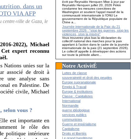
écrit par Reynaldo Henquen Mise à jour par
Reynaldo Henquen juillet 20, 2026 Pékin
condamne les mesures coercitives de
Washington et soutient l’appel massif de la
communauté internationale à l’ONU Le
gouvernement de la République populaire de
 centre-ville de Gaza, le
Chine a...
Journée internationale de la Paix du 21
septembre 2026 : “stop les guerres, stop les
violences, stop la misère”
Vous trouverez plus bas la déclaration du
collectif national des marches pour la paix
(2016-2022), Michael
appelant à l'action dans le cadre de la journée
internationale de la paix (21 septembre 2026).
. Cet expert reconnu
Le collectif appelle à développer des actions
sur toute la période allant...
aël.
s Nations unies sur la
Notre ActivitÉ
ur associé de droit à
Luttes de classe
vre une analyse sans
souveraineté et droit des peuples
Europe supranationale
ional en Palestine. De
Emploi & Travail
société civile, Michael
Europe & institutions
Classe : Capitalistes
International
Normandie
, selon vous ?
guerre idéologique
services publics
Elle est importante en
communistes
Guerre et impérialisme
tamment le rôle des
Capitalisme
e politique intérieure
Droits et libertés
Le grand banditisme