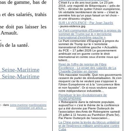
s bas de gamme, bas de
C’était il y a dix ans tout juste. Le 23 juin
2016, une majorité de Britanniques – près de
52% – décidait de quitter l’Union européenne.
Un véritable tremblement de terre – c’était la
et des salariés, trahis
première fois qu’un pays faisait un tel choix –
et une désaveu cinglant...
SUR LA VIOLENCE - Par Jean Jaurès
ne doit pas laisser les
- jaures-violence.jpg
Le Parti communiste d'Espagne à propos du
 Arnault.
sommet de Trump sur le « terrorisme
transnational d'extrême gauche »
.
Le Parti communiste d'Espagne à propos du
s de la santé.
sommet de Trump sur le « terrorisme
transnational d'extrême gauche » Actualités
du PCE – 17 juillet 2026 Le gouvernement
américain est en guerre contre le droit
international et contre ceux d'entre nous qui
luttent...
Rejet de l’offre de reprise de Fibre
Excellence - Le projet des salariés de La
Chapelle Darblay en danger
Très mauvaise nouvelle. Que nos gouvernants
cessent de parler de réindustrialisation. Ils s'en
moquent car ils ne veulent pas s'opposer à
l'Union Européenne et à la "concurrence libre
et non faussée". Or si nous voulons sauver
notre indépendance industrielle...
Perpétuer le leg révolutionnaire de
ROBESPIERRE
« Robespierre dans la mémoire populaire,
aujourd’hui » c’est le thème de la conférence
e
-
dans
seine-maritime
manifestations
commenter cet article
…
qui a été donnée par Pierre Outteryck de
l’association des Amis de Robespierre samedi
25 juillet à 11 heures au Panthéon (Paris 5e).
Par Pierre Outteryck de l’association...
La Chine exige la levée du blocus unilatéral
et de l’ingérence militaire américaine contre
Cuba