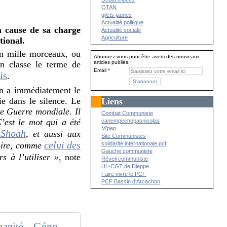
?
OTAN
gilets jaunes
Actualité politique
à cause de sa charge
Actualité sociale
Agriculture
tional.
en mille morceaux, ou
Abonnez-vous pour être averti des nouveaux
articles publiés.
en classe le terme de
Email
is
.
en a immédiatement le
ie dans le silence. Le
Liens
de Guerre mondiale. Il
Combat Communiste
’est le mot qui a été
canempechepasnicolas
M'pep
 Shoah
, et aussi aux
Site Communistes
celui des
solidarité internationale pcf
toire, comme
Gauche communiste
s à l’utiliser »,
note
Réveil communiste
UL-CGT de Dieppe
Faire vivre le PCF
PCF Bassin d'Arcachon
Génocide, un mot tabou pour qualifier l'anéantissement de Gaza ? - L'Humanité