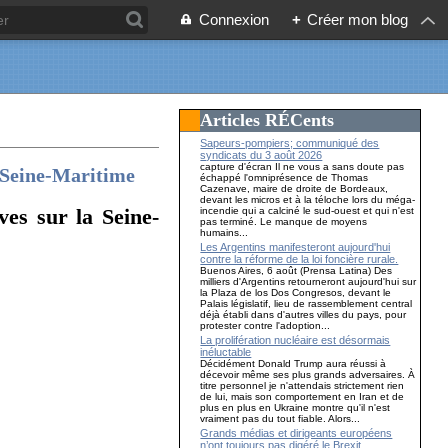
Connexion
+
Créer mon blog
Articles RÉCents
Sapeurs-pompiers; communiqué des
syndicats du 3 août 2026
capture d'écran Il ne vous a sans doute pas
a Seine-Maritime
échappé l'omniprésence de Thomas
Cazenave, maire de droite de Bordeaux,
devant les micros et à la téloche lors du méga-
ves sur la Seine-
incendie qui a calciné le sud-ouest et qui n'est
pas terminé. Le manque de moyens
humains...
Les Argentins manifesteront aujourd'hui
contre la réforme de la loi foncière rurale.
Buenos Aires, 6 août (Prensa Latina) Des
milliers d'Argentins retourneront aujourd'hui sur
la Plaza de los Dos Congresos, devant le
Palais législatif, lieu de rassemblement central
déjà établi dans d'autres villes du pays, pour
protester contre l'adoption...
La prolifération nucléaire est désormais
inéluctable
Décidément Donald Trump aura réussi à
décevoir même ses plus grands adversaires. À
titre personnel je n'attendais strictement rien
de lui, mais son comportement en Iran et de
plus en plus en Ukraine montre qu'il n'est
vraiment pas du tout fiable. Alors...
Grands médias et dirigeants européens
n’ont toujours pas digéré le Brexit…