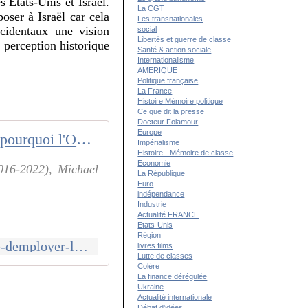
s États-Unis et Israël.
La CGT
ser à Israël car cela
Les transnationales
ccidentaux une vision
social
Libertés et guerre de classe
 perception historique
Santé & action sociale
Internationalisme
AMERIQUE
Politique française
La France
Histoire Mémoire politique
Ce que dit la presse
Docteur Folamour
Europe
Gaza : pourquoi l'Occident refuse d'employer le mot génocide ?
Impérialisme
Histoire - Mémoire de classe
Economie
2016-2022), Michael
La République
Euro
indépendance
Industrie
Actualité FRANCE
Etats-Unis
Région
https://www.lavie.fr/actualite/geopolitique/gaza-pourquoi-loccident-refuse-demployer-le-mot-genocide-99584.php
livres films
Lutte de classes
Colère
La finance dérégulée
Ukraine
Actualité internationale
Débat d'idées