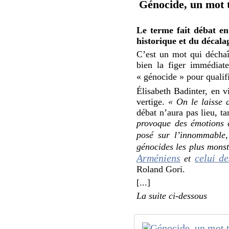
Génocide, un mot t
Le terme fait débat en
historique et du décalag
C’est un mot qui déchaî
bien la figer immédiat
« génocide » pour qualif
Élisabeth Badinter, en v
vertige.
« On le laisse 
débat n’aura pas lieu, t
provoque des émotions 
posé sur l’innommable,
génocides les plus monst
Arméniens
celui d
et
Roland Gori.
[...]
La suite ci-dessous