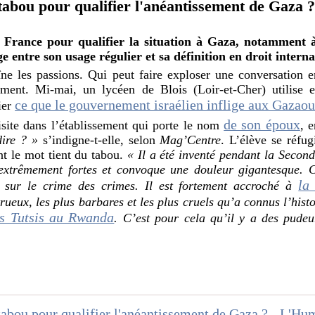
abou pour qualifier l'anéantissement de Gaza 
 France pour qualifier la situation à Gaza, notamment 
e entre son usage régulier et sa définition en droit interna
ne les passions. Qui peut faire exploser une conversation 
ement. Mi-mai, un lycéen de Blois (Loir-et-Cher) utilise 
ce que le gouvernement israélien inflige aux Gazaou
ier
de son époux
isite dans l’établissement qui porte le nom
, 
dire ? »
s’indigne-t-elle, selon
Mag’Centre
. L’élève se réfug
ant le mot tient du tabou.
« Il a été inventé pendant la Secon
extrêmement fortes et convoque une douleur gigantesque. C
la
 sur le crime des crimes. Il est fortement accroché à
rueux, les plus barbares et les plus cruels qu’a connus l’his
es Tutsis au Rwanda
. C’est pour cela qu’il y a des pudeur