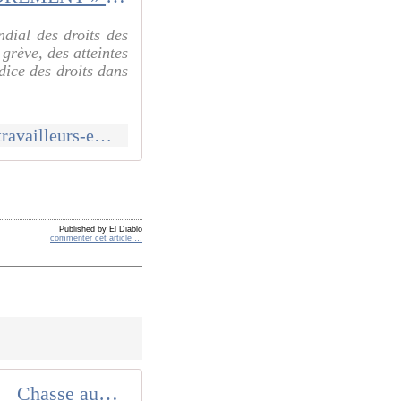
dial des droits des
grève, des atteintes
ndice des droits dans
http://www.communcommune.com/2025/06/effondrement-des-droits-des-travailleurs-en-france.html
Published by El Diablo
commenter cet article
…
é
Chasse aux TRAVAILLEURS MALADES : réponse à un honorable député