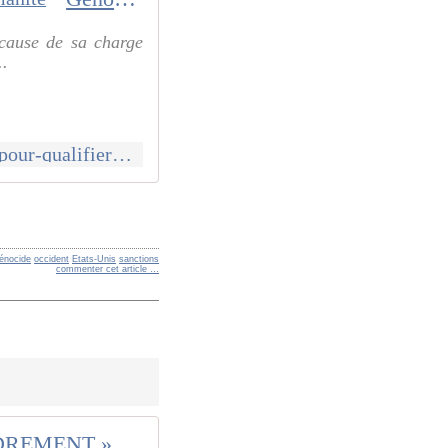
 cause de sa charge
..
https://www.humanite.fr/politique/bande-de-gaza/genocide-un-mot-tabou-pour-qualifier-laneantissement-de-gaza
énocide
occident
Etats-Unis
sanctions
commenter cet article
…
« EFFONDREMENT » des droits des travailleurs en France