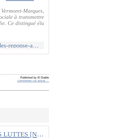
r Vermoret-Marques,
ociale à transmettre
ie. Ce distingué élu
http://www.communcommune.com/2025/06/chasse-aux-travailleurs-malades-reponse-a-un-honorable-depute.html
Published by El Diablo
commenter cet article
…
ÉCHOS DES LUTTES [N° DES 19 ET DU 26 MAI 2025]