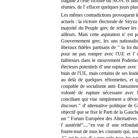
fragilité à cette victoire du NON, et laiss
réunies, de l' effacer quelques jours plu
Les mêmes contradictions provoquent l
actuels : la victoire électorale de Siry
majorité du Peuple grec de refuser les 
ailleurs. Mais cette aspiration n' est
Gouvernement grec, les uns nationalis
liberaux fidèles partisans de " la loi d
pour ne pas rompre avec l'UE et l' 
faiblesses dans le mouvement Podemos 
électeurs potentiels d' une rupture avec
biais de l'UE, mais certains de ses leade
au delà de quelques réformettes, et q
coupable de socialisme anti- Etatsunie
volonté de rupture nécessaire avec 
conciliant qui vise simplement a dévier 
discours " d' alternative politique de G
objectif que se fixe le Parti de la Gau
un " Forum Européen des Alternatives ".
l' austérité",..."en vue d' une refon
fourre-tout de tous les courants qui, ten
.C' est le cas d' a peu près tous les pa