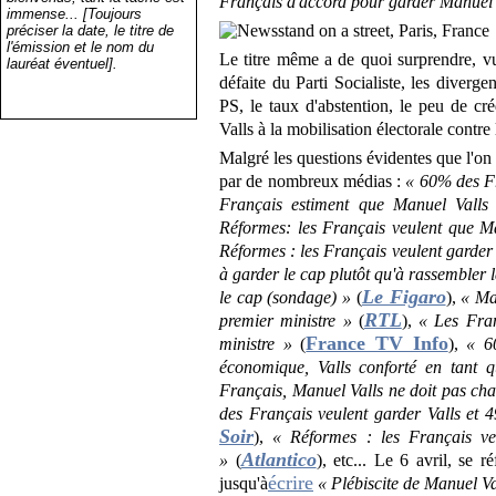
Français d'accord pour garder Manuel
immense... [Toujours
préciser la date, le titre de
l'émission et le nom du
Le titre même a de quoi surprendre, vu 
lauréat éventuel].
défaite du Parti Socialiste, les diver
PS, le taux d'abstention, le peu de cr
Valls à la mobilisation électorale contre
Malgré les questions évidentes que l'on
par de nombreux médias :
«
60% des Fr
Français estiment que Manuel Vall
Réformes: les Français veulent que Ma
Réformes : les Français veulent garder 
à garder le cap plutôt qu'à rassembler 
Le Figaro
le cap (sondage) »
(
),
« Ma
RTL
premier ministre »
(
),
« Les Fra
France TV Info
ministre »
(
),
« 6
économique, Valls conforté en tant q
Français, Manuel Valls ne doit pas ch
des Français veulent garder Valls et
Soir
),
« Réformes : les Français ve
Atlantico
»
(
), etc... Le 6 avril, se 
écrire
jusqu'à
« Plébiscite de Manuel V