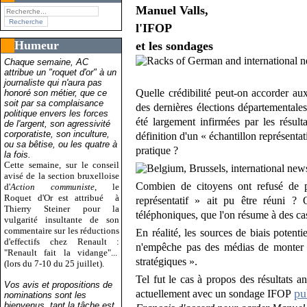
Manuel Valls
,
l'IFOP
Humeur
et les sondages
Chaque semaine, AC
attribue un "roquet d'or" à un
journaliste qui n'aura pas
Quelle crédibilité peut-on accorder a
honoré son métier, que ce
soit par sa complaisance
des dernières élections départementales
politique envers les forces
été largement infirmées par les résult
de l'argent, son agressivité
corporatiste, son inculture,
définition d'un « échantillon représentat
ou sa bêtise, ou les quatre à
pratique ?
la fois.
Cette semaine, sur le conseil
avisé de la section bruxelloise
Combien de citoyens ont refusé de p
d'
Action communiste
, le
Roquet d'Or est attribué
à
représentatif » ait pu être réuni ?
Thierry Steiner pour la
téléphoniques, que l'on résume à des ca
vulgarité insultante de son
commentaire sur les réductions
En réalité, les sources de biais poten
d'effectifs chez Renault :
n'empêche pas des médias de monter 
"Renault fait la vidange"...
stratégiques ».
(lors du 7-10 du 25 juillet).
Tel fut le cas à propos des résultats an
Vos avis et propositions de
pu
actuellement avec un sondage IFOP
nominations sont les
bienvenus, tant la tâche est