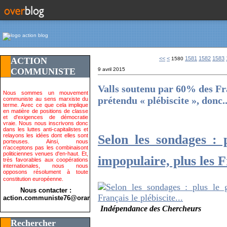
1500
1510
1520
1530
1540
1550
1560
1570
<<
<
1581
1582
1583
ACTION
1580
COMMUNISTE
9 avril 2015
Valls soutenu par 60% des Fra
Nous sommes un mouvement
prétendu « plébiscite », donc..
communiste au sens marxiste du
terme. Avec ce que cela implique
en matière de positions de classe
et d'exigences de démocratie
vraie. Nous nous inscrivons donc
dans les luttes anti-capitalistes et
Selon les sondages :
relayons les idées dont elles sont
porteuses. Ainsi, nous
n'acceptons pas les combinaisont
politiciennes venues d'en-haut. Et,
impopulaire, plus les Fr
très favorables aux coopérations
internationales, nous nous
opposons résolument à toute
constitution européenne.
Nous contacter :
action.communiste76@orange.fr>
Indépendance des Chercheurs
Rechercher