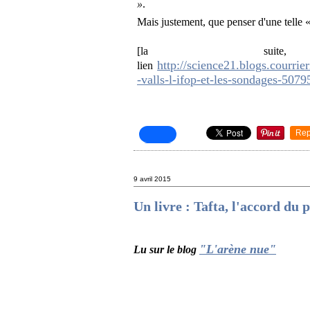
»
.
Mais justement, que penser d'une telle 
[la sui
http://science21.blogs.courri
lien
-valls-l-ifop-et-les-sondages-5079
Rep
9 avril 2015
Un livre : Tafta, l'accord du p
"L'arène nue"
Lu sur le blog