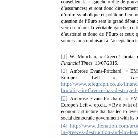
conseillent la « gauche » dite de gou
d’assurances) et sont donc directement
d’ordre symbolique et politique l’emp
question de l’Euro sera le grand débat 
verra se réunir la véritable gauche, cel
d’austérité et donc de l’Euro et ceux 
soumission conduisant à l’acceptation tot
[1]
W. Munchau, « Greece’s brutal cr
Financial Times
, 13/07/2015.
[2]
Ambrose Evans-Pritchard, « EMU 
Europe’s Left »,
Th
http://www.telegraph.co.uk/fina
brutality-in-Greece-has-destroyed-
[3]
Ambrose Evans-Pritchard, « EMU 
Europe’s Left », op.cit., « By a twist of
economic structure that has led to lev
social democratic government with its 
[4]
http://www.thenation.com/arti
in-greeces-destruction-and-im-leav