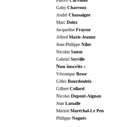
Patrice
Carvalho
Gaby
Charroux
André
Chassaigne
Marc
Dolez
Jacqueline
Fraysse
Alfred
Marie-Jeanne
Jean-Philippe
Nilor
Nicolas
Sansu
Gabriel
Serville
Non inscrits :
Véronique
Besse
Gilles
Bourdouleix
Gilbert
Collard
Nicolas
Dupont-Aignan
Jean
Lassalle
Marion
Maréchal-Le Pen
Philippe
Noguès