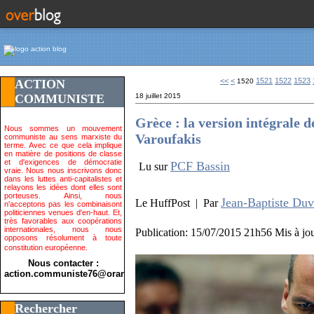
1500
1510
<<
<
1521
1522
1523
ACTION
1520
COMMUNISTE
18 juillet 2015
Grèce : la version intégrale 
Nous sommes un mouvement
Varoufakis
communiste au sens marxiste du
terme. Avec ce que cela implique
en matière de positions de classe
et d'exigences de démocratie
PCF Bassin
Lu sur
vraie. Nous nous inscrivons donc
dans les luttes anti-capitalistes et
relayons les idées dont elles sont
porteuses. Ainsi, nous
Jean-Baptiste Duv
Le HuffPost | Par
n'acceptons pas les combinaisont
politiciennes venues d'en-haut. Et,
très favorables aux coopérations
internationales, nous nous
Publication:
15/07/2015 21h56
Mis à jo
opposons résolument à toute
constitution européenne.
Nous contacter :
action.communiste76@orange.fr>
Rechercher