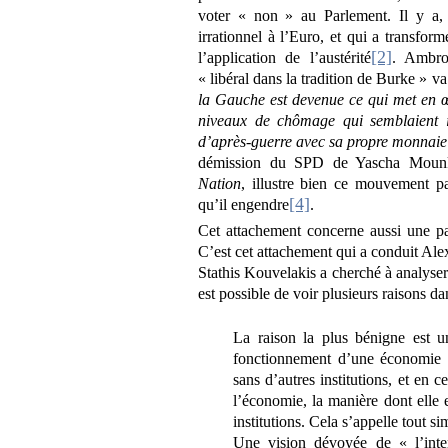
voter « non » au Parlement. Il y a, 
irrationnel à l’Euro, et qui a transfor
[2]
l’application de l’austérité
. Ambro
« libéral dans la tradition de Burke » va
la Gauche est devenue ce qui met en œ
niveaux de chômage qui semblaient 
d’après-guerre avec sa propre monnaie 
démission du SPD de Yascha Mounk,
Nation
, illustre bien ce mouvement pa
[4]
qu’il engendre
.
Cet attachement concerne aussi une pa
C’est cet attachement qui a conduit Alexi
Stathis Kouvelakis a cherché à analys
est possible de voir plusieurs raisons da
La raison la plus bénigne est u
fonctionnement d’une économie c
sans d’autres institutions, et en ce
l’économie, la manière dont elle 
institutions. Cela s’appelle tout s
Une vision dévoyée de « l’inte