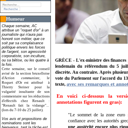
Humeur
Chaque semaine, AC
attribue un "roquet d'or" à un
journaliste qui n'aura pas
honoré son métier, que ce
soit par sa complaisance
politique envers les forces
de l'argent, son agressivité
corporatiste, son inculture,
GRÈCE - L'ex-ministre des finances g
ou sa bêtise, ou les quatre à
la fois.
lendemain du référendum du 5 juille
Cette semaine, sur le conseil
discrète. Au contraire. Après plusieu
avisé de la section bruxelloise
d'
Action communiste
, le
vote du Parlement sur l'accord du 13 j
Roquet d'Or est attribué
à
avec ses remarques et annot
texte,
Thierry Steiner pour la
vulgarité insultante de son
En voici ci-dessous la versi
commentaire sur les réductions
d'effectifs chez Renault :
annotations figurent en gras):
"Renault fait la vidange"...
(lors du 7-10 du 25 juillet).
"Le sommet de la zone euro sou
Vos avis et propositions de
confiance avec les autorités gr
nominations sont les
une austérité encore plus rigo
bienvenus, tant la tâche est