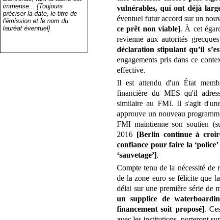
immense... [Toujours
vulnérables, qui ont déjà larg
préciser la date, le titre de
éventuel futur accord sur un 
l'émission et le nom du
lauréat éventuel].
ce prêt non viable]
. À cet égard
revienne aux autorités grecque
déclaration stipulant qu’il s’e
engagements pris dans ce contex
effective.
Il est attendu d'un État memb
financière du MES qu'il adres
similaire au FMI. Il s'agit d'u
approuve un nouveau programm
FMI maintienne son soutien (su
2016
[Berlin continue à cro
confiance pour faire la ‘polic
‘sauvetage’]
.
Compte tenu de la nécessité de r
de la zone euro se félicite que l
délai sur une première série de
un supplice de waterboardi
financement soit proposé]
. Ces
avec les institutions, porteront sur