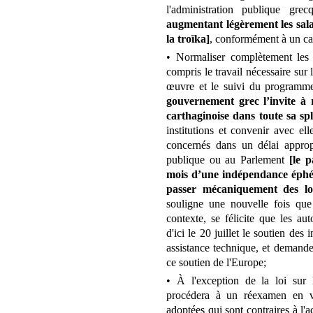
l'administration publique gre
augmentant légèrement les sal
la troïka]
, conformément à un cal
• Normaliser complètement les m
compris le travail nécessaire sur 
œuvre et le suivi du program
gouvernement grec l’invite à 
carthaginoise dans toute sa sp
institutions et convenir avec ell
concernés dans un délai approp
publique ou au Parlement
[le 
mois d’une indépendance éphémè
passer mécaniquement des loi
souligne une nouvelle fois que
contexte, se félicite que les au
d'ici le 20 juillet le soutien des
assistance technique, et deman
ce soutien de l'Europe;
• À l'exception de la loi sur 
procédera à un réexamen en vue
adoptées qui sont contraires à l'a