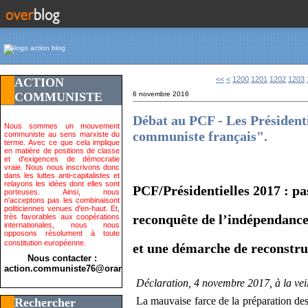
<<
<
1200
1201
1202
1203
ACTION
COMMUNISTE
6 novembre 2016
Débat au PCF - Les Présidenti
Nous sommes un mouvement
communiste français".
communiste au sens marxiste du
terme. Avec ce que cela implique
en matière de positions de classe
et d'exigences de démocratie
vraie. Nous nous inscrivons donc
dans les luttes anti-capitalistes et
relayons les idées dont elles sont
PCF/Présidentielles 2017 : pa
porteuses. Ainsi, nous
n'acceptons pas les combinaisont
politiciennes venues d'en-haut. Et,
reconquête de l’indépendance
très favorables aux coopérations
internationales, nous nous
opposons résolument à toute
constitution européenne.
et une démarche de reconstru
Nous contacter :
action.communiste76@orange.fr>
Déclaration, 4 novembre 2017, à la vei
La mauvaise farce de la préparation des é
Rechercher