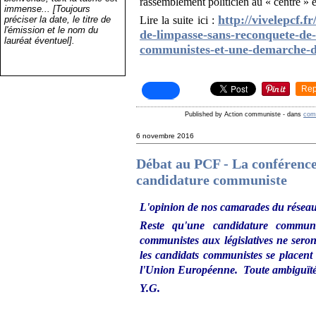
rassemblement politicien au « centre » et
immense... [Toujours
http://vivelepcf.f
préciser la date, le titre de
Lire la suite ici :
l'émission et le nom du
de-limpasse-sans-reconquete-de-
lauréat éventuel].
communistes-et-une-demarche-de
Rep
Published by Action communiste
-
dans
com
6 novembre 2016
Débat au PCF - La conférenc
candidature communiste
L'opinion de nos camarades du réseau
Reste qu'une candidature communis
communistes aux législatives ne seront
les candidats communistes se placent 
l'Union Européenne. Toute ambiguïté s
Y.G.