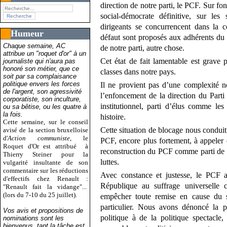
direction de notre parti, le PCF. Sur fon
social-démocrate définitive, sur l
dirigeants se concurrencent dans la co
Humeur
défaut sont proposés aux adhérents du 
Chaque semaine, AC
de notre parti, autre chose.
attribue un "roquet d'or" à un
Cet état de fait lamentable est grave p
journaliste qui n'aura pas
honoré son métier, que ce
classes dans notre pays.
soit par sa complaisance
politique envers les forces
Il ne provient pas d’une complexité no
de l'argent, son agressivité
l’enfoncement de la direction du Parti
corporatiste, son inculture,
institutionnel, parti d’élus comme le
ou sa bêtise, ou les quatre à
la fois.
histoire.
Cette semaine, sur le conseil
Cette situation de blocage nous conduit,
avisé de la section bruxelloise
d'
Action communiste
, le
PCF, encore plus fortement, à appeler et
Roquet d'Or est attribué
à
reconstruction du PCF comme parti de c
Thierry Steiner pour la
luttes.
vulgarité insultante de son
commentaire sur les réductions
Avec constance et justesse, le PCF a
d'effectifs chez Renault :
République au suffrage universelle 
"Renault fait la vidange"...
(lors du 7-10 du 25 juillet).
empêcher toute remise en cause du s
particulier. Nous avons dénoncé la p
Vos avis et propositions de
politique à de la politique spectacle
nominations sont les
bienvenus, tant la tâche est