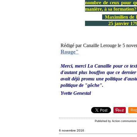
nombre de ceux pour qui
manière, à sa formation
Maximilien de Ro
25 janvier 179
Rédigé par Canaille Lerouge le 5 nove
Rouge"
Merci, merci La Canaille pour ce tex
d'autant plus bouffon que ce dernie
avait déjà promu une politique d'aust
politique de "gôche".
Yvette Genestal
Rep
Published by Action communiste
6 novembre 2016