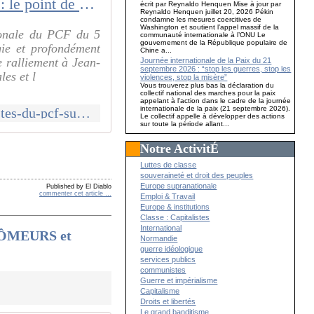
[Débat présidentielle] MÉLENCHON et LA FILIÈRE NUCLÉAIRE : le point de vue d’une dirigeante du PCF
écrit par Reynaldo Henquen Mise à jour par
Reynaldo Henquen juillet 20, 2026 Pékin
condamne les mesures coercitives de
Washington et soutient l’appel massif de la
ionale du PCF du 5
communauté internationale à l’ONU Le
gouvernement de la République populaire de
ie et profondément
Chine a...
 ralliement à Jean-
Journée internationale de la Paix du 21
septembre 2026 : “stop les guerres, stop les
les et l
violences, stop la misère”
Vous trouverez plus bas la déclaration du
collectif national des marches pour la paix
appelant à l'action dans le cadre de la journée
internationale de la paix (21 septembre 2026).
http://www.communcommune.com/2016/11/le-point-de-vue-des-economistes-du-pcf-sur-le-programme-de-la-france-insoumise-et-de-melenchon.html
Le collectif appelle à développer des actions
sur toute la période allant...
Notre ActivitÉ
Luttes de classe
souveraineté et droit des peuples
Europe supranationale
Published by El Diablo
commenter cet article
…
Emploi & Travail
Europe & institutions
Classe : Capitalistes
International
HÔMEURS et
Normandie
guerre idéologique
services publics
communistes
Guerre et impérialisme
Capitalisme
Droits et libertés
Le grand banditisme