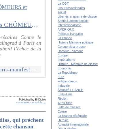
La CGT
Les transnationales
social
Libertés et guerre de classe
Santé & action sociale
Samedi 3 décembre 2016 à PARIS : MANIFESTATION nationale des CHÔMEURS et précaires
Internationalisme
AMERIQUE
Politique française
récaires Contre le
La France
talingrad à Paris en
Histoire Mémoire politique
Ce que dit la presse
’abord l’échec de la
Docteur Folamour
o
Europe
Impérialisme
Histoire - Mémoire de classe
http://www.communcommune.com/2016/11/samedi-3-decembre-2016-a-paris-manifestation-nationale-des-chomeurs-et-precaires.html
Economie
La République
Euro
indépendance
Industrie
Actualité FRANCE
Etats-Unis
Région
Published by El Diablo
livres films
commenter cet article
…
Lutte de classes
Colère
La finance dérégulée
dias, qui prèchent
Ukraine
Actualité internationale
 cette chanson
Débat d'idées