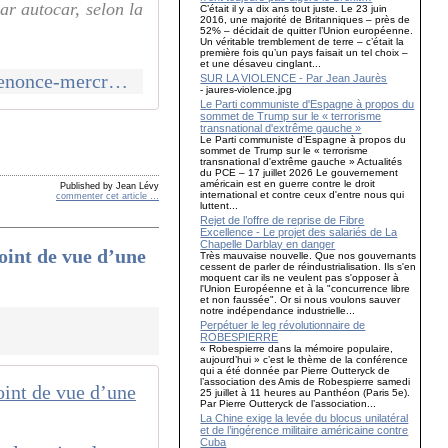
par autocar, selon la
C’était il y a dix ans tout juste. Le 23 juin
2016, une majorité de Britanniques – près de
52% – décidait de quitter l’Union européenne.
Un véritable tremblement de terre – c’était la
première fois qu’un pays faisait un tel choix –
et une désaveu cinglant...
http://canempechepasnicolas.over-blog.com/2016/11/la-cgt-transports-a-denonce-mercredi-la-faillite-de-l-autocariste-francais-megabus-plus-de-170-salaries-une-premiere-illustration-de
SUR LA VIOLENCE - Par Jean Jaurès
- jaures-violence.jpg
Le Parti communiste d'Espagne à propos du
sommet de Trump sur le « terrorisme
transnational d'extrême gauche »
Le Parti communiste d'Espagne à propos du
sommet de Trump sur le « terrorisme
transnational d'extrême gauche » Actualités
du PCE – 17 juillet 2026 Le gouvernement
américain est en guerre contre le droit
Published by Jean Lévy
international et contre ceux d'entre nous qui
commenter cet article
…
luttent...
Rejet de l’offre de reprise de Fibre
Excellence - Le projet des salariés de La
Chapelle Darblay en danger
nt de vue d’une
Très mauvaise nouvelle. Que nos gouvernants
cessent de parler de réindustrialisation. Ils s'en
moquent car ils ne veulent pas s'opposer à
l'Union Européenne et à la "concurrence libre
et non faussée". Or si nous voulons sauver
notre indépendance industrielle...
Perpétuer le leg révolutionnaire de
ROBESPIERRE
« Robespierre dans la mémoire populaire,
aujourd’hui » c’est le thème de la conférence
qui a été donnée par Pierre Outteryck de
l’association des Amis de Robespierre samedi
25 juillet à 11 heures au Panthéon (Paris 5e).
Par Pierre Outteryck de l’association...
La Chine exige la levée du blocus unilatéral
et de l’ingérence militaire américaine contre
Cuba