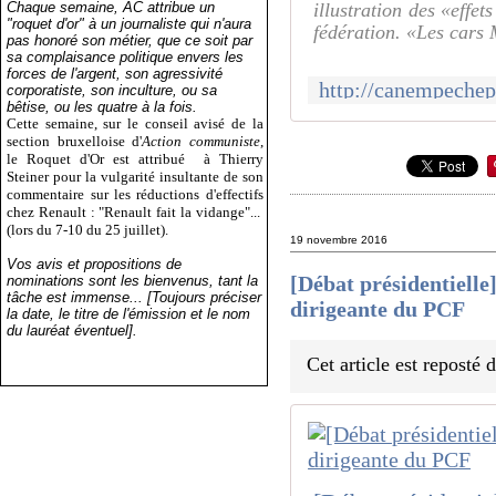
Chaque semaine, AC attribue un
illustration des «effet
"roquet d'or" à un journaliste qui n'aura
fédération. «Les cars 
pas honoré son métier, que ce soit par
sa complaisance politique envers les
forces de l'argent, son agressivité
corporatiste, son inculture, ou sa
bêtise, ou les quatre à la fois.
Cette semaine, sur le conseil avisé de la
section bruxelloise d'
Action communiste
,
le Roquet d'Or est attribué
à Thierry
Steiner pour la vulgarité insultante de son
commentaire sur les réductions d'effectifs
chez Renault : "Renault fait la vidange"...
(lors du 7-10 du 25 juillet).
19 novembre 2016
Vos avis et propositions de
[Débat présidentiel
nominations sont les bienvenus, tant la
tâche est immense... [Toujours préciser
dirigeante du PCF
la date, le titre de l'émission et le nom
du lauréat éventuel].
Cet article est reposté