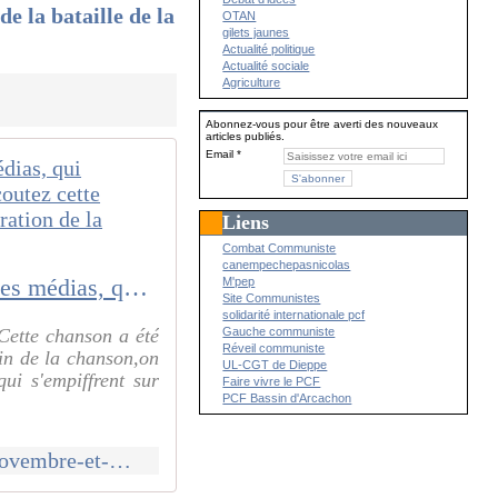
e la bataille de la
OTAN
gilets jaunes
Actualité politique
Actualité sociale
Agriculture
Abonnez-vous pour être averti des nouveaux
articles publiés.
Email
Liens
Combat Communiste
canempechepasnicolas
A l'occasion du 11 novembre et des mystifiations pseudo pacifistes des médias, qui prèchent par ailleurs aujourd'hui une politique de guerre contre la Russie, écoutez cette chanson magnifique, interdite par le pouvoir PS cet été lors de la commémoration de la bataille de la Somme
M'pep
Site Communistes
solidarité internationale pcf
Cette chanson a été
Gauche communiste
Réveil communiste
 fin de la chanson,on
UL-CGT de Dieppe
ui s'empiffrent sur
Faire vivre le PCF
PCF Bassin d'Arcachon
http://canempechepasnicolas.over-blog.com/2016/11/a-l-occasion-du-11-novembre-et-mystifiations-pseudo-pacifistes-des-medias-qui-prechent-par-ailleurs-aujourd-hui-une-politique-de-gue