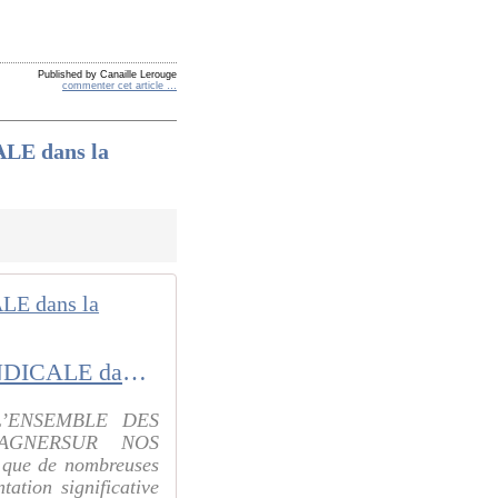
Published by Canaille Lerouge
commenter cet article
…
LE dans la
Mardi 29 novembre 2016 : Journée de MOBILISATION INTERSYNDICALE dans la Fonction Publique
’ENSEMBLE DES
GAGNERSUR NOS
 que de nombreuses
ation significative