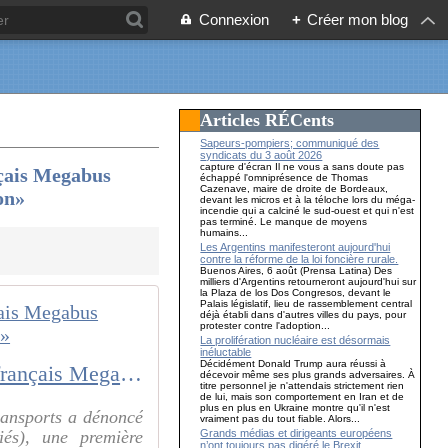
Connexion
+
Créer mon blog
Articles RÉCents
Sapeurs-pompiers; communiqué des
syndicats du 3 août 2026
capture d'écran Il ne vous a sans doute pas
nçais Megabus
échappé l'omniprésence de Thomas
Cazenave, maire de droite de Bordeaux,
ron»
devant les micros et à la téloche lors du méga-
incendie qui a calciné le sud-ouest et qui n'est
pas terminé. Le manque de moyens
humains...
Les Argentins manifesteront aujourd'hui
contre la réforme de la loi foncière rurale.
Buenos Aires, 6 août (Prensa Latina) Des
milliers d'Argentins retourneront aujourd'hui sur
la Plaza de los Dos Congresos, devant le
Palais législatif, lieu de rassemblement central
déjà établi dans d'autres villes du pays, pour
protester contre l'adoption...
La prolifération nucléaire est désormais
inéluctable
Décidément Donald Trump aura réussi à
La CGT-Transports a dénoncé mercredi la «faillite» de l’autocariste français Megabus (plus de 170 salariés), une première illustration des «effets de la loi Macron»
décevoir même ses plus grands adversaires. À
titre personnel je n'attendais strictement rien
de lui, mais son comportement en Iran et de
plus en plus en Ukraine montre qu'il n'est
ransports a dénoncé
vraiment pas du tout fiable. Alors...
Grands médias et dirigeants européens
iés), une première
n’ont toujours pas digéré le Brexit…