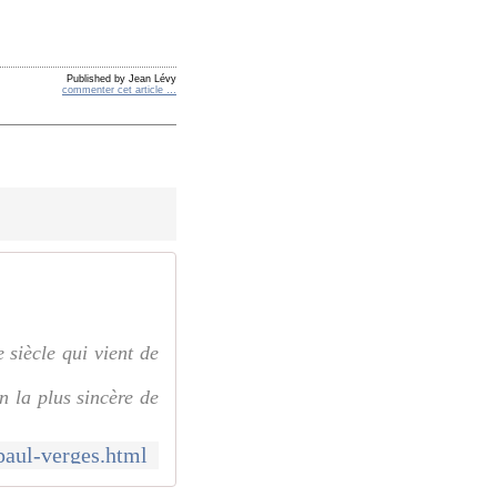
Published by Jean Lévy
commenter cet article
…
 siècle qui vient de
n la plus sincère de
paul-verges.html