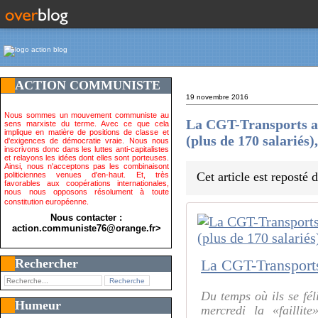
ACTION COMMUNISTE
19 novembre 2016
Nous sommes un mouvement communiste au
La CGT-Transports a 
sens marxiste du terme. Avec ce que cela
implique en matière de positions de classe et
(plus de 170 salariés)
d'exigences de démocratie vraie. Nous nous
inscrivons donc dans les luttes anti-capitalistes
et relayons les idées dont elles sont porteuses.
Ainsi, nous n'acceptons pas les combinaisont
Cet article est reposté
politiciennes venues d'en-haut. Et, très
favorables aux coopérations internationales,
nous nous opposons résolument à toute
constitution européenne.
Nous contacter :
action.communiste76@orange.fr>
Rechercher
Du temps où ils se fé
Humeur
mercredi la «faillit