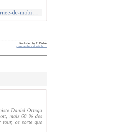
http://www.communcommune.com/2016/11/mardi-29-novembre-2016-journee-de-mobilisation-intersyndicale-dans-la-fonction-publique.html
Published by El Diablo
commenter cet article
…
iniste Daniel Ortega
cott, mais 68 % des
 tour, ce sorte que