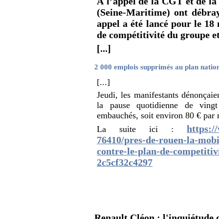
À l’appel de la CGT et de la
(Seine-Maritime) ont débra
appel a été lancé pour le 18
de compétitivité du groupe et
[...]
2 000 emplois supprimés au plan natio
[...]
Jeudi, les manifestants dénonçaie
la pause quotidienne de vingt
embauchés, soit environ 80 € par m
https:/
La suite ici :
76410/pres-de-rouen-la-mobil
contre-le-plan-de-competiti
2c5cf32c4297
Renault Cléon : l'inquiétude d