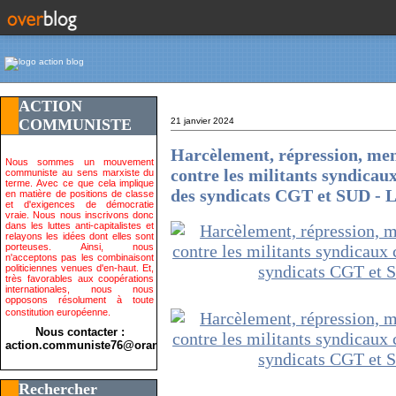
ACTION
COMMUNISTE
21 janvier 2024
Harcèlement, répression, men
Nous sommes un mouvement
contre les militants syndicau
communiste au sens marxiste du
terme. Avec ce que cela implique
des syndicats CGT et SUD -
en matière de positions de classe
et d'exigences de démocratie
vraie. Nous nous inscrivons donc
dans les luttes anti-capitalistes et
relayons les idées dont elles sont
porteuses. Ainsi, nous
n'acceptons pas les combinaisont
politiciennes venues d'en-haut. Et,
très favorables aux coopérations
internationales, nous nous
opposons résolument à toute
constitution européenne.
Nous contacter :
action.communiste76@orange.fr>
Rechercher