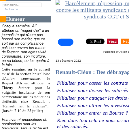
Humeur
Chaque semaine, AC
attribue un "roquet d'or" à un
journaliste qui n'aura pas
honoré son métier, que ce
Rep
soit par sa complaisance
politique envers les forces
de l'argent, son agressivité
Published by Action
corporatiste, son inculture,
ou sa bêtise, ou les quatre à
13 décembre 2022
la fois.
Cette semaine, sur le conseil
Renault-Cléon : Des débrayag
avisé de la section bruxelloise
d'
Action communiste
, le
Filialiser pour casser les contrats
Roquet d'Or est attribué
à
Thierry Steiner pour la
Filialiser pour diviser les salariés
vulgarité insultante de son
commentaire sur les réductions
Filialiser pour attaquer les droits
d'effectifs chez Renault :
Filialiser pour attirer les investi
"Renault fait la vidange"...
(lors du 7-10 du 25 juillet).
Filialiser pour entrer en Bourse ?
Vos avis et propositions de
Rien dans tout cela ne nous assu
nominations sont les
et des salariés.
bienvenus, tant la tâche est