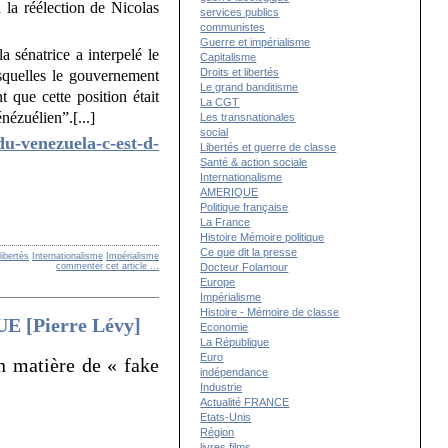
 la réélection de Nicolas
services publics
communistes
Guerre et impérialisme
a sénatrice a interpelé le
Capitalisme
Droits et libertés
esquelles le gouvernement
Le grand banditisme
t que cette position était
La CGT
nézuélien”.[...]
Les transnationales
social
du-venezuela-c-est-d-
Libertés et guerre de classe
Santé & action sociale
Internationalisme
AMERIQUE
Politique française
La France
Histoire Mémoire politique
Ce que dit la presse
libertés
Internationalisme
Impérialisme
commenter cet article
…
Docteur Folamour
Europe
Impérialisme
Histoire - Mémoire de classe
’UE [Pierre Lévy]
Economie
La République
Euro
n matière de « fake
indépendance
Industrie
Actualité FRANCE
Etats-Unis
Région
livres films