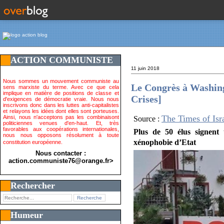
ACTION COMMUNISTE
11 juin 2018
Nous sommes un mouvement communiste au
Le Congrès à Washing
sens marxiste du terme. Avec ce que cela
implique en matière de positions de classe et
Crises]
d'exigences de démocratie vraie. Nous nous
inscrivons donc dans les luttes anti-capitalistes
et relayons les idées dont elles sont porteuses.
The Times of Isr
Ainsi, nous n'acceptons pas les combinaisont
Source :
politiciennes venues d'en-haut. Et, très
favorables aux coopérations internationales,
Plus de 50 élus signent 
nous nous opposons résolument à toute
xénophobie d’Etat
constitution européenne.
Nous contacter :
action.communiste76@orange.fr>
Rechercher
Humeur