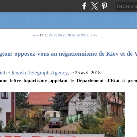
10
40
50
60
<<
<
21
22
23
24
25
26
27
28
29
30
>
>>
20
ton: opposez-vous au négationnisme de Kiev et de V
aël
Jewish Telegraph Agency
et
, le 25 avril 2018.
une lettre bipartisane appelant le Département d’Etat à pren