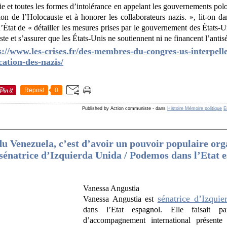
e et toutes les formes d’intolérance en appelant les gouvernements polon
n de l’Holocauste et à honorer les collaborateurs nazis. », lit-on da
tat de « détailler les mesures prises par le gouvernement des États-Un
e et s’assurer que les États-Unis ne soutiennent ni ne financent l’antisé
s://www.les-crises.fr/des-membres-du-congres-us-interpel
cation-des-nazis/
Repost
0
Published by Action communiste
-
dans
Histoire Mémoire politique
E
du Venezuela, c’est d’avoir un pouvoir populaire org
sénatrice d’Izquierda Unida / Podemos dans l’Etat 
Vanessa Angustia
sénatrice d’Izqui
Vanessa Angustia est
dans l’Etat espagnol. Elle faisait pa
d’accompagnement international présente