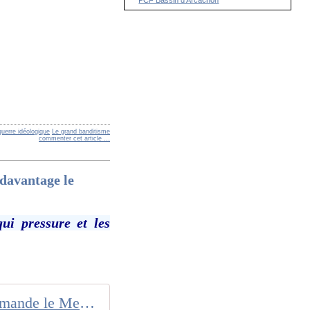
guerre idéologique
Le grand banditisme
commenter cet article
…
 davantage le
ui pressure et les
Croissance : ce que recommande le Medef