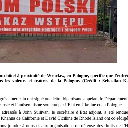
 hôtel à proximité de Wroclaw, en Pologne, spécifie que l’entrée 
s les voleurs et traîtres de la Pologne. (Crédit : Sebastian K
s américain ont signé une lettre bipartisane appelant le Département 
auste et l’antisémitisme soutenu par l’État en Ukraine et en Pologne.
t adressée à John Sullivan, le secrétaire d’Etat adjoint, a été rend
Khanna de Californie et David Cicilline de Rhode Island ont co-rédigé l
us joindre à nous et aux organisations de défense des droits de l’