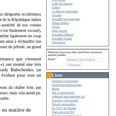
Lutte de classes
Colère
La finance dérégulée
ins dirigeants occidentaux
Ukraine
t de la République italien
Actualité internationale
Débat d'idées
ustérité de nos voisins
OTAN
 s’est finalement excusé),
gilets jaunes
Actualité politique
 mérite également un coup
Actualité sociale
ant ainsi à réchauffer (un
Agriculture
 cours du pétrole, au grand
Abonnez-vous pour être averti des nouveaux
articles publiés.
ormance que viennent
Email
-ci ont monté une très
rkady Babtchenko, un
Liens
 évident pour tout un
Combat Communiste
canempechepasnicolas
ream (la chaîne Arte, par
M'pep
usses, mais cela aurait pu.
Site Communistes
solidarité internationale pcf
nsable.
Gauche communiste
Réveil communiste
UL-CGT de Dieppe
: en matière de
Faire vivre le PCF
PCF Bassin d'Arcachon