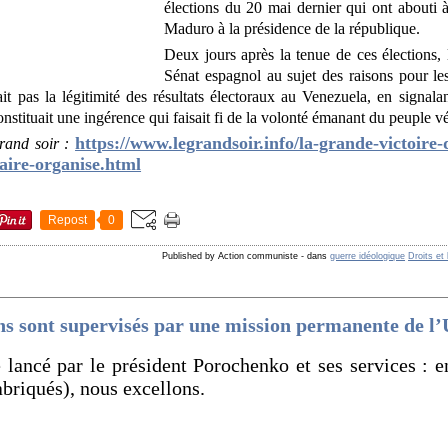
élections du 20 mai dernier qui ont abouti à
Maduro à la présidence de la république.
Deux jours après la tenue de ces élections, l
Sénat espagnol au sujet des raisons pour l
t pas la légitimité des résultats électoraux au Venezuela, en signalan
nstituait une ingérence qui faisait fi de la volonté émanant du peuple vé
https://www.legrandsoir.info/la-grande-victoire-
Grand soir :
aire-organise.html
Repost
0
Published by Action communiste
-
dans
guerre idéologique
Droits et 
ns sont supervisés par une mission permanente de l
 lancé par le président Porochenko et ses services : e
briqués), nous excellons.