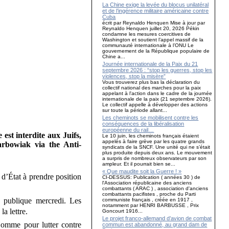
La Chine exige la levée du blocus unilatéral
et de l’ingérence militaire américaine contre
Cuba
écrit par Reynaldo Henquen Mise à jour par
Reynaldo Henquen juillet 20, 2026 Pékin
condamne les mesures coercitives de
Washington et soutient l’appel massif de la
communauté internationale à l’ONU Le
gouvernement de la République populaire de
Chine a...
Journée internationale de la Paix du 21
septembre 2026 : “stop les guerres, stop les
violences, stop la misère”
Vous trouverez plus bas la déclaration du
collectif national des marches pour la paix
appelant à l'action dans le cadre de la journée
internationale de la paix (21 septembre 2026).
Le collectif appelle à développer des actions
sur toute la période allant...
Les cheminots se mobilisent contre les
conséquences de la libéralisation
européenne du rail…
est interdite aux Juifs,
Le 10 juin, les cheminots français étaient
appelés à faire grève par les quatre grands
arbowiak via the Anti-
syndicats de la SNCF. Une unité qui ne s’était
plus produite depuis deux ans. Le mouvement
a surpris de nombreux observateurs par son
ampleur. Et il pourrait bien se...
« Que maudite soit la Guerre ! »
d’État à prendre position
CI-DESSUS: Publication ( années 30 ) de
l'Association républicaine des anciens
combattants ( ARAC ) , association d'anciens
combattants pacifistes , proche du Parti
ue publique mercredi. Les
communiste français , créée en 1917 ,
notamment par HENRI BARBUSSE , Prix
a lettre.
Goncourt 1916...
Le projet franco-allemand d’avion de combat
Homme pour lutter contre
commun est abandonné, au grand dam de