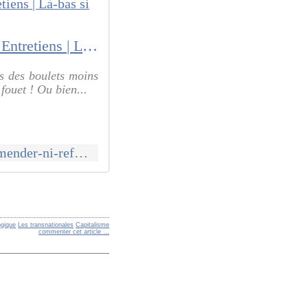
Jean Ziegler : " On ne peut ni amender, ni réformer le capitalisme " | Entretiens | Là-bas si j'y suis
s des boulets moins
ouet ! Ou bien...
https://la-bas.org/la-bas-magazine/entretiens/jean-ziegler-on-ne-peut-ni-amender-ni-reformer-le-capitalisme
ogique
Les transnationales
Capitalisme
commenter cet article
…