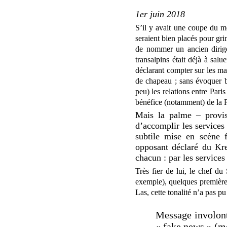
1er juin 2018
S’il y avait une coupe du mo
seraient bien placés pour gr
de nommer un ancien dirig
transalpins était déjà à sal
déclarant compter sur les m
de chapeau ; sans évoquer bi
peu) les relations entre Pari
bénéfice (notamment) de la 
Mais la palme – provis
d’accomplir les services
subtile mise en scène 
opposant déclaré du Kre
chacun : par les services
Très fier de lui, le chef d
exemple), quelques premières 
Las, cette tonalité n’a pas p
Message involonta
« fake news » (m