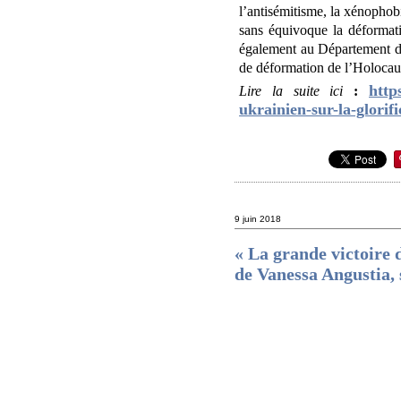
l’antisémitisme, la xénophobi
sans équivoque la déformatio
également au Département d’É
de déformation de l’Holocaust
http
Lire la suite ici
:
ukrainien-sur-la-glorifi
9 juin 2018
« La grande victoire 
de Vanessa Angustia, 