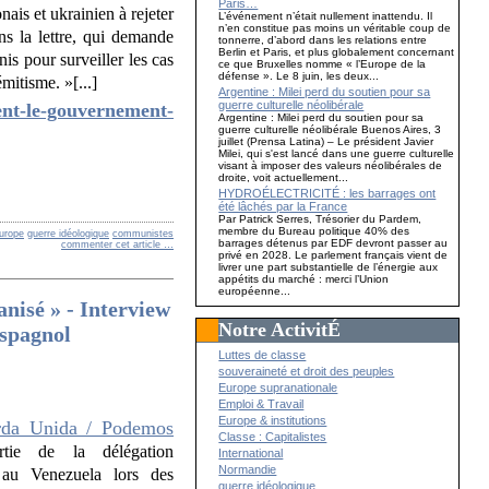
Paris…
ais et ukrainien à rejeter
L’événement n’était nullement inattendu. Il
n’en constitue pas moins un véritable coup de
ns la lettre, qui demande
tonnerre, d’abord dans les relations entre
Berlin et Paris, et plus globalement concernant
is pour surveiller les cas
ce que Bruxelles nomme « l’Europe de la
défense ». Le 8 juin, les deux...
mitisme. »[...]
Argentine : Milei perd du soutien pour sa
guerre culturelle néolibérale
lent-le-gouvernement-
Argentine : Milei perd du soutien pour sa
guerre culturelle néolibérale Buenos Aires, 3
juillet (Prensa Latina) – Le président Javier
Milei, qui s'est lancé dans une guerre culturelle
visant à imposer des valeurs néolibérales de
droite, voit actuellement...
HYDROÉLECTRICITÉ : les barrages ont
été lâchés par la France
Par Patrick Serres, Trésorier du Pardem,
membre du Bureau politique 40% des
urope
guerre idéologique
communistes
barrages détenus par EDF devront passer au
commenter cet article
…
privé en 2028. Le parlement français vient de
livrer une part substantielle de l’énergie aux
appétits du marché : merci l’Union
européenne...
anisé » - Interview
Notre ActivitÉ
espagnol
Luttes de classe
souveraineté et droit des peuples
Europe supranationale
Emploi & Travail
Europe & institutions
erda Unida / Podemos
Classe : Capitalistes
rtie de la délégation
International
Normandie
 au Venezuela lors des
guerre idéologique