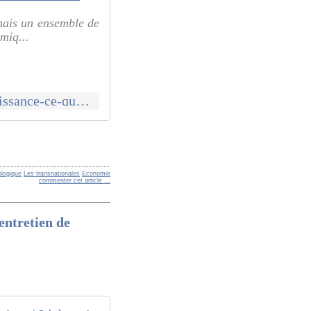
 mais un ensemble de
miq...
https://www.lesechos.fr/economie-france/conjoncture/0301751035059-croissance-ce-que-recommande-le-medef-2181684.php
ologique
Les transnationales
Economie
commenter cet article
…
entretien de