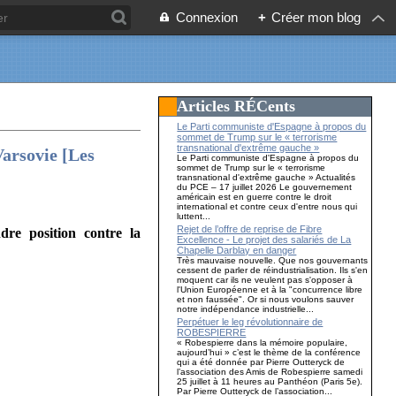
Connexion
+
Créer mon blog
Articles RÉCents
Le Parti communiste d'Espagne à propos du
sommet de Trump sur le « terrorisme
transnational d'extrême gauche »
arsovie [Les
Le Parti communiste d'Espagne à propos du
sommet de Trump sur le « terrorisme
transnational d'extrême gauche » Actualités
du PCE – 17 juillet 2026 Le gouvernement
américain est en guerre contre le droit
international et contre ceux d'entre nous qui
luttent...
Rejet de l’offre de reprise de Fibre
dre position contre la
Excellence - Le projet des salariés de La
Chapelle Darblay en danger
Très mauvaise nouvelle. Que nos gouvernants
cessent de parler de réindustrialisation. Ils s'en
moquent car ils ne veulent pas s'opposer à
l'Union Européenne et à la "concurrence libre
et non faussée". Or si nous voulons sauver
notre indépendance industrielle...
Perpétuer le leg révolutionnaire de
ROBESPIERRE
« Robespierre dans la mémoire populaire,
aujourd’hui » c’est le thème de la conférence
qui a été donnée par Pierre Outteryck de
l’association des Amis de Robespierre samedi
25 juillet à 11 heures au Panthéon (Paris 5e).
Par Pierre Outteryck de l’association...