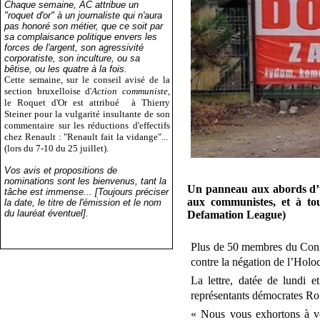
Chaque semaine, AC attribue un
"roquet d'or" à un journaliste qui n'aura
pas honoré son métier, que ce soit par
sa complaisance politique envers les
forces de l'argent, son agressivité
corporatiste, son inculture, ou sa
bêtise, ou les quatre à la fois.
Cette semaine, sur le conseil avisé de la
section bruxelloise d'
Action communiste
,
le Roquet d'Or est attribué
à Thierry
Steiner pour la vulgarité insultante de son
commentaire sur les réductions d'effectifs
chez Renault : "Renault fait la vidange"...
(lors du 7-10 du 25 juillet).
Vos avis et propositions de
nominations sont les bienvenus, tant la
Un panneau aux abords d’un
tâche est immense... [Toujours préciser
aux communistes, et à tou
la date, le titre de l'émission et le nom
du lauréat éventuel].
Defamation League)
Plus de 50 membres du Congrè
contre la négation de l’Holoc
La lettre, datée de lundi e
représentants démocrates Ro 
« Nous vous exhortons à vo