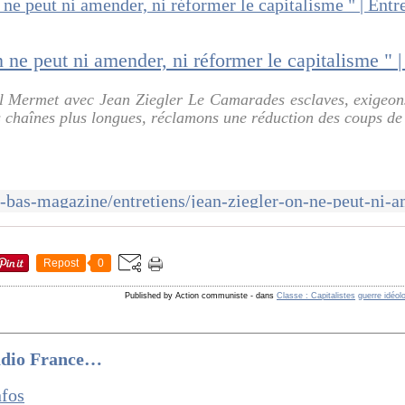
l Mermet avec Jean Ziegler Le Camarades esclaves, exigeon
chaînes plus longues, réclamons une réduction des coups de f
Repost
0
Published by Action communiste
-
dans
Classe : Capitalistes
guerre idéol
adio France…
nfos