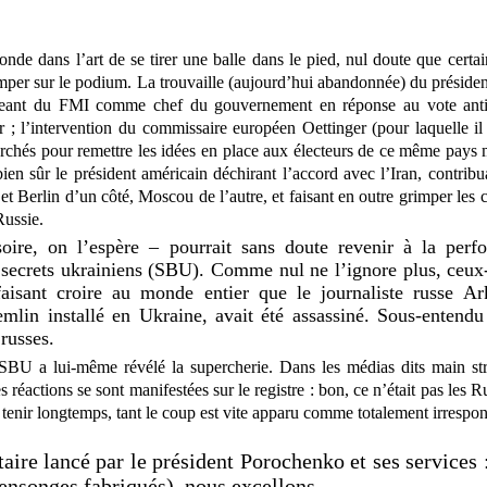
nde dans l’art de se tirer une balle dans le pied, nul doute que certa
imper sur le podium. La trouvaille (aujourd’hui abandonnée) du présiden
eant du FMI comme chef du gouvernement en réponse au vote anti-a
uer ; l’intervention du commissaire européen Oettinger (pour laquelle il
archés pour remettre les idées en place aux électeurs de ce même pays
en sûr le président américain déchirant l’accord avec l’Iran, contribu
s et Berlin d’un côté, Moscou de l’autre, et faisant en outre grimper les
Russie.
oire, on l’espère – pourrait sans doute revenir à la perf
 secrets ukrainiens (SBU). Comme nul ne l’ignore plus, ceux
faisant croire au monde entier que le journaliste russe A
mlin installé en Ukraine, avait été assassiné. Sous-entendu
 russes.
u SBU a lui-même révélé la supercherie. Dans les médias dits main st
réactions se sont manifestées sur le registre : bon, ce n’était pas les R
u tenir longtemps, tant le coup est vite apparu comme totalement irrespo
ire lancé par le président Porochenko et ses services 
ensonges fabriqués), nous excellons.