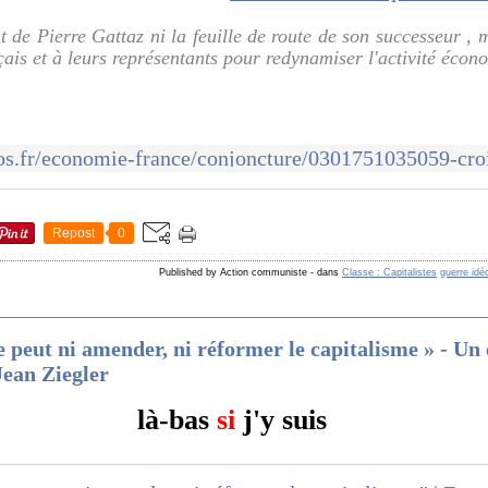
nt de Pierre Gattaz ni la feuille de route de son successeur ,
ais et à leurs représentants pour redynamiser l'activité écono
Repost
0
Published by Action communiste
-
dans
Classe : Capitalistes
guerre idé
e peut ni amender, ni réformer le capitalisme » - Un 
ean Ziegler
là-bas
si
j'y suis