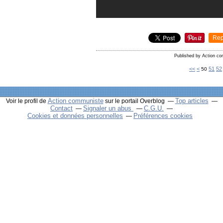
Rep
Published by Action c
10
20
30
40
<<
<
51
52
50
Action communiste
Top articles
Voir le profil de
sur le portail Overblog
Contact
Signaler un abus
C.G.U.
Cookies et données personnelles
Préférences cookies