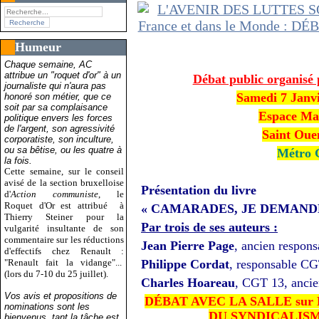
Humeur
Chaque semaine, AC
attribue un "roquet d'or" à un
Débat public organisé 
journaliste qui n'aura pas
Samedi 7 Janvi
honoré son métier, que ce
soit par sa complaisance
Espace Ma
politique envers les forces
de l'argent, son agressivité
Saint Ouen
corporatiste, son inculture,
ou sa bêtise, ou les quatre à
Métro G
la fois.
Cette semaine, sur le conseil
avisé de la section bruxelloise
Présentation du livre
d'
Action communiste
, le
Roquet d'Or est attribué
à
« CAMARADES, JE DEMAND
Thierry Steiner pour la
Par trois de ses auteurs :
vulgarité insultante de son
commentaire sur les réductions
Jean Pierre Page
, ancien respons
d'effectifs chez Renault :
"Renault fait la vidange"...
Philippe Cordat
, responsable C
(lors du 7-10 du 25 juillet).
Charles Hoareau
, CGT 13, ancie
Vos avis et propositions de
DÉBAT AVEC LA SALLE sur
nominations sont les
DU SYNDICALISME 
bienvenus, tant la tâche est