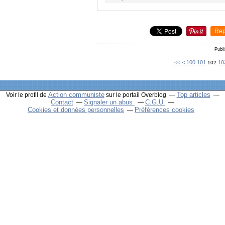
Rep
Publ
<<
<
100
101
10
102
Action communiste
Top articles
Voir le profil de
sur le portail Overblog
Contact
Signaler un abus
C.G.U.
Cookies et données personnelles
Préférences cookies