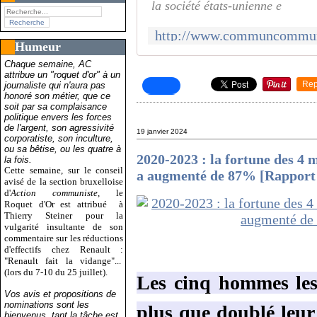
la société états-unienne e
Humeur
Chaque semaine, AC
attribue un "roquet d'or" à un
Rep
journaliste qui n'aura pas
honoré son métier, que ce
soit par sa complaisance
politique envers les forces
de l'argent, son agressivité
19 janvier 2024
corporatiste, son inculture,
ou sa bêtise, ou les quatre à
2020-2023 : la fortune des 4 m
la fois.
Cette semaine, sur le conseil
a augmenté de 87% [Rappor
avisé de la section bruxelloise
d'
Action communiste
, le
Roquet d'Or est attribué
à
Thierry Steiner pour la
vulgarité insultante de son
commentaire sur les réductions
d'effectifs chez Renault :
"Renault fait la vidange"...
(lors du 7-10 du 25 juillet).
Les cinq hommes les
Vos avis et propositions de
nominations sont les
plus que doublé leur
bienvenus, tant la tâche est