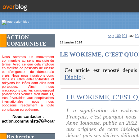
<<
<
100
101
10
ACTION
102
COMMUNISTE
19 janvier 2024
LE WOKISME, C’EST QUOI
Nous sommes un mouvement
communiste au sens marxiste du
terme. Avec ce que cela implique
en matière de positions de classe
Cet article est reposté depui
et d'exigences de démocratie
vraie. Nous nous inscrivons donc
Diablo]
.
dans les luttes anti-capitalistes et
relayons les idées dont elles sont
porteuses. Ainsi, nous
n'acceptons pas les combinaisont
politiciennes venues d'en-haut. Et,
LE WOKISME, C’EST Q
très favorables aux coopérations
internationales, nous nous
opposons résolument à toute
L a signification du wokism
constitution européenne.
Français, c’est pourquoi nous
Nous contacter :
action.communiste76@orange.fr>
Anne Toulouse, publié en 2022 
aux origines de cette idéolog
départ puis ses dérives délirant
Rechercher