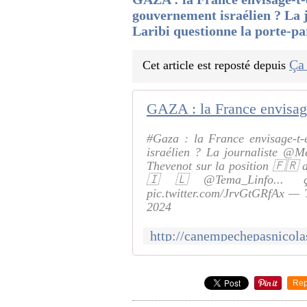
gouvernement israélien ? La
Laribi questionne la porte-
Ça
Cet article est reposté depuis
#Gaza : la France envisage-t-
israélien ? La journaliste @Me
Thevenot sur la position 🇫🇷 a
🇮🇱@Tema_Linfo... 
pic.twitter.com/JrvGtGRfAx — 
2024
Rep