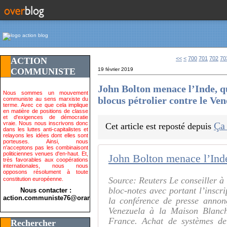
<<
<
700
701
702
70
ACTION
COMMUNISTE
19 février 2019
John Bolton menace l’Inde, q
Nous sommes un mouvement
blocus pétrolier contre le Ve
communiste au sens marxiste du
terme. Avec ce que cela implique
en matière de positions de classe
et d'exigences de démocratie
vraie. Nous nous inscrivons donc
Ça
Cet article est reposté depuis
dans les luttes anti-capitalistes et
relayons les idées dont elles sont
porteuses. Ainsi, nous
n'acceptons pas les combinaisont
politiciennes venues d'en-haut. Et,
très favorables aux coopérations
internationales, nous nous
opposons résolument à toute
Source: Reuters Le conseiller à 
constitution européenne.
bloc-notes avec portant l’inscr
Nous contacter :
action.communiste76@orange.fr>
la conférence de presse annon
Venezuela à la Maison Blanc
France. Achat de systèmes de 
Rechercher