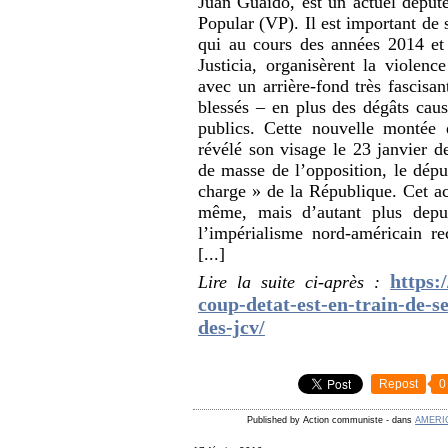
Juan Guaidó, est un actuel déput
Popular (VP). Il est important de 
qui au cours des années 2014 et
Justicia, organisèrent la violenc
avec un arrière-fond très fascisa
blessés – en plus des dégâts causé
publics. Cette nouvelle montée 
révélé son visage le 23 janvier d
de masse de l’opposition, le dép
charge » de la République. Cet ac
même, mais d’autant plus depu
l’impérialisme nord-américain r
[...]
https:
Lire la suite ci-après :
coup-detat-est-en-train-de-se
des-jcv/
Repost
0
Published by Action communiste
-
dans
AMERI