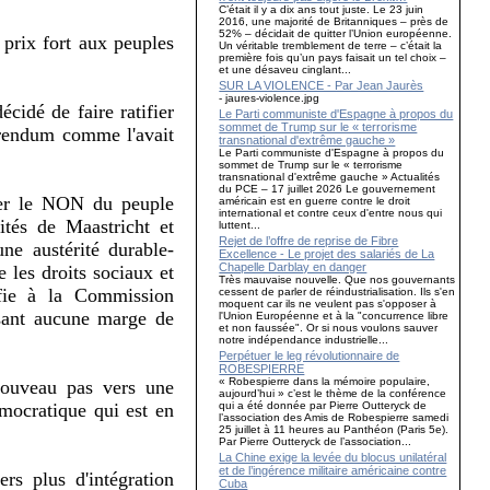
C’était il y a dix ans tout juste. Le 23 juin
2016, une majorité de Britanniques – près de
52% – décidait de quitter l’Union européenne.
 prix fort aux peuples
Un véritable tremblement de terre – c’était la
première fois qu’un pays faisait un tel choix –
et une désaveu cinglant...
SUR LA VIOLENCE - Par Jean Jaurès
- jaures-violence.jpg
cidé de faire ratifier
Le Parti communiste d'Espagne à propos du
sommet de Trump sur le « terrorisme
férendum comme l'avait
transnational d'extrême gauche »
Le Parti communiste d'Espagne à propos du
sommet de Trump sur le « terrorisme
transnational d'extrême gauche » Actualités
du PCE – 17 juillet 2026 Le gouvernement
cter le NON du peuple
américain est en guerre contre le droit
international et contre ceux d'entre nous qui
tés de Maastricht et
luttent...
Rejet de l’offre de reprise de Fibre
ne austérité durable-
Excellence - Le projet des salariés de La
Chapelle Darblay en danger
 les droits sociaux et
Très mauvaise nouvelle. Que nos gouvernants
onfie à la Commission
cessent de parler de réindustrialisation. Ils s'en
moquent car ils ne veulent pas s'opposer à
ssant aucune marge de
l'Union Européenne et à la "concurrence libre
et non faussée". Or si nous voulons sauver
notre indépendance industrielle...
Perpétuer le leg révolutionnaire de
ROBESPIERRE
« Robespierre dans la mémoire populaire,
nouveau pas vers une
aujourd’hui » c’est le thème de la conférence
qui a été donnée par Pierre Outteryck de
émocratique qui est en
l’association des Amis de Robespierre samedi
25 juillet à 11 heures au Panthéon (Paris 5e).
Par Pierre Outteryck de l’association...
La Chine exige la levée du blocus unilatéral
et de l’ingérence militaire américaine contre
rs plus d'intégration
Cuba