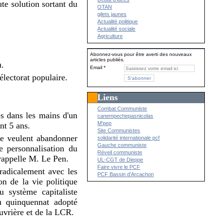
ute solution sortant du
OTAN
gilets jaunes
Actualité politique
Actualité sociale
Agriculture
Abonnez-vous pour être averti des nouveaux
articles publiés.
u.
Email
lectorat populaire.
Liens
Combat Communiste
és dans les mains d'un
canempechepasnicolas
M'pep
nt 5 ans.
Site Communistes
ne veulent abandonner
solidarité internationale pcf
Gauche communiste
e personnalisation du
Réveil communiste
rappelle M. Le Pen.
UL-CGT de Dieppe
Faire vivre le PCF
radicalement avec les
PCF Bassin d'Arcachon
on de la vie politique
 système capitaliste
u quinquennat adopté
Ouvrière et de la LCR.