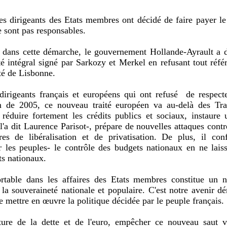
s dirigeants des Etats membres ont décidé de faire payer le
e sont pas responsables.
e dans cette démarche, le gouvernement Hollande-Ayrault a dé
té intégral signé par Sarkozy et Merkel en refusant tout ré
ité de Lisbonne.
 dirigeants français et européens qui ont refusé de respe
 de 2005, ce nouveau traité européen va au-delà des Trai
réduire fortement les crédits publics et sociaux, instaure u
 dit Laurence Parisot-, prépare de nouvelles attaques contre
ures de libéralisation et de privatisation. De plus, il c
 les peuples- le contrôle des budgets nationaux en ne lai
s nationaux.
ortable dans les affaires des Etats membres constitue un 
la souveraineté nationale et populaire. C'est notre avenir d
de mettre en œuvre la politique décidée par le peuple français.
ature de la dette et de l'euro, empêcher ce nouveau saut ve