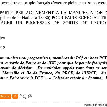
t permettre au peuple français d'exercer pleinement sa souvera
PARTICIPER ACTIVEMENT A LA MANIFESTATION 
place de la Nation à 13h30) POUR FAIRE ECHEC AU 
AGER UN PROCESSUS DE SORTIE DE L'EURO
lex
012
mmunistes ou progressistes, membres du PCf ou hors PCF, 
t la sortie de l’euro et de l’UE pour que le peuple françai
ouvoir de décision. De multiples appels vont dans ce s
s Marseille et Ile de France, du PRCF, de l’URCF, du
u « Faire vivre le PCF », « Colère et espoir » ( Somme), 
Repost
0
Published by Action 