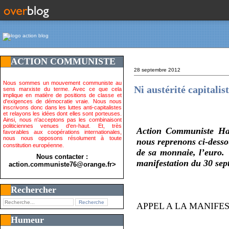
ACTION COMMUNISTE
28 septembre 2012
Nous sommes un mouvement communiste au
Ni austérité capitalis
sens marxiste du terme. Avec ce que cela
implique en matière de positions de classe et
d'exigences de démocratie vraie. Nous nous
inscrivons donc dans les luttes anti-capitalistes
et relayons les idées dont elles sont porteuses.
Ainsi, nous n'acceptons pas les combinaisont
politiciennes venues d'en-haut. Et, très
Action Communiste Hau
favorables aux coopérations internationales,
nous nous opposons résolument à toute
nous reprenons ci-desso
constitution européenne.
de sa monnaie, l’euro.
Nous contacter :
manifestation du 30 sept
action.communiste76@orange.fr>
Rechercher
APPEL A LA MANIFE
Humeur