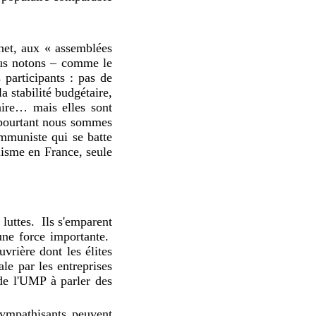
rnet, aux « assemblées
s notons – comme le
participants : pas de
a stabilité budgétaire,
aire… mais elles sont
pourtant nous sommes
ommuniste qui se batte
lisme en France, seule
luttes.
Ils s'emparent
une force importante.
uvrière dont les élites
le par les entreprises
de l'UMP à parler des
ympathisants peuvent