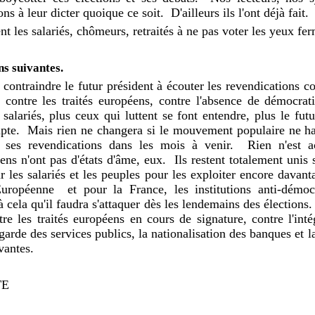
ns à leur dicter quoique ce soit.
D'ailleurs ils l'ont déjà fait.
 les salariés, chômeurs, retraités à ne pas voter les yeux fer
ns suivantes.
ontraindre le futur président à écouter les revendications con
 contre les traités européens, contre l'absence de démocrati
salariés, plus ceux qui luttent se font entendre, plus le futu
pte.
Mais rien ne changera si le mouvement populaire ne ha
e ses revendications dans les mois à venir.
Rien n'est ac
iens n'ont pas d'états d'âme, eux.
Ils restent totalement unis s
r les salariés et les peuples pour les exploiter encore davant
Européenne
et pour la France, les institutions anti-démo
 cela qu'il faudra s'attaquer dès les lendemains des élections.
tre les traités européens en cours de signature, contre l'int
arde des services publics, la nationalisation des banques et la
vantes.
TE