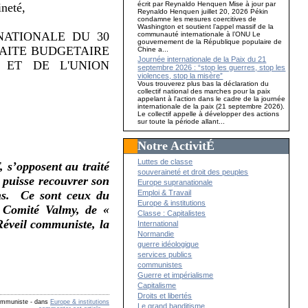
écrit par Reynaldo Henquen Mise à jour par
ineté,
Reynaldo Henquen juillet 20, 2026 Pékin
condamne les mesures coercitives de
Washington et soutient l’appel massif de la
NATIONALE DU 30
communauté internationale à l’ONU Le
gouvernement de la République populaire de
TRAITE BUDGETAIRE
Chine a...
Journée internationale de la Paix du 21
 ET DE L'UNION
septembre 2026 : “stop les guerres, stop les
violences, stop la misère”
Vous trouverez plus bas la déclaration du
collectif national des marches pour la paix
appelant à l'action dans le cadre de la journée
internationale de la paix (21 septembre 2026).
Le collectif appelle à développer des actions
sur toute la période allant...
Notre ActivitÉ
Luttes de classe
s’opposent au traité
souveraineté et droit des peuples
s puisse recouvrer son
Europe supranationale
Emploi & Travail
ens. Ce sont ceux du
Europe & institutions
 Comité Valmy, de «
Classe : Capitalistes
Réveil communiste, la
International
Normandie
guerre idéologique
services publics
communistes
Guerre et impérialisme
Capitalisme
Droits et libertés
communiste
-
dans
Europe & institutions
Le grand banditisme