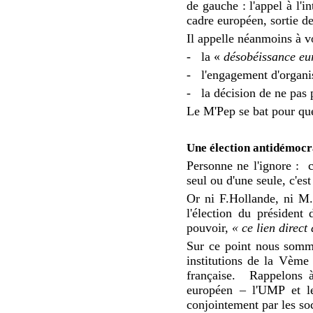
de gauche : l'appel à l'i
cadre européen, sortie de
Il appelle néanmoins à v
-
la «
désobéissance e
-
l'engagement d'organis
-
la décision de ne pas p
Le M'Pep se bat pour que
Une élection antidémocr
Personne ne l'ignore :
c
seul ou d'une seule, c'est
Or ni F.Hollande, ni M.
l'élection du président 
pouvoir,
« ce lien direct
Sur ce point nous somme
institutions de la Vème 
française.
Rappelons à 
européen – l'UMP et le
conjointement par les soc