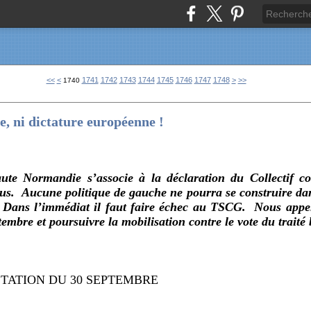
1700
1710
1720
1730
<<
<
1741
1742
1743
1744
1745
1746
1747
1748
>
>>
1740
te, ni dictature européenne !
te Normandie s’associe à la déclaration du Collectif c
us. Aucune politique de gauche ne pourra se construire dan
 Dans l’immédiat il faut faire échec au TSCG. Nous appelo
embre et poursuivre la mobilisation contre le vote du traité 
STATION DU 30 SEPTEMBRE