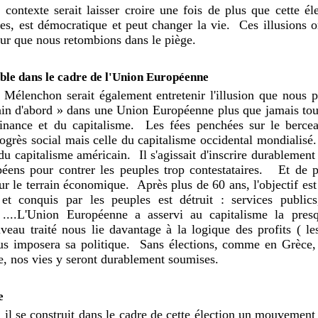
contexte serait laisser croire une fois de plus que cette éle
es, est démocratique et peut changer la vie.
Ces illusions o
r que nous retombions dans le piège.
ble dans le cadre de l'Union Européenne
 Mélenchon serait également entretenir l'illusion que nous p
main d'abord » dans une Union Européenne plus que jamais tou
finance et du capitalisme.
Les fées penchées sur le bercea
rogrès social mais celle du capitalisme occidental mondialisé.
 du capitalisme américain.
Il s'agissait d'inscrire durablement
éens pour contrer les peuples trop contestataires.
Et de po
r le terrain économique.
Après plus de 60 ans, l'objectif est
et conquis par les peuples est détruit : services publics,
 ....L'Union Européenne a asservi au capitalisme la presq
au traité nous lie davantage à la logique des profits ( le
s imposera sa politique.
Sans élections, comme en Grèce,
te, nos vies y seront durablement soumises.
e
 il se construit dans le cadre de cette élection un mouvemen