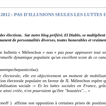
2012 : PAS D'ILLUSIONS SEULES LES LUTTES
des élections.
Sur notre blog préféré, El Diablo, se multiplient
manent de personnalités diverses, toutes honorables et vraime
 un bulletin « Mélenchon » non «
pas pour approuver tout s
ntuelle dynamique populaire qu'un excellent score de ce cand
anempechepasnicolas):
 électorale, elle est objectivement un moment de mobilisat
ion électorale populaire en faveur de JL Mélenchon espère qu
bilisation sociale :
« Et les luttes sociales en France, gr
ce ainsi créée, n'en pourraient qu'être "boustées"... »
onoff )
affirme son opposition à certaines prises de positio