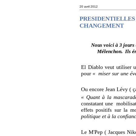
20 avril 2012
PRESIDENTIELLES 
CHANGEMENT
Nous voici à 3 jours 
Mélenchon.
Ils é
El Diablo veut utiliser
pour
« miser sur une éve
Ou encore Jean Lévy ( ç
« Q
uant à la mascarade
constatant une
mobilisat
effets positifs sur la mo
politique et à la confian
Le M'Pep ( Jacques Nik