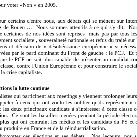
pour voter «Non » en 2005.
ur certains d'entre nous, aux débats qui se mènent sur Inte
ng de Rouen …
Nous sommes attentifs à ce qui s'y dit.
Nou
certaines de nos idées sont reprises mais pas par tous les 
ment socialiste , souveraineté nationale et refus du traité sur l
péens et décision de « désobéissance européenne » si nécess
uvées par le parti dominant du Front de gauche : le PCF.
Et 
 que le PCF ne soit plus capable de présenter un candidat c
 classe, contre l'Union Européenne et pour construire le socia
la crise capitaliste.
ctions la lutte continue
alistes qui participent aux meetings y viennent prolonger leurs 
ppeler à ceux qui ont voulu les oublier qu'ils représentent 
t les deux principaux candidats à s'intéresser à cette classe o
ion.
Ce sont les batailles menées pendant la période électora
us qui ont contraint les médias et les candidats du PS et 
du produire en France et de la réindustrialisation.
oycotter ces élections et ses débats.
Nos lecteurs, nos s