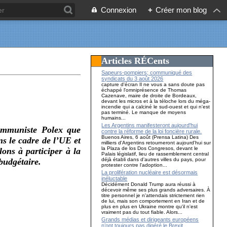
Connexion
+
Créer mon blog
Articles RÉCents
Sapeurs-pompiers; communiqué des
syndicats du 3 août 2026
capture d'écran Il ne vous a sans doute pas
échappé l'omniprésence de Thomas
Cazenave, maire de droite de Bordeaux,
devant les micros et à la téloche lors du méga-
incendie qui a calciné le sud-ouest et qui n'est
pas terminé. Le manque de moyens
humains...
Les Argentins manifesteront aujourd'hui
ommuniste Polex que
contre la réforme de la loi foncière rurale.
Buenos Aires, 6 août (Prensa Latina) Des
s le cadre de l’UE et
milliers d'Argentins retourneront aujourd'hui sur
la Plaza de los Dos Congresos, devant le
ns à participer à la
Palais législatif, lieu de rassemblement central
déjà établi dans d'autres villes du pays, pour
budgétaire.
protester contre l'adoption...
La prolifération nucléaire est désormais
inéluctable
Décidément Donald Trump aura réussi à
décevoir même ses plus grands adversaires. À
titre personnel je n'attendais strictement rien
de lui, mais son comportement en Iran et de
plus en plus en Ukraine montre qu'il n'est
vraiment pas du tout fiable. Alors...
Grands médias et dirigeants européens
n’ont toujours pas digéré le Brexit…