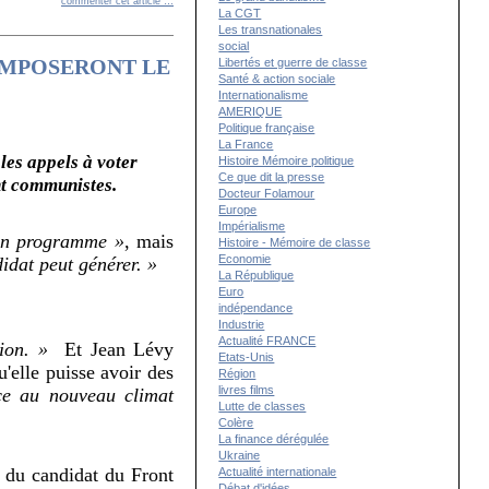
commenter cet article
…
La CGT
Les transnationales
social
 IMPOSERONT LE
Libertés et guerre de classe
Santé & action sociale
Internationalisme
AMERIQUE
Politique française
La France
 les appels à voter
Histoire Mémoire politique
Ce que dit la presse
nt communistes.
Docteur Folamour
Europe
Impérialisme
on programme »
, mais
Histoire - Mémoire de classe
Economie
idat peut générer. »
La République
Euro
indépendance
Industrie
Actualité FRANCE
ion. »
Et Jean Lévy
Etats-Unis
'elle puisse avoir des
Région
livres films
âce au nouveau climat
Lutte de classes
Colère
La finance dérégulée
Ukraine
n du candidat du Front
Actualité internationale
Débat d'idées