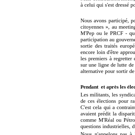
à celui qui s'est dressé 
Nous avons participé, po
citoyennes », au meeti
M'Pep ou le PRCF - que 
participation au gouverne
sortie des traités euro
encore loin d'être appro
les premiers à regretter
sur une ligne de lutte de
alternative pour sortir de 
Pendant
et après les éle
Les militants, les syndic
de ces élections pour ra
C'est cela qui a contrain
avaient prédit la disparit
comme M'Réal ou Pétropl
questions industrielles, 
Nous n'appelons pas à b