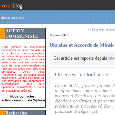
<< 16 janvier : où mani
ACTION
COMMUNISTE
15 janvier 2021
Ukraine et Accords de Minsk 
Nous sommes un mouvement
communiste au sens marxiste du
terme. Avec ce que cela implique
en matière de positions de classe
bx-
Cet article est reposté depuis
et d'exigences de démocratie
vraie. Nous nous inscrivons donc
dans les luttes anti-capitalistes et
relayons les idées dont elles sont
porteuses. Ainsi, nous
Où en est le Donbass ?
n'acceptons pas les combinaisont
politiciennes venues d'en-haut. Et,
très favorables aux coopérations
internationales, nous nous
Début 2021, j’avais promis d
opposons résolument à toute
autoproclamée, non reconnue. 
constitution européenne.
beaucoup d’articles. Les accord
Nous contacter :
action.communiste76@orange.fr>
élections générales et permett
présidents se succèdent à Kiev, 
promesse de régler cet
Rechercher