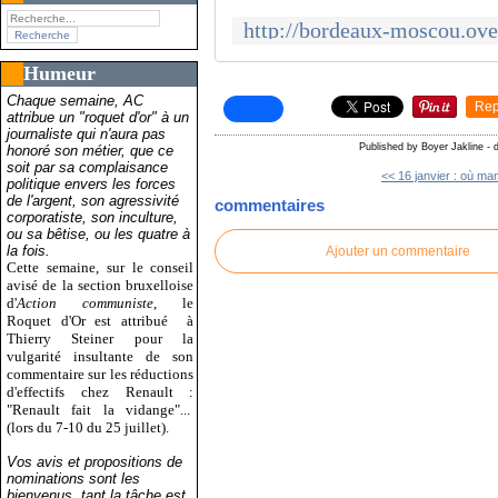
Humeur
Chaque semaine, AC
Rep
attribue un "roquet d'or" à un
journaliste qui n'aura pas
Published by Boyer Jakline
-
d
honoré son métier, que ce
soit par sa complaisance
<< 16 janvier : où mani
politique envers les forces
de l'argent, son agressivité
commentaires
corporatiste, son inculture,
ou sa bêtise, ou les quatre à
la fois.
Ajouter un commentaire
Cette semaine, sur le conseil
avisé de la section bruxelloise
d'
Action communiste
, le
Roquet d'Or est attribué
à
Thierry Steiner pour la
vulgarité insultante de son
commentaire sur les réductions
d'effectifs chez Renault :
"Renault fait la vidange"...
(lors du 7-10 du 25 juillet).
Vos avis et propositions de
nominations sont les
bienvenus, tant la tâche est