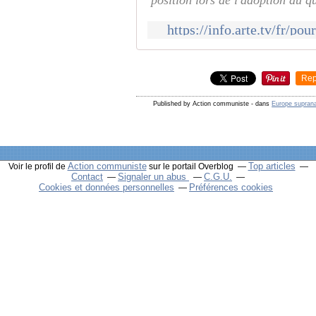
position lors de l'adoption du q
https://info.arte.tv/fr/pou
Rep
Published by Action communiste
-
dans
Europe suprana
Action communiste
Top articles
Voir le profil de
sur le portail Overblog
Contact
Signaler un abus
C.G.U.
Cookies et données personnelles
Préférences cookies