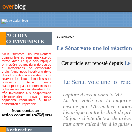
ACTION
13 avril 2024
COMMUNISTE
Le Sénat vote une loi réactio
Nous sommes un mouvement
communiste au sens marxiste du
terme. Avec ce que cela implique
Le
Cet article est reposté depuis
en matière de positions de classe
et d'exigences de démocratie
vraie. Nous nous inscrivons donc
dans les luttes anti-capitalistes et
relayons les idées dont elles sont
porteuses. Ainsi, nous
n'acceptons pas les combinaisont
politiciennes venues d'en-haut. Et,
très favorables aux coopérations
capture d'écran dans la VO
internationales, nous nous
La loi, votée par la majorité
opposons résolument à toute
constitution européenne.
ensuite par l'Assemblée nationa
Nous contacter :
historique contre le droit de gr
action.communiste76@orange.fr>
30 jours d'interdiction de grève
tout autre calendrier à la guis
Rechercher