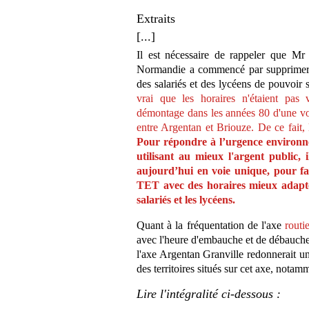
Extraits
[...]
Il est nécessaire de rappeler que Mr
Normandie a commencé par supprimer l
des salariés et des lycéens de pouvoir s
vrai que les horaires n'étaient pas
démontage dans les années 80 d'une v
entre Argentan et Briouze
.
D
e ce fait,
Pour
répondre
à l’urgence
environn
u
tilis
ant
au mieux l'argent public,
aujourd’hui
en voie unique,
pour
fa
TET avec des horaires
mieux adapt
salariés et les lycéens.
Quant à la fréquentation de l'axe
routi
avec l'heure d'embauche et de débauche
l'axe Argentan Granville redonnerait u
des territoires situés sur cet axe, not
Lire l'intégralité ci-dessous :