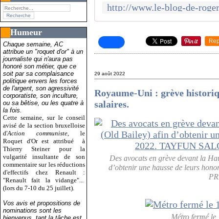
Humeur
Rep
Chaque semaine, AC
attribue un "roquet d'or" à un
journaliste qui n'aura pas
honoré son métier, que ce
soit par sa complaisance
29 août 2022
politique envers les forces
de l'argent, son agressivité
Royaume-Uni : grève historiqu
corporatiste, son inculture,
salaires.
ou sa bêtise, ou les quatre à
la fois.
Cette semaine, sur le conseil
avisé de la section bruxelloise
d'
Action communiste
, le
Roquet d'Or est attribué
à
Thierry Steiner pour la
vulgarité insultante de son
Des avocats en grève devant la Hau
commentaire sur les réductions
d’obtenir une hausse de leurs hon
d'effectifs chez Renault :
PR
"Renault fait la vidange"...
(lors du 7-10 du 25 juillet).
Vos avis et propositions de
nominations sont les
Métro fermé le 
bienvenus, tant la tâche est