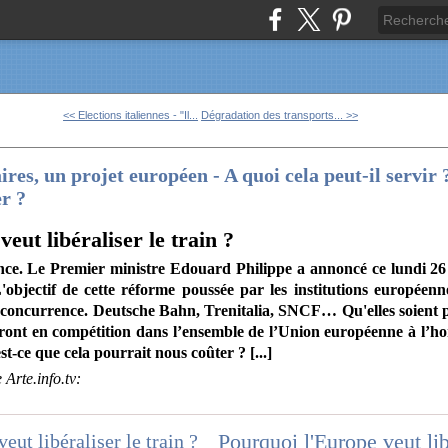
<< Elections italiennes - "Il...
Dégradation des transports... >>
ires, un projet européen - A quoi cela peut-il servir
er ?
eut libéraliser le train ?
nce. Le Premier ministre Edouard Philippe a annoncé ce lundi 26 f
objectif de cette réforme poussée par les institutions européenne
 concurrence. Deutsche Bahn, Trenitalia, SNCF… Qu'elles soient p
eront en compétition dans l’ensemble de l’Union européenne à l’ho
est-ce que cela pourrait nous coûter ? [...]
 Arte.info.tv: