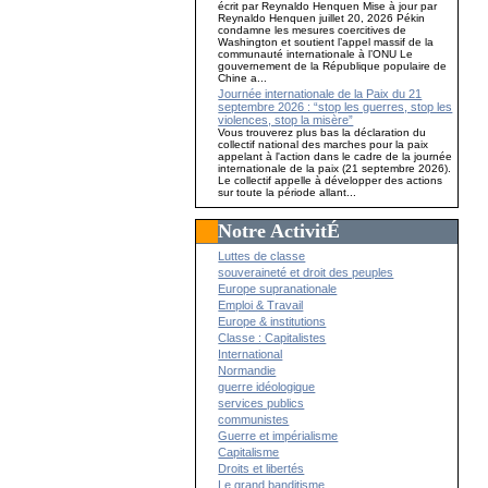
écrit par Reynaldo Henquen Mise à jour par
Reynaldo Henquen juillet 20, 2026 Pékin
condamne les mesures coercitives de
Washington et soutient l’appel massif de la
communauté internationale à l’ONU Le
gouvernement de la République populaire de
Chine a...
Journée internationale de la Paix du 21
septembre 2026 : “stop les guerres, stop les
violences, stop la misère”
Vous trouverez plus bas la déclaration du
collectif national des marches pour la paix
appelant à l'action dans le cadre de la journée
internationale de la paix (21 septembre 2026).
Le collectif appelle à développer des actions
sur toute la période allant...
Notre ActivitÉ
Luttes de classe
souveraineté et droit des peuples
Europe supranationale
Emploi & Travail
Europe & institutions
Classe : Capitalistes
International
Normandie
guerre idéologique
services publics
communistes
Guerre et impérialisme
Capitalisme
Droits et libertés
Le grand banditisme