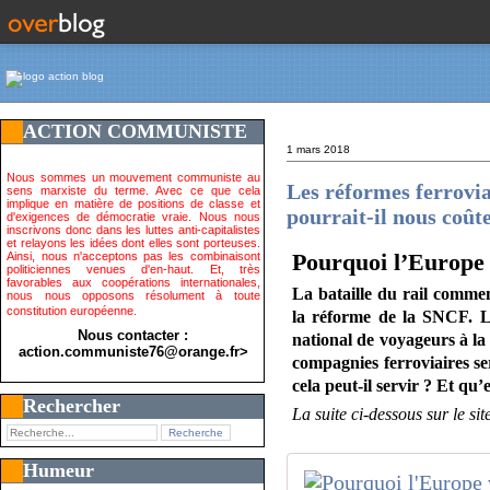
ACTION COMMUNISTE
1 mars 2018
Nous sommes un mouvement communiste au
Les réformes ferrovia
sens marxiste du terme. Avec ce que cela
implique en matière de positions de classe et
pourrait-il nous coût
d'exigences de démocratie vraie. Nous nous
inscrivons donc dans les luttes anti-capitalistes
et relayons les idées dont elles sont porteuses.
Pourquoi l’Europe v
Ainsi, nous n'acceptons pas les combinaisont
politiciennes venues d'en-haut. Et, très
favorables aux coopérations internationales,
La bataille du rail comme
nous nous opposons résolument à toute
constitution européenne.
la réforme de la SNCF. L'
Nous contacter :
national de voyageurs à la
action.communiste76@orange.fr>
compagnies ferroviaires s
cela peut-il servir ? Et qu’
Rechercher
La suite ci-dessous sur le site
Humeur