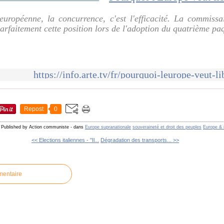
ropéenne, la concurrence, c'est l'efficacité. La commissa
arfaitement cette position lors de l'adoption du quatrième paqu
https://info.arte.tv/fr/pourquoi-leurope-veut-li
Repost
0
Published by Action communiste
-
dans
Europe supranationale
souveraineté et droit des peuples
Europe & i
<< Elections italiennes - "Il...
Dégradation des transports... >>
mentaire