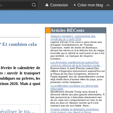
Connexion
+
Créer mon blog
Articles RÉCents
Sapeurs-pompiers; communiqué des
syndicats du 3 août 2026
capture d'écran Il ne vous a sans doute pas
 ? Et combien cela
échappé l'omniprésence de Thomas
Cazenave, maire de droite de Bordeaux,
devant les micros et à la téloche lors du méga-
incendie qui a calciné le sud-ouest et qui n'est
pas terminé. Le manque de moyens
humains...
Les Argentins manifesteront aujourd'hui
contre la réforme de la loi foncière rurale.
évrier le calendrier de
Buenos Aires, 6 août (Prensa Latina) Des
milliers d'Argentins retourneront aujourd'hui sur
s : ouvrir le transport
la Plaza de los Dos Congresos, devant le
Palais législatif, lieu de rassemblement central
ubliques ou privées, les
déjà établi dans d'autres villes du pays, pour
protester contre l'adoption...
rizon 2020. Mais à quoi
La prolifération nucléaire est désormais
inéluctable
Décidément Donald Trump aura réussi à
décevoir même ses plus grands adversaires. À
titre personnel je n'attendais strictement rien
de lui, mais son comportement en Iran et de
plus en plus en Ukraine montre qu'il n'est
vraiment pas du tout fiable. Alors...
Grands médias et dirigeants européens
Pourquoi l'Europe veut libéraliser le train ?
n’ont toujours pas digéré le Brexit…