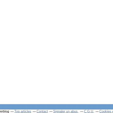
Top articles
Contact
Signaler un abus
C.G.U.
Cookies 
verblog