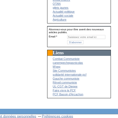
OTAN
gilets jaunes
Actualité politique
Actualité sociale
Agriculture
Abonnez-vous pour être averti des nouveaux
articles publiés.
Email
Liens
Combat Communiste
canempechepasnicolas
M'pep
Site Communistes
solidarité internationale pcf
Gauche communiste
Réveil communiste
UL-CGT de Dieppe
Faire vivre le PCF
PCF Bassin d'Arcachon
et données personnelles
Préférences cookies