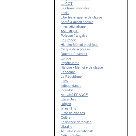
La CGT
Les transnationales
social
Libertés et guerre de classe
Santé & action sociale
Internationalisme
AMERIQUE
Politique française
La France
Histoire Mémoire politique
Ce que dit la presse
Docteur Folamour
Europe
Impérialisme
Histoire - Mémoire de classe
Economie
La République
Euro
indépendance
Industrie
Actualité FRANCE
Etats-Unis
Région
livres films
Lutte de classes
Colère
La finance dérégulée
Ukraine
Actualité internationale
Débat d'idées