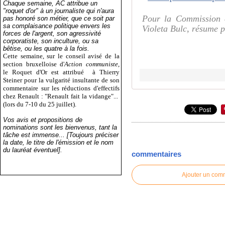
Chaque semaine, AC attribue un
"roquet d'or" à un journaliste qui n'aura
Pour la Commission eu
pas honoré son métier, que ce soit par
sa complaisance politique envers les
Violeta Bulc, résume p
forces de l'argent, son agressivité
corporatiste, son inculture, ou sa
bêtise, ou les quatre à la fois.
Cette semaine, sur le conseil avisé de la
section bruxelloise d'
Action communiste
,
le Roquet d'Or est attribué
à Thierry
Steiner pour la vulgarité insultante de son
commentaire sur les réductions d'effectifs
chez Renault : "Renault fait la vidange"...
(lors du 7-10 du 25 juillet).
Vos avis et propositions de
nominations sont les bienvenus, tant la
tâche est immense... [Toujours préciser
la date, le titre de l'émission et le nom
du lauréat éventuel].
commentaires
Ajouter un com