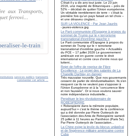
C’était il y a dix ans tout juste. Le 23 juin
2016, une majorité de Britanniques – près de
52% – décidait de quitter l’Union européenne.
ire aux Transports,
Un véritable tremblement de terre – c’était la
première fois qu’un pays faisait un tel choix –
et ferrovi...
et une désaveu cinglant...
SUR LA VIOLENCE - Par Jean Jaurès
- jaures-violence.jpg
Le Parti communiste d'Espagne à propos du
sommet de Trump sur le « terrorisme
transnational d'extrême gauche »
Le Parti communiste d'Espagne à propos du
beraliser-le-train
sommet de Trump sur le « terrorisme
transnational d'extrême gauche » Actualités
du PCE – 17 juillet 2026 Le gouvernement
américain est en guerre contre le droit
international et contre ceux d'entre nous qui
luttent...
Rejet de l’offre de reprise de Fibre
Excellence - Le projet des salariés de La
Chapelle Darblay en danger
nstitutions
services publics
transports
Très mauvaise nouvelle. Que nos gouvernants
commenter cet article
…
cessent de parler de réindustrialisation. Ils s'en
moquent car ils ne veulent pas s'opposer à
l'Union Européenne et à la "concurrence libre
et non faussée". Or si nous voulons sauver
notre indépendance industrielle...
Perpétuer le leg révolutionnaire de
ROBESPIERRE
« Robespierre dans la mémoire populaire,
aujourd’hui » c’est le thème de la conférence
qui a été donnée par Pierre Outteryck de
l’association des Amis de Robespierre samedi
25 juillet à 11 heures au Panthéon (Paris 5e).
Par Pierre Outteryck de l’association...
La Chine exige la levée du blocus unilatéral
et de l’ingérence militaire américaine contre
Cuba