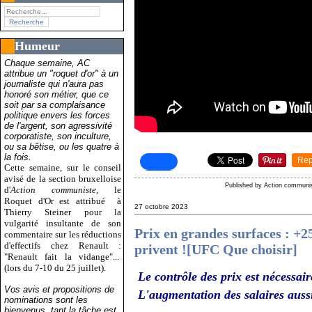
Humeur
Chaque semaine, AC
attribue un "roquet d'or" à un
journaliste qui n'aura pas
honoré son métier, que ce
soit par sa complaisance
politique envers les forces
de l'argent, son agressivité
corporatiste, son inculture,
ou sa bêtise, ou les quatre à
la fois.
Rep
Cette semaine, sur le conseil
avisé de la section bruxelloise
Published by Action communi
d'
Action communiste
, le
Roquet d'Or est attribué
à
27 octobre 2023
Thierry Steiner pour la
vulgarité insultante de son
Prix en grandes surfaces : +2
commentaire sur les réductions
d'effectifs chez Renault :
privent ![UFC Que choisir]
"Renault fait la vidange"...
(lors du 7-10 du 25 juillet).
Le contrôle des prix est nécessair
Vos avis et propositions de
L'augmentation des salaires aussi
nominations sont les
bienvenus, tant la tâche est