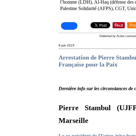
l’homme (LDH), Al-Haq (défense des dr
Palestine Solidarité (AFPS), CGT, Unio
Rep
Published by Action commun
9 juin 2015
Arrestation de Pierre Stambul
Française pour la Paix
Dernière info sur les circonstances de c
Pierre Stambul (UJF
Marseille
Le co-président de l'Union juive franç