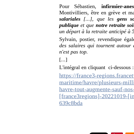
Pour Sébastien,
infirmier-ane
Montivilliers, être en grève et ma
salariales
[...], que les
gens s
publique
et que
notre retraite so
un départ à la retraite anticipé à 
Sylvain, postier, revendique éga
des salaires qui tournent autou
n'est pas top.
[...]
L'intégral en cliquant ci-dessous :
https://france3-regions.france
maritime/havre/plusieurs-mill
havre-tout-augmente-sauf-nos
[france3regions]-20221019-[
639c8bda