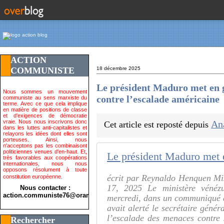
ACTION
COMMUNISTE
18 décembre 2025
Le président Maduro met en g
Nous sommes un mouvement
contre l’escalade américaine
communiste au sens marxiste du
terme. Avec ce que cela implique
en matière de positions de classe
et d'exigences de démocratie
vraie. Nous nous inscrivons donc
An
Cet article est reposté depuis
dans les luttes anti-capitalistes et
relayons les idées dont elles sont
porteuses. Ainsi, nous
n'acceptons pas les combinaisont
politiciennes venues d'en-haut. Et,
très favorables aux coopérations
internationales, nous nous
opposons résolument à toute
écrit par Reynaldo Henquen Mi
constitution européenne.
17, 2025 Le ministère vénézu
Nous contacter :
action.communiste76@orange.fr>
mercredi, dans un communiqué d
avait alerté le secrétaire géné
l’escalade des menaces contre
Rechercher