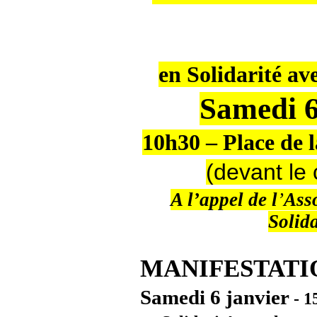
en Solidarité ave
Samedi 6
10h30 – Place de
(devant le
A l’appel de l
’
Ass
Solida
MANIFESTATI
Samedi 6 janvier
- 1