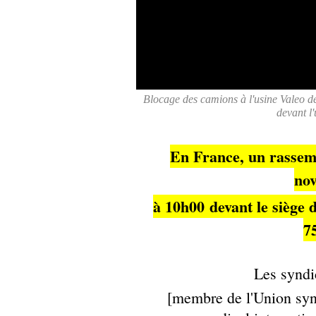
Blocage des camions à l'usine Valeo d
devant l
En France, un rassem
no
à 10h00
devant le siège 
7
Les syndi
[membre de l'Union sy