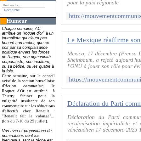
pour la paix régionale
Humeur
Chaque semaine, AC
attribue un "roquet d'or" à un
journaliste qui n'aura pas
honoré son métier, que ce
soit par sa complaisance
politique envers les forces
Mexico, 17 décembre (Prensa L
de l'argent, son agressivité
Sheinbaum, a rejeté aujourd'hui
corporatiste, son inculture,
l'ONU à jouer son rôle pour évit
ou sa bêtise, ou les quatre à
la fois.
Cette semaine, sur le conseil
avisé de la section bruxelloise
d'
Action communiste
, le
Roquet d'Or est attribué
à
Thierry Steiner pour la
vulgarité insultante de son
commentaire sur les réductions
d'effectifs chez Renault :
"Renault fait la vidange"...
Déclaration du Parti communi
(lors du 7-10 du 25 juillet).
recolonisation impérialiste e
vénézuélien 17 décembre 2025 T
Vos avis et propositions de
nominations sont les
bienvenus, tant la tâche est