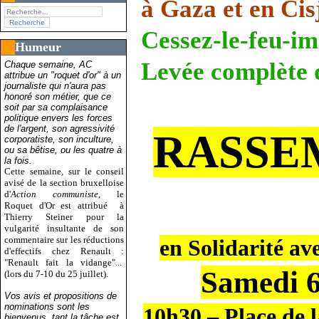
à Gaza et en Cis
Cessez-le-feu-im
Humeur
Levée complète 
Chaque semaine, AC
attribue un "roquet d'or" à un
journaliste qui n'aura pas
honoré son métier, que ce
soit par sa complaisance
politique envers les forces
de l'argent, son agressivité
RASSE
corporatiste, son inculture,
ou sa bêtise, ou les quatre à
la fois.
Cette semaine, sur le conseil
avisé de la section bruxelloise
d'
Action communiste
, le
Roquet d'Or est attribué
à
Thierry Steiner pour la
vulgarité insultante de son
commentaire sur les réductions
en Solidarité ave
d'effectifs chez Renault :
"Renault fait la vidange"...
Samedi 6
(lors du 7-10 du 25 juillet).
Vos avis et propositions de
nominations sont les
10h30 – Place de
bienvenus, tant la tâche est