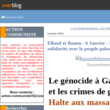
<< Le grand gendarme - Les Etats
ACTION
COMMUNISTE
5 janvier 2024
Elbeuf et Rouen - 6 Janvier 
Nous sommes un mouvement
solidarité avec le peuple pale
communiste au sens marxiste du
terme. Avec ce que cela implique
en matière de positions de classe
et d'exigences de démocratie
vraie. Nous nous inscrivons donc
dans les luttes anti-capitalistes et
Rassemblemen
relayons les idées dont elles sont
porteuses. Ainsi, nous
n'acceptons pas les combinaisont
politiciennes venues d'en-haut. Et,
très favorables aux coopérations
Le génocide à G
internationales, nous nous
opposons résolument à toute
constitution européenne.
et les crimes de
Nous contacter :
action.communiste76@orange.fr>
Halte aux massa
Rechercher