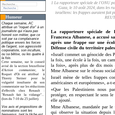
1 La rapporteure spéciale de l’ONU pou
Gaza, le 10 août 2024, dans les rui
israéliens: les frappes auraient fait p
Humeur
REUTE
Chaque semaine, AC
attribue un "roquet d'or" à un
journaliste qui n'aura pas
La rapporteure spéciale de l
honoré son métier, que ce
Francesca Albanese, a accusé sa
soit par sa complaisance
après une frappe sur une écol
politique envers les forces
de l'argent, son agressivité
Défense civile du territoire pales
corporatiste, son inculture,
«Israël commet un génocide des Pal
ou sa bêtise, ou les quatre à
la fois.
la fois, une école à la fois, un ca
Cette semaine, sur le conseil
la fois», après plus de dix mois
avisé de la section bruxelloise
d'
Action communiste
, le
Mme Albanese sur le réseau socia
Roquet d'Or est attribué
à
Israël mène de telles frappes con
Thierry Steiner pour la
américaines et européennes», a-t-e
vulgarité insultante de son
commentaire sur les réductions
«Que les Palestiniens nous par
d'effectifs chez Renault :
protéger, en respectant le sens le
"Renault fait la vidange"...
(lors du 7-10 du 25 juillet).
elle ajouté.
Mme Albanese, mandatée par le 
Vos avis et propositions de
nominations sont les
qui observe la situation depuis 
bienvenus, tant la tâche est