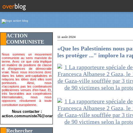
ACTION
11 août 2024
COMMUNISTE
«Que les Palestiniens nous pa
les protéger ..." implore la 
Nous sommes un mouvement
communiste au sens marxiste du
terme. Avec ce que cela implique
en matière de positions de classe
et d'exigences de démocratie
vraie. Nous nous inscrivons donc
dans les luttes anti-capitalistes et
relayons les idées dont elles sont
porteuses. Ainsi, nous
n'acceptons pas les combinaisont
politiciennes venues d'en-haut. Et,
très favorables aux coopérations
internationales, nous nous
opposons résolument à toute
constitution européenne.
Nous contacter :
action.communiste76@orange.fr>
Rechercher