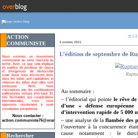
<<
<
1
ACTION
COMMUNISTE
3 octobre 2021
L’édition de septembre de Ru
Nous sommes un mouvement
communiste au sens marxiste du
terme. Avec ce que cela implique
en matière de positions de classe
et d'exigences de démocratie
Ruptu
vraie. Nous nous inscrivons donc
dans les luttes anti-capitalistes et
relayons les idées dont elles sont
porteuses. Ainsi, nous
n'acceptons pas les combinaisont
Au sommaire :
politiciennes venues d'en-haut. Et,
très favorables aux coopérations
– l’éditorial qui pointe
le rêve de
internationales, nous nous
opposons résolument à toute
d’une « défense européenne 
constitution européenne.
d’intervention rapide de 5 000 m
Nous contacter :
– une analyse de la
flambée des p
action.communiste76@orange.fr>
l’ouverture à la concurrence éta
cause notamment : le durcis
Rechercher