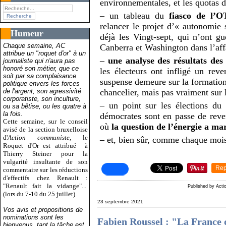
environnementales, et les quotas
– un tableau du
fiasco de l’
relancer le projet d’« autonomie 
Humeur
déjà les Vingt-sept, qui n’ont gu
Chaque semaine, AC
Canberra et Washington dans l’aff
attribue un "roquet d'or" à un
–
une analyse des résultats de
journaliste qui n'aura pas
honoré son métier, que ce
les électeurs ont infligé un reve
soit par sa complaisance
suspense demeure sur la formation
politique envers les forces
de l'argent, son agressivité
chancelier, mais pas vraiment sur 
corporatiste, son inculture,
– un point sur les élections d
ou sa bêtise, ou les quatre à
la fois.
démocrates sont en passe de reve
Cette semaine, sur le conseil
où
la question de l’énergie a m
avisé de la section bruxelloise
d'
Action communiste
, le
– et, bien sûr, comme chaque mois
Roquet d'Or est attribué
à
Thierry Steiner pour la
vulgarité insultante de son
Rep
commentaire sur les réductions
d'effectifs chez Renault :
"Renault fait la vidange"...
Published by Act
(lors du 7-10 du 25 juillet).
23 septembre 2021
Vos avis et propositions de
nominations sont les
Fabien Roussel : "La France
bienvenus, tant la tâche est