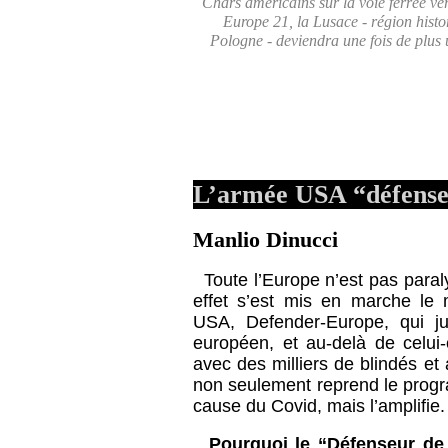
Chars américains sur la voie ferrée v
Europe 21, la Lusace - région histor
Pologne - deviendra une fois de plus
L’armée USA “défenseu
Manlio Dinucci
Toute l’Europe n’est pas paral
effet s’est mis en marche le
USA, Defender-Europe, qui jusq
européen, et au-delà de celui-c
avec des milliers de blindés e
non seulement reprend le prog
cause du Covid, mais l’amplifie.
Pourquoi le “Défenseur de l’