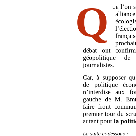
Q
ue
l’on s
alliance
écolog
l’élect
franç
prochai
débat ont confirm
géopolitique de
journalistes.
Car, à supposer qu
de politique écon
n’interdise aux fo
gauche de M. Em
faire front commun
premier tour du scru
autant pour
la polit
La suite ci-dessous :