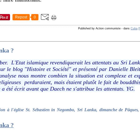
Repost
0
Published by Action communiste
-
dans
Cuba
P
nka ?
ber. L'Etat islamique revendiquerait les attentats au Sri La
sur le blog "Histoire et Société" et présenté par Danielle Ble
 analyse nous montre combien la situation est complexe et e
eligieuses perduraient, mais étaient plutôt le fait de bouddhi
a été écrit avant que Daech ne s'attribue les attentats. YG.
on à l'église St. Sébastien in Negombo, Sri Lanka, dimanche de Pâques, l
nka ?