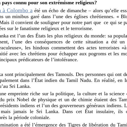
 pays connu pour son extrémisme religieux?
n à Colombo a
été un écho de dimanche – alors qu’elle ess
s un minibus garé dans l’une des églises chrétiennes. « Bl
ais il convient de souligner pour notre part que ce qui se p
ées sur le fanatisme religieux et le terrorisme.
anka est l’un des États les plus religieux du monde: sa popula
ent, l’une des conséquences de cette situation a été un
iraculeuse», les hindous commettent des actes terroristes «
itié avec les chrétiens pour échapper aux pogroms et les mo
ncipaux prédicateurs de l’intolérance.
 sont principalement des Tamouls. Des personnes qui ont déj
ipalement dans l’État indien du Tamil Nadu. En réalité, en I
u’au Sri Lanka.
ne empreinte riche sur la politique, la culture et la science
 du prix Nobel de physique et un de chimie étaient des Ta
 présidents indiens et l’un des gouverneurs généraux indiens. 
mais jamais le Sri Lanka. Dans cet État insulaire, ils o
rès la période coloniale.
rimination a été l’émergence des Tigres de libération du Ta