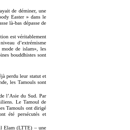
ayait de déminer, une
oody Easter » dans le
asse là-bas dépasse de
tion est véritablement
 niveau d’extrémisme
à mode de islam», les
ines bouddhistes sont
à perdu leur statut et
nde, les Tamouls sont
 de l’Asie du Sud. Par
miliens. Le Tamoul de
Les Tamouls ont dirigé
nt été persécutés et
mil Elam (LTTE) – une