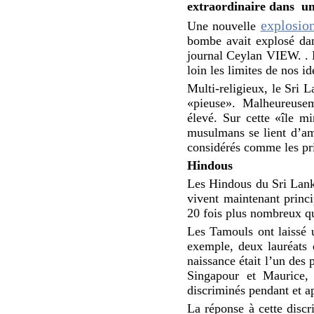
extraordinaire dans un
explosio
Une nouvelle
bombe avait explosé dan
journal Ceylan VIEW. . M
loin les limites de nos id
Multi-religieux, le Sri L
«pieuse». Malheureusem
élevé. Sur cette «île m
musulmans se lient d’am
considérés comme les pri
Hindous
Les Hindous du Sri Lanka
vivent maintenant princ
20 fois plus nombreux q
Les Tamouls ont laissé u
exemple, deux lauréats
naissance était l’un des
Singapour et Maurice, 
discriminés pendant et ap
La réponse à cette disc