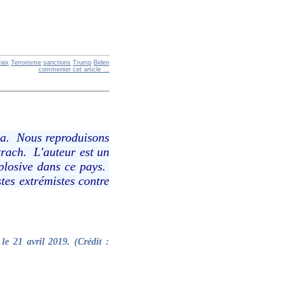
aix
Terrorisme
sanctions
Trump
Biden
commenter cet article
…
nka. Nous reproduisons
itrach. L'auteur est un
xplosive dans ce pays.
stes extrémistes contre
e 21 avril 2019. (Crédit :