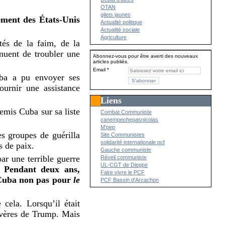
OTAN
gilets jaunes
ement des États-Unis
Actualité politique
Actualité sociale
Agriculture
tés de la faim, de la
inuent de troubler une
Abonnez-vous pour être averti des nouveaux
articles publiés.
Email
uba a pu envoyer ses
ournir une assistance
Liens
emis Cuba sur sa liste
Combat Communiste
canempechepasnicolas
M'pep
es groupes de guérilla
Site Communistes
solidarité internationale pcf
s de paix.
Gauche communiste
ar une terrible guerre
Réveil communiste
UL-CGT de Dieppe
.
Pendant deux ans,
Faire vivre le PCF
t Cuba non pas pour
le
PCF Bassin d'Arcachon
cela. Lorsqu’il était
sévères de Trump. Mais