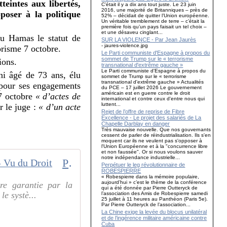
eintes aux libertés,
C’était il y a dix ans tout juste. Le 23 juin
2016, une majorité de Britanniques – près de
poser à la politique
52% – décidait de quitter l’Union européenne.
Un véritable tremblement de terre – c’était la
première fois qu’un pays faisait un tel choix –
et une désaveu cinglant...
 au Hamas le statut de
SUR LA VIOLENCE - Par Jean Jaurès
- jaures-violence.jpg
rorisme 7 octobre.
Le Parti communiste d'Espagne à propos du
sommet de Trump sur le « terrorisme
ions.
transnational d'extrême gauche »
Le Parti communiste d'Espagne à propos du
ni âgé de 73 ans, élu
sommet de Trump sur le « terrorisme
transnational d'extrême gauche » Actualités
 pour ses engagements
du PCE – 17 juillet 2026 Le gouvernement
américain est en guerre contre le droit
 7 octobre
« d’actes de
international et contre ceux d'entre nous qui
luttent...
r le juge :
« d’un acte
Rejet de l’offre de reprise de Fibre
Excellence - Le projet des salariés de La
Chapelle Darblay en danger
Très mauvaise nouvelle. Que nos gouvernants
cessent de parler de réindustrialisation. Ils s'en
moquent car ils ne veulent pas s'opposer à
l'Union Européenne et à la "concurrence libre
et non faussée". Or si nous voulons sauver
notre indépendance industrielle...
Proche-Orient : la vérité est autorisée en Israël, mais interdite en France. - Vu du Droit
Perpétuer le leg révolutionnaire de
ROBESPIERRE
« Robespierre dans la mémoire populaire,
aujourd’hui » c’est le thème de la conférence
tre garantie par la
qui a été donnée par Pierre Outteryck de
le systè...
l’association des Amis de Robespierre samedi
25 juillet à 11 heures au Panthéon (Paris 5e).
Par Pierre Outteryck de l’association...
La Chine exige la levée du blocus unilatéral
et de l’ingérence militaire américaine contre
Cuba