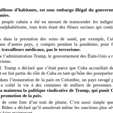
llions d’habitants, est sous embargo illégal du gouvern
nnies.
 peuple cubain a été en mesure de transcender les indigni
nalphabétisme, tous trois étant des fléaux sociaux qui cont
s dans la prestation des soins de santé, par exemple, C
dans d’autres pays, y compris pendant la pandémie, pour f
 travailleurs médicaux, pas le terrorisme.
de l’administration Trump, le gouvernement des États-Unis a r
orisme.
if. Trump a déclaré que c’était parce que Cuba accueillait d
t en fait partie du rôle de Cuba en tant qu’hôte des pourparler
dans l’instauration de la paix en Colombie, un pays ravagé p
 a coûté la vie à des centaines de milliers de personnes
 a maintenu la politique vindicative de Trump, qui puni
 promotion de la
paix
.
 de cette liste d’un trait de plume. C’est aussi simple que 
, Biden a déclaré qu’il annulerait même les sanctions plus 
 le faire maintenant.