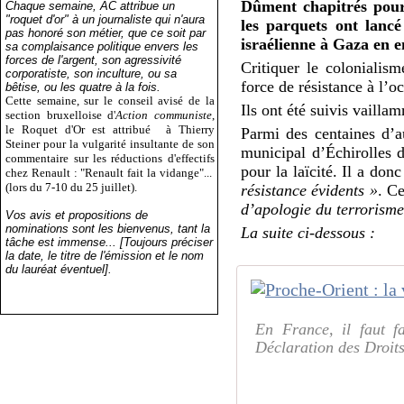
Dûment chapitrés pour 
Chaque semaine, AC attribue un
"roquet d'or" à un journaliste qui n'aura
les parquets ont lancé
pas honoré son métier, que ce soit par
israélienne à Gaza en e
sa complaisance politique envers les
forces de l'argent, son agressivité
Critiquer le colonialism
corporatiste, son inculture, ou sa
force de résistance à l’o
bêtise, ou les quatre à la fois.
Cette semaine, sur le conseil avisé de la
Ils ont été suivis vailla
section bruxelloise d'
Action communiste
,
le Roquet d'Or est attribué
à Thierry
Parmi des centaines d’
Steiner pour la vulgarité insultante de son
municipal d’Échirolles 
commentaire sur les réductions d'effectifs
pour la laïcité. Il a do
chez Renault : "Renault fait la vidange"...
(lors du 7-10 du 25 juillet).
résistance évidents »
. Ce
d’apologie du terrorism
Vos avis et propositions de
nominations sont les bienvenus, tant la
La suite ci-dessous :
tâche est immense... [Toujours préciser
la date, le titre de l'émission et le nom
du lauréat éventuel].
En France, il faut fa
Déclaration des Droits 