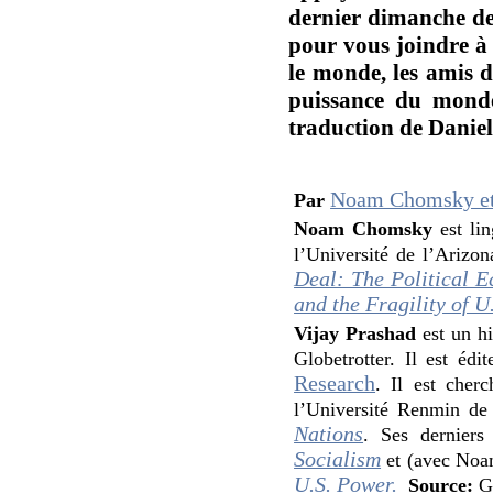
dernier dimanche de
pour vous joindre à
le monde, les amis d
puissance du monde
traduction de Daniell
Noam Chomsky et
Par
Noam Chomsky
est lin
l’Université de l’Arizon
Deal: The Political E
and the Fragility of U
Vijay Prashad
est un hi
Globetrotter. Il est édi
Research
. Il est cher
l’Université Renmin de 
Nations
. Ses derniers
Socialism
et (avec No
U.S. Power.
Source:
Gl