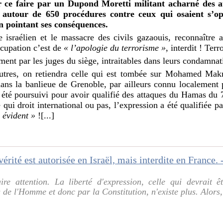
ce faire par un Dupond Moretti militant acharné des att
 autour de 650 procédures contre ceux qui osaient s’op
n pointant ses conséquences.
e israélien et le massacre des civils gazaouis, reconnaître
ccupation c’est de
« l’apologie du terrorisme »
, interdit ! Ter
mment par les juges du siège, intraitables dans leurs condamnat
autres, on retiendra celle qui est tombée sur Mohamed Mak
dans la banlieue de Grenoble, par ailleurs connu localement
nc été poursuivi pour avoir qualifié des attaques du Hamas du
 qui droit international ou pas, l’expression a été qualifiée pa
e évident »
![...]
ire attention. La liberté d'expression, celle qui devrait ê
de l'Homme et donc par la Constitution, n'existe plus. Alors, 