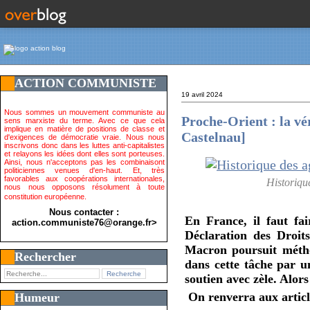
ACTION COMMUNISTE
19 avril 2024
Nous sommes un mouvement communiste au
Proche-Orient : la vér
sens marxiste du terme. Avec ce que cela
implique en matière de positions de classe et
Castelnau]
d'exigences de démocratie vraie. Nous nous
inscrivons donc dans les luttes anti-capitalistes
et relayons les idées dont elles sont porteuses.
Ainsi, nous n'acceptons pas les combinaisont
politiciennes venues d'en-haut. Et, très
favorables aux coopérations internationales,
Historique
nous nous opposons résolument à toute
constitution européenne.
Nous contacter :
En France, il faut fai
action.communiste76@orange.fr>
Déclaration des Droit
Macron poursuit méthod
Rechercher
dans cette tâche par un
soutien avec zèle. Alors
On renverra aux article
Humeur