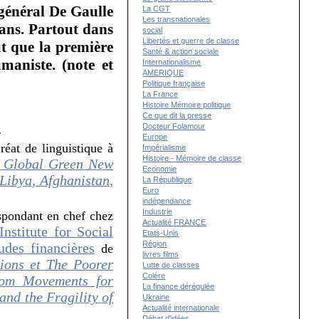
général De Gaulle
La CGT
Les transnationales
 ans. Partout dans
social
Libertés et guerre de classe
ut que la première
Santé & action sociale
maniste. (note et
Internationalisme
AMERIQUE
Politique française
La France
Histoire Mémoire politique
Ce que dit la presse
Docteur Folamour
.
Europe
uréat de linguistique à
Impérialisme
Histoire - Mémoire de classe
e Global Green New
Economie
Libya, Afghanistan,
La République
Euro
indépendance
Industrie
respondant en chef chez
Actualité FRANCE
Institute for Social
Etats-Unis
Région
udes financières
de
livres films
ions et The Poorer
Lutte de classes
Colère
rom Movements for
La finance dérégulée
and the Fragility of
Ukraine
Actualité internationale
Débat d'idées