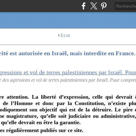
2
>
>>
1
ité est autorisée en Israël, mais interdite en France.
 des agressions et vol de terres palestiniennes par Israël. Pour compren
re attention. La liberté d’expression, celle qui devrait 
s de l’Homme et donc par la Constitution, n’existe plu
iquement son objectif qui est de la détruire. Le pire c’e
e magistrature, qu’elle soit judiciaire ou administrative
 qu’elle devrait en être la garantie.
s régulièrement publiés sur ce site.