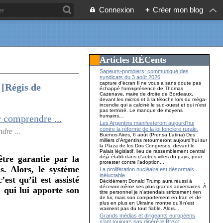
Connexion
+
Créer mon blog
Articles RÉCents
Sapeurs-pompiers; communiqué des
syndicats du 3 août 2026
capture d'écran Il ne vous a sans doute pas
 [Régis de
échappé l'omniprésence de Thomas
Cazenave, maire de droite de Bordeaux,
devant les micros et à la téloche lors du méga-
incendie qui a calciné le sud-ouest et qui n'est
pas terminé. Le manque de moyens
humains...
Les Argentins manifesteront aujourd'hui
contre la réforme de la loi foncière rurale.
dre ...
Buenos Aires, 6 août (Prensa Latina) Des
milliers d'Argentins retourneront aujourd'hui sur
la Plaza de los Dos Congresos, devant le
Palais législatif, lieu de rassemblement central
déjà établi dans d'autres villes du pays, pour
être garantie par la
protester contre l'adoption...
s. Alors, le système
La prolifération nucléaire est désormais
inéluctable
st qu’il est assisté
Décidément Donald Trump aura réussi à
décevoir même ses plus grands adversaires. À
, qui lui apporte son
titre personnel je n'attendais strictement rien
de lui, mais son comportement en Iran et de
plus en plus en Ukraine montre qu'il n'est
vraiment pas du tout fiable. Alors...
Grands médias et dirigeants européens
n’ont toujours pas digéré le Brexit…