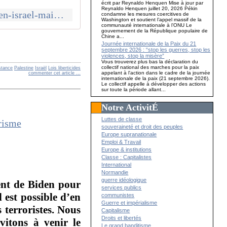
écrit par Reynaldo Henquen Mise à jour par
Reynaldo Henquen juillet 20, 2026 Pékin
https://www.vududroit.com/2024/04/proche-orient-la-verite-est-autorisee-en-israel-mais-interdite-en-france/
condamne les mesures coercitives de
Washington et soutient l’appel massif de la
communauté internationale à l’ONU Le
gouvernement de la République populaire de
Chine a...
Journée internationale de la Paix du 21
septembre 2026 : “stop les guerres, stop les
violences, stop la misère”
Vous trouverez plus bas la déclaration du
collectif national des marches pour la paix
stance
Palestine
Israël
Lois liberticides
appelant à l'action dans le cadre de la journée
commenter cet article
…
internationale de la paix (21 septembre 2026).
Le collectif appelle à développer des actions
sur toute la période allant...
Notre ActivitÉ
Luttes de classe
souveraineté et droit des peuples
Europe supranationale
Emploi & Travail
Europe & institutions
Classe : Capitalistes
International
Normandie
guerre idéologique
ent de Biden pour
services publics
 est possible d’en
communistes
Guerre et impérialisme
 terroristes. Nous
Capitalisme
Droits et libertés
vitons à venir le
Le grand banditisme