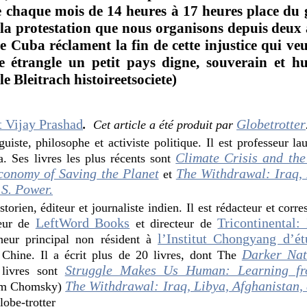
 chaque mois de 14 heures à 17 heures place du 
 la protestation que nous organisons depuis deux
e Cuba réclament la fin de cette injustice qui ve
 étrangle un petit pays digne, souverain et hu
e Bleitrach histoireetsociete)
 Vijay Prashad
Globetrotter
.
Cet article a été produit par
guiste, philosophe et activiste politique. Il est professeur la
Climate Crisis and th
a. Ses livres les plus récents sont
conomy of Saving the Planet
The Withdrawal: Iraq, 
et
.S. Power.
storien, éditeur et journaliste indien. Il est rédacteur et cor
LeftWord Books
Tricontinental: 
teur de
et directeur de
l’Institut Chongyang d’ét
cheur principal non résident à
Darker Nat
Chine. Il a écrit plus de 20 livres, dont The
Struggle Makes Us Human: Learning f
 livres sont
The Withdrawal: Iraq, Libya, Afghanistan, 
am Chomsky)
obe-trotter