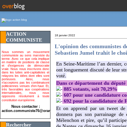
ACTION
18 janvier 2022
COMMUNISTE
L'opinion des communistes de
Sebastien Jumel trahit le ch
Nous sommes un mouvement
communiste au sens marxiste du
terme. Avec ce que cela implique
en matière de positions de classe
En Seine-Maritime l’an dernier, 
et d'exigences de démocratie
ont longuement discuté de leur stra
vraie. Nous nous inscrivons donc
dans les luttes anti-capitalistes et
voté.
relayons les idées dont elles sont
porteuses. Ainsi, nous
Dans ce département du député Sé
n'acceptons pas les combinaisont
politiciennes venues d'en-haut. Et,
885 votants, soit 70,29%
très favorables aux coopérations
internationales, nous nous
607 pour une candidature co
opposons résolument à toute
692 pour la candidature de F
constitution européenne.
Nous contacter :
Et on apprend par un tweet de 
action.communiste76@orange.fr>
donnera pas son parrainage de 
Mélenchon et pire, qu’il particip
Rechercher
de Nantes ce dimanche 16 janvier