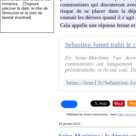
immense... [Toujours
communistes qui discuteront avec 
préciser la date, le titre de
risque de se placer dans la dé
l'émission et le nom du
connait les dérives quand il s’agit 
lauréat éventuel].
Cela appelle une réponse ferme et
Sebastien Jumel trahit le
En Seine-Maritime l'an der
communistes ont longuement di
présidentielle, et ils ont voté. 
https://lepcf.fr/Sebastien-
Rep
Published by Action communiste
-
dans
Faire vivre et
18 janvier 2022
Seine-Maritime : le député c