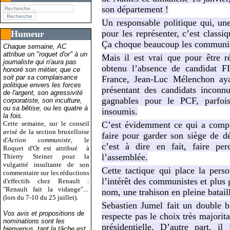
son département !
Un responsable politique qui, une 
pour les représenter, c’est classiq
Humeur
Ça choque beaucoup les communist
Chaque semaine, AC
attribue un "roquet d'or" à un
Mais il est vrai que pour être 
journaliste qui n'aura pas
obtenu l’absence de candidat FI
honoré son métier, que ce
soit par sa complaisance
France, Jean-Luc Mélenchon aya
politique envers les forces
présentant des candidats inconnu
de l'argent, son agressivité
gagnables pour le PCF, parfoi
corporatiste, son inculture,
ou sa bêtise, ou les quatre à
insoumis.
la fois.
Cette semaine, sur le conseil
C’est évidemment ce qui a compt
avisé de la section bruxelloise
faire pour garder son siège de dé
d'
Action communiste
, le
c’est à dire en fait, faire p
Roquet d'Or est attribué
à
l’assemblée.
Thierry Steiner pour la
vulgarité insultante de son
Cette tactique qui place la pers
commentaire sur les réductions
l’intérêt des communistes et plus
d'effectifs chez Renault :
"Renault fait la vidange"...
nom, une trahison en pleine batail
(lors du 7-10 du 25 juillet).
Sebastien Jumel fait un double b
Vos avis et propositions de
respecte pas le choix très majorit
nominations sont les
présidentielle. D’autre part, i
bienvenus, tant la tâche est