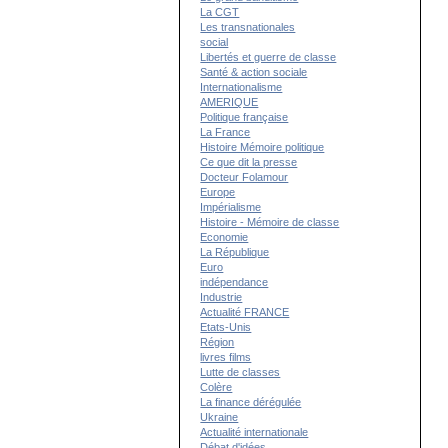
La CGT
Les transnationales
social
Libertés et guerre de classe
Santé & action sociale
Internationalisme
AMERIQUE
Politique française
La France
Histoire Mémoire politique
Ce que dit la presse
Docteur Folamour
Europe
Impérialisme
Histoire - Mémoire de classe
Economie
La République
Euro
indépendance
Industrie
Actualité FRANCE
Etats-Unis
Région
livres films
Lutte de classes
Colère
La finance dérégulée
Ukraine
Actualité internationale
Débat d'idées