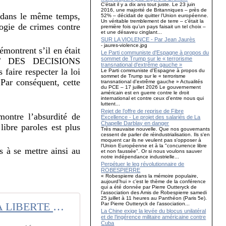
C’était il y a dix ans tout juste. Le 23 juin
2016, une majorité de Britanniques – près de
e, dans le même temps,
52% – décidait de quitter l’Union européenne.
Un véritable tremblement de terre – c’était la
logie de crimes contre
première fois qu’un pays faisait un tel choix –
et une désaveu cinglant...
SUR LA VIOLENCE - Par Jean Jaurès
- jaures-violence.jpg
montrent s’il en était
Le Parti communiste d'Espagne à propos du
sommet de Trump sur le « terrorisme
T DES DECISIONS
transnational d'extrême gauche »
faire respecter la loi
Le Parti communiste d'Espagne à propos du
sommet de Trump sur le « terrorisme
 Par conséquent, cette
transnational d'extrême gauche » Actualités
du PCE – 17 juillet 2026 Le gouvernement
américain est en guerre contre le droit
international et contre ceux d'entre nous qui
luttent...
Rejet de l’offre de reprise de Fibre
ontre l’absurdité de
Excellence - Le projet des salariés de La
Chapelle Darblay en danger
libre paroles est plus
Très mauvaise nouvelle. Que nos gouvernants
cessent de parler de réindustrialisation. Ils s'en
moquent car ils ne veulent pas s'opposer à
l'Union Européenne et à la "concurrence libre
s à se mettre ainsi au
et non faussée". Or si nous voulons sauver
notre indépendance industrielle...
Perpétuer le leg révolutionnaire de
ROBESPIERRE
« Robespierre dans la mémoire populaire,
aujourd’hui » c’est le thème de la conférence
qui a été donnée par Pierre Outteryck de
l’association des Amis de Robespierre samedi
25 juillet à 11 heures au Panthéon (Paris 5e).
Par Pierre Outteryck de l’association...
LA LIBERTE D'EXPRESSION NE SE DIVISE PAS !!! - Vu du Droit
La Chine exige la levée du blocus unilatéral
et de l’ingérence militaire américaine contre
Cuba