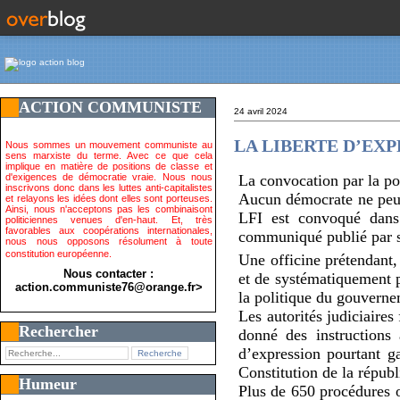
ACTION COMMUNISTE
24 avril 2024
LA LIBERTE D’EXPRE
Nous sommes un mouvement communiste au
sens marxiste du terme. Avec ce que cela
implique en matière de positions de classe et
d'exigences de démocratie vraie. Nous nous
La convocation par la po
inscrivons donc dans les luttes anti-capitalistes
Aucun démocrate ne peut 
et relayons les idées dont elles sont porteuses.
Ainsi, nous n'acceptons pas les combinaisont
LFI est convoqué dans
politiciennes venues d'en-haut. Et, très
favorables aux coopérations internationales,
communiqué publié par s
nous nous opposons résolument à toute
constitution européenne.
Une officine prétendant,
Nous contacter :
et de systématiquement p
action.communiste76@orange.fr>
la politique du gouverne
Les autorités judiciaires
Rechercher
donné des instructions 
d’expression pourtant ga
Constitution de la républ
Humeur
Plus de 650 procédures o