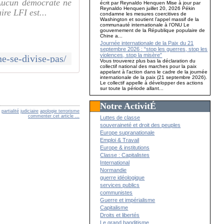
.Aucun démocrate ne
écrit par Reynaldo Henquen Mise à jour par
Reynaldo Henquen juillet 20, 2026 Pékin
ire LFI est...
condamne les mesures coercitives de
Washington et soutient l’appel massif de la
communauté internationale à l’ONU Le
gouvernement de la République populaire de
Chine a...
Journée internationale de la Paix du 21
septembre 2026 : “stop les guerres, stop les
violences, stop la misère”
e-se-divise-pas/
Vous trouverez plus bas la déclaration du
collectif national des marches pour la paix
appelant à l'action dans le cadre de la journée
internationale de la paix (21 septembre 2026).
Le collectif appelle à développer des actions
sur toute la période allant...
Notre ActivitÉ
C
partialité
judiciaire
apologie terrorisme
commenter cet article
…
Luttes de classe
souveraineté et droit des peuples
Europe supranationale
Emploi & Travail
Europe & institutions
Classe : Capitalistes
International
Normandie
guerre idéologique
services publics
communistes
Guerre et impérialisme
Capitalisme
Droits et libertés
Le grand banditisme