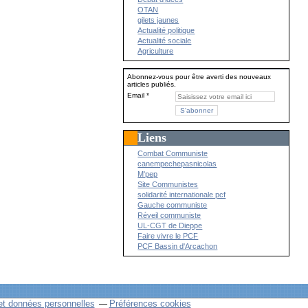
OTAN
gilets jaunes
Actualité politique
Actualité sociale
Agriculture
Abonnez-vous pour être averti des nouveaux
articles publiés.
Email
Liens
Combat Communiste
canempechepasnicolas
M'pep
Site Communistes
solidarité internationale pcf
Gauche communiste
Réveil communiste
UL-CGT de Dieppe
Faire vivre le PCF
PCF Bassin d'Arcachon
et données personnelles
Préférences cookies