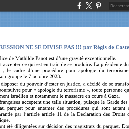
SSION NE SE DIVISE PAS !!! par Régis de Caste
lice de Mathilde Panot est d’une gravité exceptionnelle.
accepter ce qui est en train de se produire. La présidente d
 , le cadre d’une procédure pour apologie du terrorism
on groupe le 7 octobre 2023.
 disposer du pouvoir d’ester en justice, a décidé de se transf
oursuivre pour « apologie du terrorisme », toute personne qu
ment israélien et notamment le massacre en cours à Gaza.
 françaises acceptent une telle situation, puisque le Garde de
au parquet pour entamer des procédures qui sont autant d’
rantie par l’article article 11 de la Déclaration des Droit
ique.
nt été diligentées sur décision des magistrats du parquet. Don