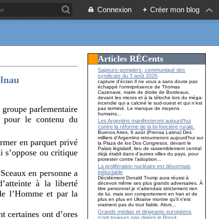
Connexion
+
Créer mon blog
Articles RÉCents
Sapeurs-pompiers; communiqué des
syndicats du 3 août 2026
lnau
capture d'écran Il ne vous a sans doute pas
échappé l'omniprésence de Thomas
Cazenave, maire de droite de Bordeaux,
devant les micros et à la téloche lors du méga-
incendie qui a calciné le sud-ouest et qui n'est
u groupe parlementaire
pas terminé. Le manque de moyens
humains...
e pour le contenu du
Les Argentins manifesteront aujourd'hui
contre la réforme de la loi foncière rurale.
Buenos Aires, 6 août (Prensa Latina) Des
milliers d'Argentins retourneront aujourd'hui sur
ormer en parquet privé
la Plaza de los Dos Congresos, devant le
Palais législatif, lieu de rassemblement central
i s’oppose ou critique
déjà établi dans d'autres villes du pays, pour
protester contre l'adoption...
La prolifération nucléaire est désormais
s Sceaux en personne a
inéluctable
Décidément Donald Trump aura réussi à
atteinte à la liberté
décevoir même ses plus grands adversaires. À
titre personnel je n'attendais strictement rien
s de l’Homme et par la
de lui, mais son comportement en Iran et de
plus en plus en Ukraine montre qu'il n'est
vraiment pas du tout fiable. Alors...
Grands médias et dirigeants européens
t certaines ont d’ores
n’ont toujours pas digéré le Brexit…