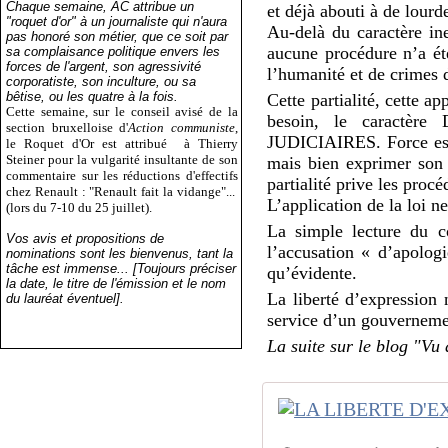
Chaque semaine, AC attribue un
et déjà abouti à de lour
"roquet d'or" à un journaliste qui n'aura
Au-delà du caractère ine
pas honoré son métier, que ce soit par
aucune procédure n’a été
sa complaisance politique envers les
forces de l'argent, son agressivité
l’humanité et de crimes 
corporatiste, son inculture, ou sa
bêtise, ou les quatre à la fois.
Cette partialité, cette a
Cette semaine, sur le conseil avisé de la
besoin, le carac
section bruxelloise d'
Action communiste
,
JUDICIAIRES. Force est é
le Roquet d'Or est attribué
à Thierry
Steiner pour la vulgarité insultante de son
mais bien exprimer son s
commentaire sur les réductions d'effectifs
partialité prive les procé
chez Renault : "Renault fait la vidange"...
L’application de la loi ne
(lors du 7-10 du 25 juillet).
La simple lecture du c
Vos avis et propositions de
l’accusation « d’apologi
nominations sont les bienvenus, tant la
tâche est immense... [Toujours préciser
qu’évidente.
la date, le titre de l'émission et le nom
La liberté d’expression 
du lauréat éventuel].
service d’un gouverneme
La suite sur le blog "Vu 