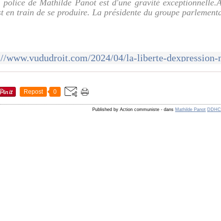
 police de Mathilde Panot est d'une gravité exceptionnelle
st en train de se produire. La présidente du groupe parlementa
://www.vududroit.com/2024/04/la-liberte-dexpression-n
Repost
0
Published by Action communiste
-
dans
Mathilde Panot
DDH