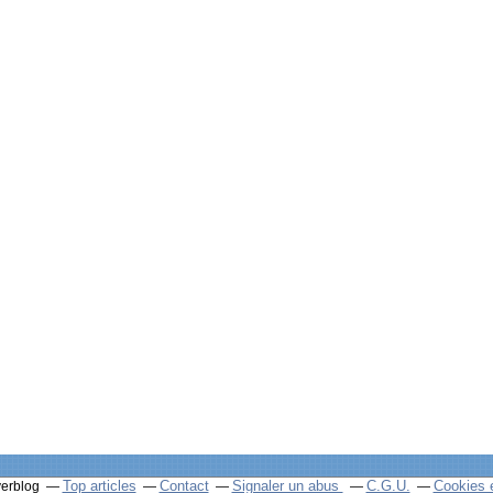
Top articles
Contact
Signaler un abus
C.G.U.
Cookies 
verblog