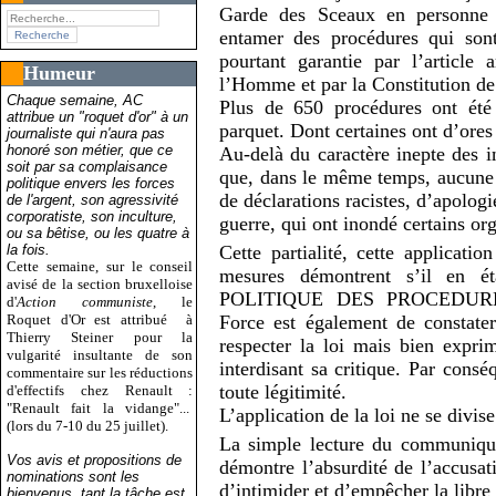
Garde des Sceaux en personne 
entamer des procédures qui sont 
pourtant garantie par l’article
Humeur
l’Homme et par la Constitution de
Chaque semaine, AC
Plus de 650 procédures ont été 
attribue un "roquet d'or" à un
parquet. Dont certaines ont d’ores
journaliste qui n'aura pas
honoré son métier, que ce
Au-delà du caractère inepte des in
soit par sa complaisance
que, dans le même temps, aucune 
politique envers les forces
de déclarations racistes, d’apolog
de l'argent, son agressivité
corporatiste, son inculture,
guerre, qui ont inondé certains or
ou sa bêtise, ou les quatre à
la fois.
Cette partialité, cette applicat
Cette semaine, sur le conseil
mesures démontrent s’il en é
avisé de la section bruxelloise
POLITIQUE DES PROCEDURE
d'
Action communiste
, le
Roquet d'Or est attribué
à
Force est également de constater
Thierry Steiner pour la
respecter la loi mais bien exprim
vulgarité insultante de son
interdisant sa critique. Par consé
commentaire sur les réductions
toute légitimité.
d'effectifs chez Renault :
"Renault fait la vidange"...
L’application de la loi ne se divise
(lors du 7-10 du 25 juillet).
La simple lecture du communiqué
Vos avis et propositions de
démontre l’absurdité de l’accusat
nominations sont les
d’intimider et d’empêcher la libre 
bienvenus, tant la tâche est