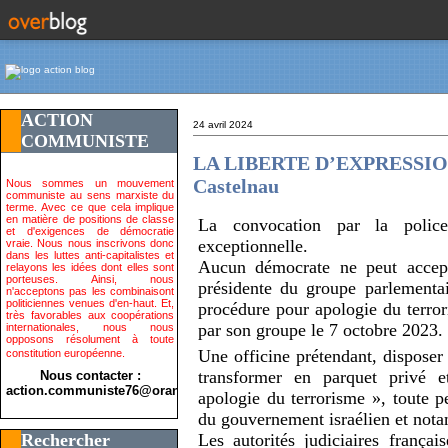
ACTION
24 avril 2024
COMMUNISTE
LA LIBERTE D’EXPRESSION 
Castelnau
Nous sommes un mouvement
communiste au sens marxiste du
terme. Avec ce que cela implique
en matière de positions de classe
La convocation par la polic
et d'exigences de démocratie
exceptionnelle.
vraie. Nous nous inscrivons donc
dans les luttes anti-capitalistes et
Aucun démocrate ne peut accept
relayons les idées dont elles sont
porteuses. Ainsi, nous
présidente du groupe parlementa
n'acceptons pas les combinaisont
politiciennes venues d'en-haut. Et,
procédure pour apologie du terr
très favorables aux coopérations
par son groupe le 7 octobre 2023.
internationales, nous nous
opposons résolument à toute
Une officine prétendant, disposer 
constitution européenne.
transformer en parquet privé 
Nous contacter :
action.communiste76@orange.fr>
apologie du terrorisme », toute p
du gouvernement israélien et not
Rechercher
Les autorités judiciaires françai