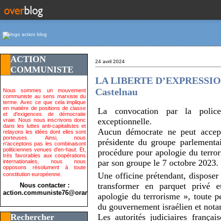
ACTION
24 avril 2024
COMMUNISTE
LA LIBERTE D’EXPRESSION 
Castelnau
Nous sommes un mouvement
communiste au sens marxiste du
terme. Avec ce que cela implique
en matière de positions de classe
La convocation par la polic
et d'exigences de démocratie
exceptionnelle.
vraie. Nous nous inscrivons donc
dans les luttes anti-capitalistes et
Aucun démocrate ne peut accept
relayons les idées dont elles sont
porteuses. Ainsi, nous
présidente du groupe parlementa
n'acceptons pas les combinaisont
politiciennes venues d'en-haut. Et,
procédure pour apologie du terr
très favorables aux coopérations
par son groupe le 7 octobre 2023.
internationales, nous nous
opposons résolument à toute
Une officine prétendant, disposer 
constitution européenne.
transformer en parquet privé 
Nous contacter :
action.communiste76@orange.fr>
apologie du terrorisme », toute p
du gouvernement israélien et not
Rechercher
Les autorités judiciaires françai