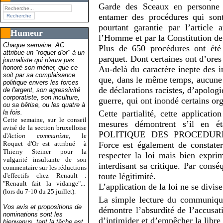
Garde des Sceaux en personne 
entamer des procédures qui sont 
pourtant garantie par l’article
Humeur
l’Homme et par la Constitution de
Chaque semaine, AC
Plus de 650 procédures ont été 
attribue un "roquet d'or" à un
parquet. Dont certaines ont d’ores
journaliste qui n'aura pas
honoré son métier, que ce
Au-delà du caractère inepte des in
soit par sa complaisance
que, dans le même temps, aucune 
politique envers les forces
de déclarations racistes, d’apolog
de l'argent, son agressivité
corporatiste, son inculture,
guerre, qui ont inondé certains or
ou sa bêtise, ou les quatre à
la fois.
Cette partialité, cette applicat
Cette semaine, sur le conseil
mesures démontrent s’il en é
avisé de la section bruxelloise
POLITIQUE DES PROCEDURE
d'
Action communiste
, le
Roquet d'Or est attribué
à
Force est également de constater
Thierry Steiner pour la
respecter la loi mais bien exprim
vulgarité insultante de son
interdisant sa critique. Par consé
commentaire sur les réductions
toute légitimité.
d'effectifs chez Renault :
"Renault fait la vidange"...
L’application de la loi ne se divise
(lors du 7-10 du 25 juillet).
La simple lecture du communiqué
Vos avis et propositions de
démontre l’absurdité de l’accusat
nominations sont les
d’intimider et d’empêcher la libre 
bienvenus, tant la tâche est