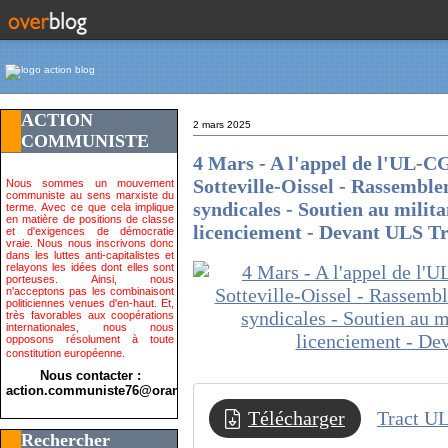
ACTION
2 mars 2025
COMMUNISTE
4 Mars - A l'appel de l'UL-C
Sotteville-Oissel - Rassemblem
Nous sommes un mouvement
communiste au sens marxiste du
syndicales - Soutien au mili
terme. Avec ce que cela implique
en matière de positions de classe
licenciement - Devant ULS Tr
et d'exigences de démocratie
vraie. Nous nous inscrivons donc
dans les luttes anti-capitalistes et
relayons les idées dont elles sont
porteuses. Ainsi, nous
n'acceptons pas les combinaisont
politiciennes venues d'en-haut. Et,
très favorables aux coopérations
internationales, nous nous
opposons résolument à toute
constitution européenne.
Nous contacter :
action.communiste76@orange.fr>
Télécharger
Rechercher