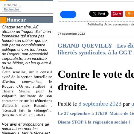
Rep
Humeur
Published by Action communiste
-
d
Chaque semaine, AC
attribue un "roquet d'or" à un
27 septembre 2023
journaliste qui n'aura pas
honoré son métier, que ce
GRAND-QUEVILLY - Les élus 
soit par sa complaisance
politique envers les forces
libertés syndicales, à la CGT
de l'argent, son agressivité
corporatiste, son inculture,
ou sa bêtise, ou les quatre à
la fois.
Contre le vote d
Cette semaine, sur le conseil
avisé de la section bruxelloise
d'
Action communiste
, le
droite.
Roquet d'Or est attribué
à
Thierry Steiner pour la
vulgarité insultante de son
commentaire sur les réductions
8 septembre 2023
Publié le
par
d'effectifs chez Renault :
"Renault fait la vidange"...
Le 27 septembre à 17h30 ­ Mairie de G
(lors du 7-10 du 25 juillet).
Disons STOP à la régression sociale !
Vos avis et propositions de
nominations sont les
bienvenus, tant la tâche est