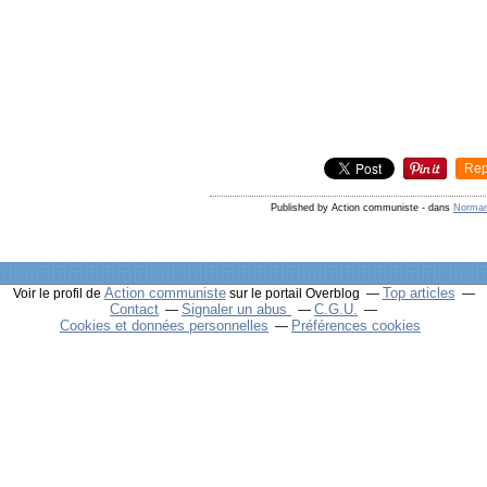
Rep
Published by Action communiste
-
dans
Norman
Action communiste
Top articles
Voir le profil de
sur le portail Overblog
Contact
Signaler un abus
C.G.U.
Cookies et données personnelles
Préférences cookies