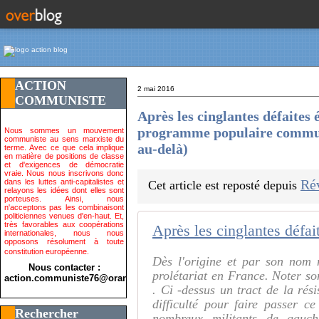
ACTION
2 mai 2016
COMMUNISTE
Après les cinglantes défaites
programme populaire communi
Nous sommes un mouvement
communiste au sens marxiste du
au-delà)
terme. Avec ce que cela implique
en matière de positions de classe
et d'exigences de démocratie
vraie. Nous nous inscrivons donc
Ré
dans les luttes anti-capitalistes et
Cet article est reposté depuis
relayons les idées dont elles sont
porteuses. Ainsi, nous
n'acceptons pas les combinaisont
politiciennes venues d'en-haut. Et,
très favorables aux coopérations
internationales, nous nous
opposons résolument à toute
constitution européenne.
Dès l'origine et par son nom 
Nous contacter :
prolétariat en France. Noter son
action.communiste76@orange.fr>
. Ci -dessus un tract de la ré
difficulté pour faire passer c
Rechercher
nombreux militants de gauc