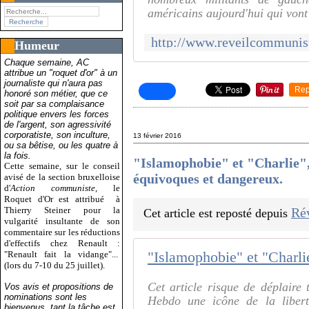
américains aujourd'hui qui vont
Humeur
Chaque semaine, AC
attribue un "roquet d'or" à un
journaliste qui n'aura pas
Rep
honoré son métier, que ce
soit par sa complaisance
politique envers les forces
de l'argent, son agressivité
corporatiste, son inculture,
13 février 2016
ou sa bêtise, ou les quatre à
la fois.
"Islamophobie" et "Charlie", 
Cette semaine, sur le conseil
équivoques et dangereux.
avisé de la section bruxelloise
d'
Action communiste
, le
Roquet d'Or est attribué
à
Thierry Steiner pour la
Ré
Cet article est reposté depuis
vulgarité insultante de son
commentaire sur les réductions
d'effectifs chez Renault :
"Renault fait la vidange"...
(lors du 7-10 du 25 juillet).
Cet article risque de déplaire 
Vos avis et propositions de
nominations sont les
Hebdo une icône de la libert
bienvenus, tant la tâche est