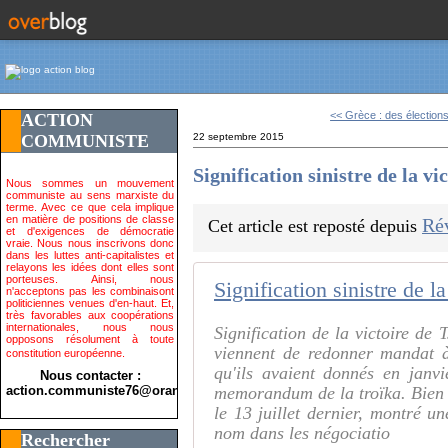
<< Grèce : des élections
ACTION
COMMUNISTE
22 septembre 2015
Signification sinistre de la vi
Nous sommes un mouvement
communiste au sens marxiste du
terme. Avec ce que cela implique
en matière de positions de classe
Ré
Cet article est reposté depuis
et d'exigences de démocratie
vraie. Nous nous inscrivons donc
dans les luttes anti-capitalistes et
relayons les idées dont elles sont
porteuses. Ainsi, nous
Signification sinistre de la
n'acceptons pas les combinaisont
politiciennes venues d'en-haut. Et,
très favorables aux coopérations
internationales, nous nous
Signification de la victoire de 
opposons résolument à toute
viennent de redonner mandat à
constitution européenne.
qu'ils avaient donnés en janvi
Nous contacter :
action.communiste76@orange.fr>
memorandum de la troïka. Bien 
le 13 juillet dernier, montré u
nom dans les négociatio
Rechercher