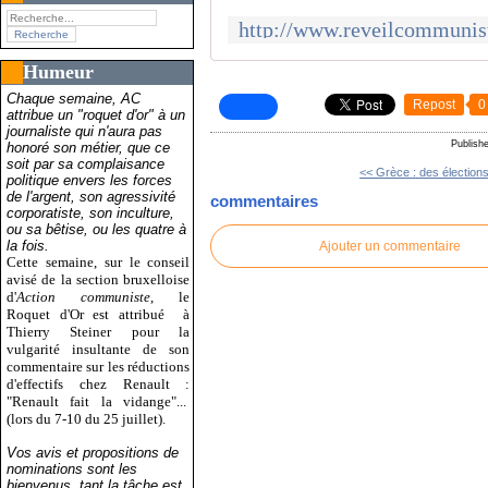
Humeur
Chaque semaine, AC
Repost
0
attribue un "roquet d'or" à un
journaliste qui n'aura pas
Publish
honoré son métier, que ce
soit par sa complaisance
<< Grèce : des élections
politique envers les forces
de l'argent, son agressivité
commentaires
corporatiste, son inculture,
ou sa bêtise, ou les quatre à
la fois.
Ajouter un commentaire
Cette semaine, sur le conseil
avisé de la section bruxelloise
d'
Action communiste
, le
Roquet d'Or est attribué
à
Thierry Steiner pour la
vulgarité insultante de son
commentaire sur les réductions
d'effectifs chez Renault :
"Renault fait la vidange"...
(lors du 7-10 du 25 juillet).
Vos avis et propositions de
nominations sont les
bienvenus, tant la tâche est