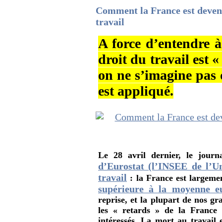
Comment la France est deven
travail
A force d’entendre 
droit du travail est «
on ne s’imagine pas q
est appliqué.
Le 28 avril dernier, le jour
d’Eurostat (l’INSEE de l’U
travail
: la France est largeme
supérieure à la moyenne e
reprise, et la plupart de nos g
les « retards » de la France v
intéressés. La mort au travail 