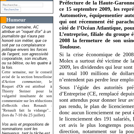
Préfecture de la Haute-Garonne.
ce 15 septembre 2009, les repré
Automotive, équipementier autom
Humeur
qui ont récemment été parachuté
Chaque semaine, AC
côté de l’Océan Atlantique, pour
attribue un "roquet d'or" à un
L’entreprise, filiale du groupe
journaliste qui n'aura pas
2008 la fermeture de son usin
honoré son métier, que ce
soit par sa complaisance
Toulouse.
politique envers les forces
Si la crise économique de 2008 
de l'argent, son agressivité
corporatiste, son inculture,
Molex a surtout été victime de la
ou sa bêtise, ou les quatre à
2009, les dividendes qui leur sont 
la fois.
Cette semaine, sur le conseil
au total 100 millions de dollar
avisé de la section bruxelloise
n’entendent pas perdre leur emploi
d'
Action communiste
, le
Roquet d'Or est attribué
à
Sous l’égide des autorités pr
Thierry Steiner pour la
d’Entreprise (CE, remplacé depui
vulgarité insultante de son
sont attendus pour donner leur avi
commentaire sur les réductions
d'effectifs chez Renault :
pas rendu, le plan de licencieme
"Renault fait la vidange"...
donc aucun licenciement ne peut êt
(lors du 7-10 du 25 juillet).
le licenciement des 191 salariés, 
Vos avis et propositions de
cet avis le plus longtemps poss
nominations sont les
direction, notamment sur la pou
bienvenus, tant la tâche est