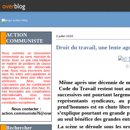
ACTION
3 juillet 2026
COMMUNISTE
Droit du travail, une lente ag
Nous sommes un mouvement
communiste au sens marxiste du
terme. Avec ce que cela implique
en matière de positions de classe
© 
et d'exigences de démocratie
vraie. Nous nous inscrivons donc
dans les luttes anti-capitalistes et
relayons les idées dont elles sont
porteuses. Ainsi, nous
Même après une décennie de ma
n'acceptons pas les combinaisont
Code du Travail restent tout au
politiciennes venues d'en-haut. Et,
très favorables aux coopérations
successives ont pourtant largemen
internationales, nous nous
opposons résolument à toute
représentants syndicaux, au
constitution européenne.
prud’hommes est en chute libre
Nous contacter :
s’explique pourtant en grande pa
action.communiste76@orange.fr>
au seul bénéfice des grandes entr
La scène se déroule sous les or
Rechercher