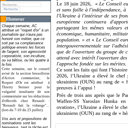
Le 18 juin 2026, «
Le Conseil eu
et sans faille à l'indépendance, à 
l'Ukraine à l'intérieur de ses fro
Humeur
européenne continuera d'apport
Chaque semaine, AC
partageant les mêmes valeurs et 
attribue un "roquet d'or" à un
économique, humanitaire, militair
journaliste qui n'aura pas
honoré son métier, que ce
population. » et
«
Le Conseil euro
soit par sa complaisance
intergouvernementale sur l'adhés
politique envers les forces
que de l'ouverture du groupe de 
de l'argent, son agressivité
corporatiste, son inculture,
attend avec intérêt l'ouverture de
ou sa bêtise, ou les quatre à
l'approche fondée sur les mérites.
la fois.
Cette semaine, sur le conseil
Ce sont les faits qui font l’histoire
avisé de la section bruxelloise
2026, l’Ukraine a élevé le chef p
d'
Action communiste
, le
ukrainiens (OUN) au rang de « h
Roquet d'Or est attribué
à
Thierry Steiner pour la
preuves à l’appui !
vulgarité insultante de son
Près de trois ans après que le Pa
commentaire sur les réductions
Waffen-SS Yaroslav Hunka en 
d'effectifs chez Renault :
"Renault fait la vidange"...
ovation», l’Ukraine a élevé le che
(lors du 7-10 du 25 juillet).
ukrainiens (OUN) au rang de « hér
Vos avis et propositions de
nominations sont les
bienvenus, tant la tâche est