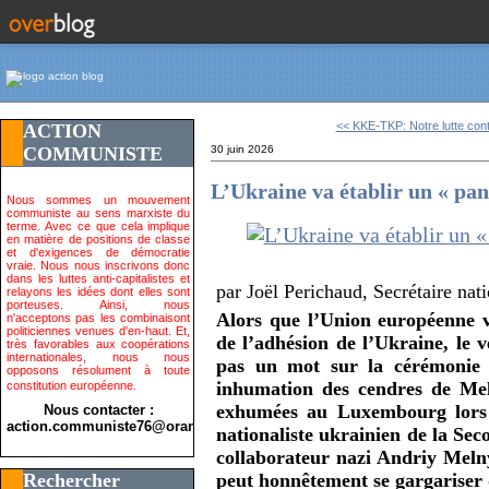
<< KKE-TKP: Notre lutte cont
ACTION
COMMUNISTE
30 juin 2026
L’Ukraine va établir un « pan
Nous sommes un mouvement
communiste au sens marxiste du
terme. Avec ce que cela implique
en matière de positions de classe
et d'exigences de démocratie
vraie. Nous nous inscrivons donc
dans les luttes anti-capitalistes et
par Joël Perichaud, Secrétaire nat
relayons les idées dont elles sont
porteuses. Ainsi, nous
Alors que l’Union européenne vi
n'acceptons pas les combinaisont
politiciennes venues d'en-haut. Et,
de l’adhésion de l’Ukraine, le v
très favorables aux coopérations
internationales, nous nous
pas un mot sur la cérémonie 
opposons résolument à toute
inhumation des cendres de Mel
constitution européenne.
exhumées au Luxembourg lors d
Nous contacter :
action.communiste76@orange.fr>
nationaliste ukrainien de la Sec
collaborateur nazi Andriy Melny
Rechercher
peut honnêtement se gargariser 