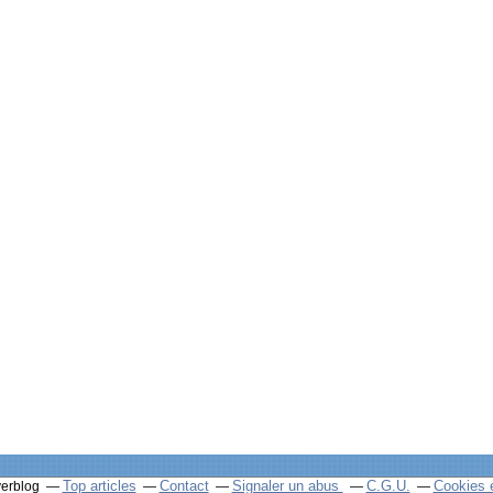
Top articles
Contact
Signaler un abus
C.G.U.
Cookies 
verblog