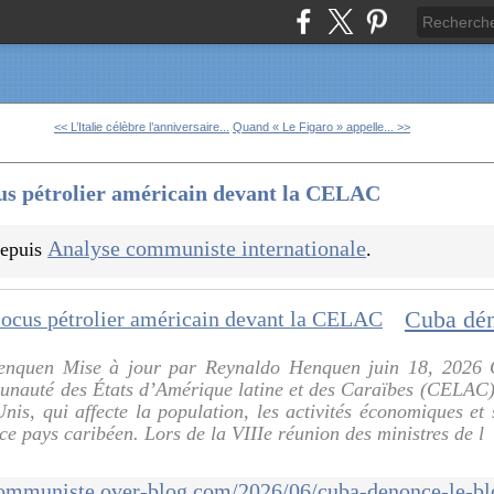
<< L’Italie célèbre l’anniversaire...
Quand « Le Figaro » appelle... >>
us pétrolier américain devant la CELAC
Analyse communiste internationale
 depuis
.
Henquen Mise à jour par Reynaldo Henquen juin 18, 2026
unauté des États d’Amérique latine et des Caraïbes (CELAC), 
nis, qui affecte la population, les activités économiques et s
 ce pays caribéen. Lors de la VIIIe réunion des ministres de l