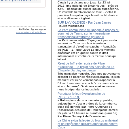
C’était il y a dix ans tout juste. Le 23 juin
2016, une majorité de Britanniques – près de
52% – décidait de quitter l’Union européenne.
Un véritable tremblement de terre – c’était la
première fois qu’un pays faisait un tel choix –
et une désaveu cinglant...
SUR LA VIOLENCE - Par Jean Jaurès
- jaures-violence.jpg
Published by anonyme
Le Parti communiste d'Espagne à propos du
commenter cet article
…
sommet de Trump sur le « terrorisme
transnational d'extrême gauche »
Le Parti communiste d'Espagne à propos du
sommet de Trump sur le « terrorisme
transnational d'extrême gauche » Actualités
du PCE – 17 juillet 2026 Le gouvernement
américain est en guerre contre le droit
international et contre ceux d'entre nous qui
luttent...
Rejet de l’offre de reprise de Fibre
Excellence - Le projet des salariés de La
Chapelle Darblay en danger
Très mauvaise nouvelle. Que nos gouvernants
cessent de parler de réindustrialisation. Ils s'en
moquent car ils ne veulent pas s'opposer à
l'Union Européenne et à la "concurrence libre
et non faussée". Or si nous voulons sauver
notre indépendance industrielle...
Perpétuer le leg révolutionnaire de
ROBESPIERRE
« Robespierre dans la mémoire populaire,
aujourd’hui » c’est le thème de la conférence
qui a été donnée par Pierre Outteryck de
l’association des Amis de Robespierre samedi
25 juillet à 11 heures au Panthéon (Paris 5e).
Par Pierre Outteryck de l’association...
La Chine exige la levée du blocus unilatéral
et de l’ingérence militaire américaine contre
Cuba