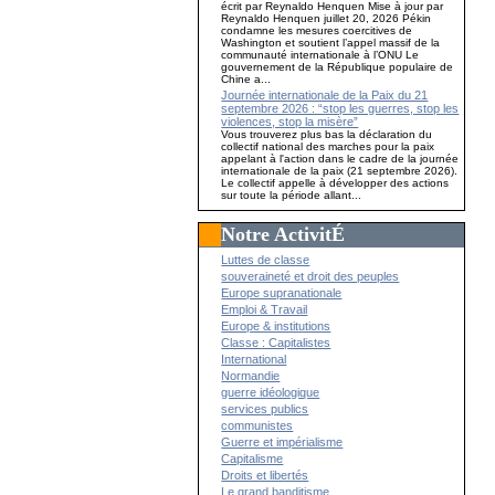
écrit par Reynaldo Henquen Mise à jour par
Reynaldo Henquen juillet 20, 2026 Pékin
condamne les mesures coercitives de
Washington et soutient l’appel massif de la
communauté internationale à l’ONU Le
gouvernement de la République populaire de
Chine a...
Journée internationale de la Paix du 21
septembre 2026 : “stop les guerres, stop les
violences, stop la misère”
Vous trouverez plus bas la déclaration du
collectif national des marches pour la paix
appelant à l'action dans le cadre de la journée
internationale de la paix (21 septembre 2026).
Le collectif appelle à développer des actions
sur toute la période allant...
Notre ActivitÉ
Luttes de classe
souveraineté et droit des peuples
Europe supranationale
Emploi & Travail
Europe & institutions
Classe : Capitalistes
International
Normandie
guerre idéologique
services publics
communistes
Guerre et impérialisme
Capitalisme
Droits et libertés
Le grand banditisme