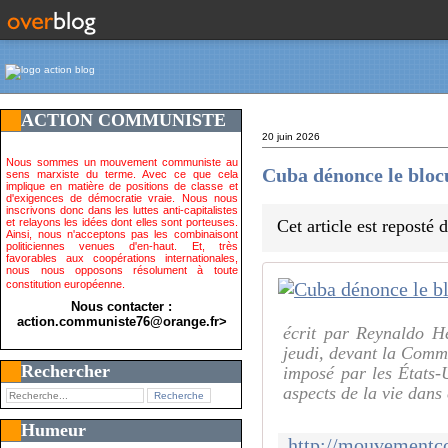
ACTION COMMUNISTE
20 juin 2026
Nous sommes un mouvement communiste au
Cuba dénonce le bloc
sens marxiste du terme. Avec ce que cela
implique en matière de positions de classe et
d'exigences de démocratie vraie. Nous nous
inscrivons donc dans les luttes anti-capitalistes
et relayons les idées dont elles sont porteuses.
Cet article est reposté
Ainsi, nous n'acceptons pas les combinaisont
politiciennes venues d'en-haut. Et, très
favorables aux coopérations internationales,
nous nous opposons résolument à toute
constitution européenne.
Nous contacter :
action.communiste76@orange.fr>
écrit par Reynaldo 
jeudi, devant la Comm
Rechercher
imposé par les États-U
aspects de la vie dans
Humeur