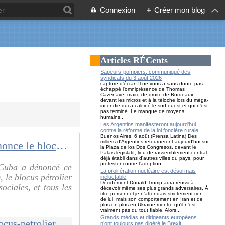
Connexion
+
Créer mon blog
Articles RÉCents
Sapeurs-pompiers; communiqué des
syndicats du 3 août 2026
capture d'écran Il ne vous a sans doute pas
échappé l'omniprésence de Thomas
Cazenave, maire de droite de Bordeaux,
devant les micros et à la téloche lors du méga-
incendie qui a calciné le sud-ouest et qui n'est
pas terminé. Le manque de moyens
humains...
Les Argentins manifesteront aujourd'hui
contre la réforme de la loi foncière rurale.
Buenos Aires, 6 août (Prensa Latina) Des
milliers d'Argentins retourneront aujourd'hui sur
Cuba dénonce le blocus pétrolier américain devant la CELAC
la Plaza de los Dos Congresos, devant le
Palais législatif, lieu de rassemblement central
déjà établi dans d'autres villes du pays, pour
protester contre l'adoption...
 Cuba a dénoncé ce
La prolifération nucléaire est désormais
le blocus pétrolier
inéluctable
Décidément Donald Trump aura réussi à
ociales, et tous les
décevoir même ses plus grands adversaires. À
titre personnel je n'attendais strictement rien
de lui, mais son comportement en Iran et de
plus en plus en Ukraine montre qu'il n'est
vraiment pas du tout fiable. Alors...
Grands médias et dirigeants européens
http://mouvementcommuniste.over-blog.com/2026/06/cuba-denonce-le-blocus-petrolier-americain-devant-la-celac.html
n’ont toujours pas digéré le Brexit…