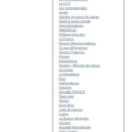
La CGT
Les transnationales
social
Libertés et guerre de classe
Santé & action sociale
Internationalisme
AMERIQUE
Politique française
La France
Histoire Mémoire politique
Ce que dit la presse
Docteur Folamour
Europe
Impérialisme
Histoire - Mémoire de classe
Economie
La République
Euro
indépendance
Industrie
Actualité FRANCE
Etats-Unis
Région
livres films
Lutte de classes
Colère
La finance dérégulée
Ukraine
Actualité internationale
Débat d'idées