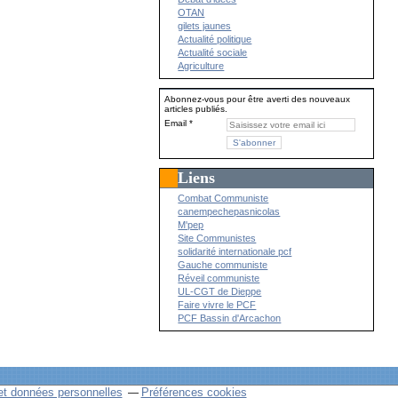
OTAN
gilets jaunes
Actualité politique
Actualité sociale
Agriculture
Abonnez-vous pour être averti des nouveaux
articles publiés.
Email
Liens
Combat Communiste
canempechepasnicolas
M'pep
Site Communistes
solidarité internationale pcf
Gauche communiste
Réveil communiste
UL-CGT de Dieppe
Faire vivre le PCF
PCF Bassin d'Arcachon
et données personnelles
Préférences cookies