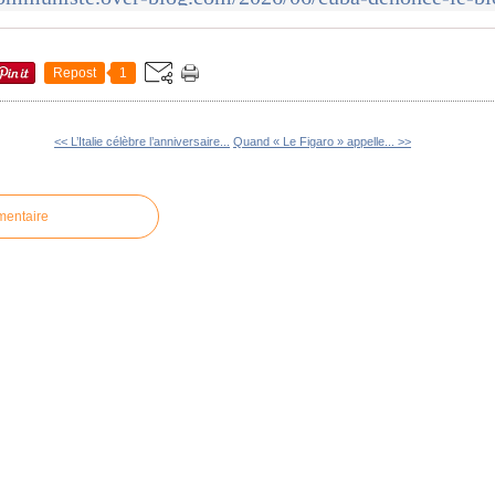
Repost
1
<< L’Italie célèbre l’anniversaire...
Quand « Le Figaro » appelle... >>
mentaire