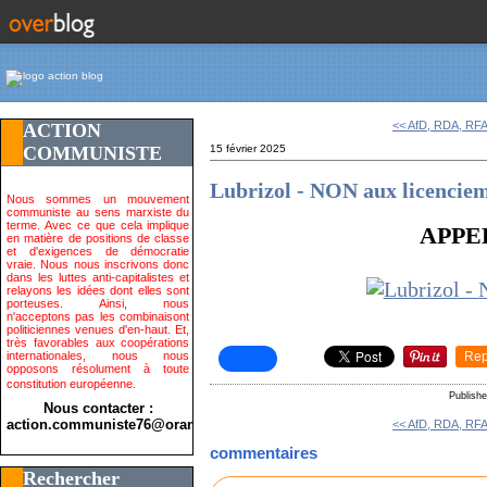
<< AfD, RDA, RF
ACTION
COMMUNISTE
15 février 2025
Lubrizol - NON aux licencie
Nous sommes un mouvement
communiste au sens marxiste du
terme. Avec ce que cela implique
APPEL
en matière de positions de classe
et d'exigences de démocratie
vraie. Nous nous inscrivons donc
dans les luttes anti-capitalistes et
relayons les idées dont elles sont
porteuses. Ainsi, nous
n'acceptons pas les combinaisont
politiciennes venues d'en-haut. Et,
très favorables aux coopérations
internationales, nous nous
Rep
opposons résolument à toute
constitution européenne.
Publish
Nous contacter :
action.communiste76@orange.fr>
<< AfD, RDA, RF
commentaires
Rechercher