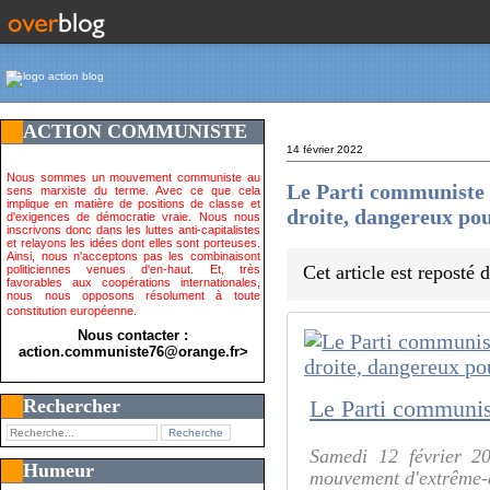
ACTION COMMUNISTE
14 février 2022
Nous sommes un mouvement communiste au
Le Parti communiste 
sens marxiste du terme. Avec ce que cela
implique en matière de positions de classe et
droite, dangereux pou
d'exigences de démocratie vraie. Nous nous
inscrivons donc dans les luttes anti-capitalistes
et relayons les idées dont elles sont porteuses.
Ainsi, nous n'acceptons pas les combinaisont
Cet article est reposté
politiciennes venues d'en-haut. Et, très
favorables aux coopérations internationales,
nous nous opposons résolument à toute
constitution européenne.
Nous contacter :
action.communiste76@orange.fr>
Rechercher
Samedi 12 février 2
Humeur
mouvement d'extrême-dr