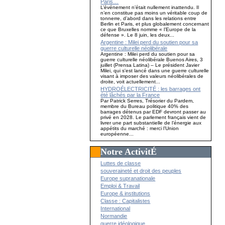
Paris…
L’événement n’était nullement inattendu. Il
n’en constitue pas moins un véritable coup de
tonnerre, d’abord dans les relations entre
Berlin et Paris, et plus globalement concernant
ce que Bruxelles nomme « l’Europe de la
défense ». Le 8 juin, les deux...
Argentine : Milei perd du soutien pour sa
guerre culturelle néolibérale
Argentine : Milei perd du soutien pour sa
guerre culturelle néolibérale Buenos Aires, 3
juillet (Prensa Latina) – Le président Javier
Milei, qui s'est lancé dans une guerre culturelle
visant à imposer des valeurs néolibérales de
droite, voit actuellement...
HYDROÉLECTRICITÉ : les barrages ont
été lâchés par la France
Par Patrick Serres, Trésorier du Pardem,
membre du Bureau politique 40% des
barrages détenus par EDF devront passer au
privé en 2028. Le parlement français vient de
livrer une part substantielle de l’énergie aux
appétits du marché : merci l’Union
européenne...
Notre ActivitÉ
Luttes de classe
souveraineté et droit des peuples
Europe supranationale
Emploi & Travail
Europe & institutions
Classe : Capitalistes
International
Normandie
guerre idéologique