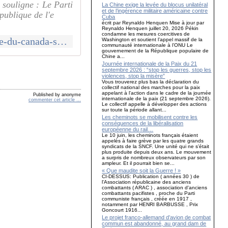
 souligne : Le Parti
La Chine exige la levée du blocus unilatéral
et de l’ingérence militaire américaine contre
publique de l'e
Cuba
écrit par Reynaldo Henquen Mise à jour par
Reynaldo Henquen juillet 20, 2026 Pékin
condamne les mesures coercitives de
http://mouvementcommuniste.over-blog.com/2022/02/le-parti-communiste-du-canada-sur-le-convoi-de-la-liberte-un-mouvement-d-extreme-droite-dangereux-pour-la-classe-ouvriere.html
Washington et soutient l’appel massif de la
communauté internationale à l’ONU Le
gouvernement de la République populaire de
Chine a...
Journée internationale de la Paix du 21
septembre 2026 : “stop les guerres, stop les
violences, stop la misère”
Vous trouverez plus bas la déclaration du
collectif national des marches pour la paix
appelant à l'action dans le cadre de la journée
Published by anonyme
internationale de la paix (21 septembre 2026).
commenter cet article
…
Le collectif appelle à développer des actions
sur toute la période allant...
Les cheminots se mobilisent contre les
conséquences de la libéralisation
européenne du rail…
Le 10 juin, les cheminots français étaient
appelés à faire grève par les quatre grands
syndicats de la SNCF. Une unité qui ne s’était
plus produite depuis deux ans. Le mouvement
a surpris de nombreux observateurs par son
ampleur. Et il pourrait bien se...
« Que maudite soit la Guerre ! »
CI-DESSUS: Publication ( années 30 ) de
l'Association républicaine des anciens
combattants ( ARAC ) , association d'anciens
combattants pacifistes , proche du Parti
communiste français , créée en 1917 ,
notamment par HENRI BARBUSSE , Prix
Goncourt 1916...
Le projet franco-allemand d’avion de combat
commun est abandonné, au grand dam de