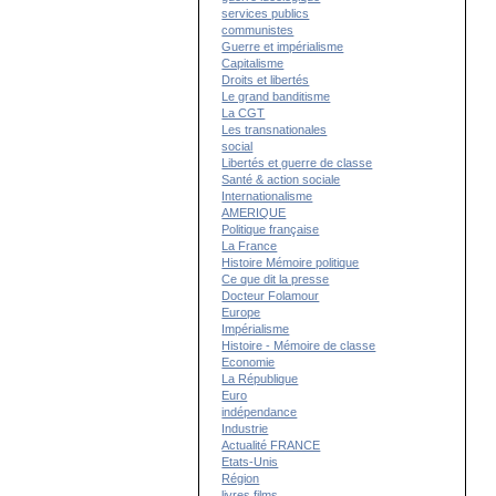
services publics
communistes
Guerre et impérialisme
Capitalisme
Droits et libertés
Le grand banditisme
La CGT
Les transnationales
social
Libertés et guerre de classe
Santé & action sociale
Internationalisme
AMERIQUE
Politique française
La France
Histoire Mémoire politique
Ce que dit la presse
Docteur Folamour
Europe
Impérialisme
Histoire - Mémoire de classe
Economie
La République
Euro
indépendance
Industrie
Actualité FRANCE
Etats-Unis
Région
livres films