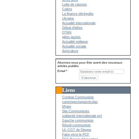
Lutte de classes
Colère
La finance dérégulée
Ukraine
Actualité internationale
Débat d'idées
OTAN
gilets jaunes
Actualité politique
Actualité sociale
Agriculture
Abonnez-vous pour être averti des nouveaux
articles publiés.
Email
Liens
Combat Communiste
canempechepasnicolas
M'pep
Site Communistes
solidarité internationale pcf
Gauche communiste
Réveil communiste
UL-CGT de Dieppe
Faire vivre le PCF
PCF Bassin d'Arcachon