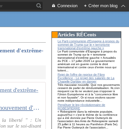
Connexion
+
Créer mon blog
Articles RÉCents
Le Parti communiste d'Espagne à propos du
sommet de Trump sur le « terrorisme
transnational d'extrême gauche »
vement d'extrême-
Le Parti communiste d'Espagne à propos du
sommet de Trump sur le « terrorisme
transnational d'extrême gauche » Actualités
du PCE – 17 juillet 2026 Le gouvernement
américain est en guerre contre le droit
international et contre ceux d'entre nous qui
luttent...
Rejet de l’offre de reprise de Fibre
Excellence - Le projet des salariés de La
Chapelle Darblay en danger
Très mauvaise nouvelle. Que nos gouvernants
cessent de parler de réindustrialisation. Ils s'en
moquent car ils ne veulent pas s'opposer à
l'Union Européenne et à la "concurrence libre
et non faussée". Or si nous voulons sauver
notre indépendance industrielle...
Perpétuer le leg révolutionnaire de
Le Parti communiste du Canada sur le " Convoi de la liberté " : Un mouvement d'extrême-droite, dangereux pour la classe ouvrière.
ROBESPIERRE
« Robespierre dans la mémoire populaire,
aujourd’hui » c’est le thème de la conférence
qui a été donnée par Pierre Outteryck de
la liberté " : Un
l’association des Amis de Robespierre samedi
25 juillet à 11 heures au Panthéon (Paris 5e).
on sur le soi-disant
Par Pierre Outteryck de l’association...