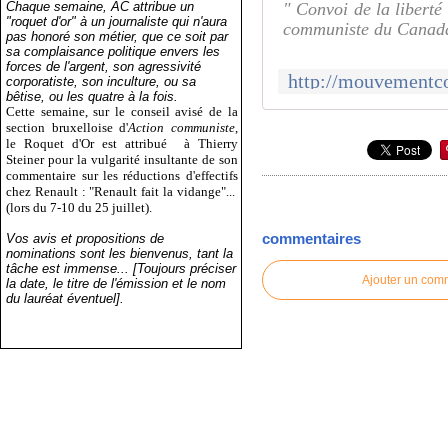
Chaque semaine, AC attribue un
" Convoi de la liberté
"roquet d'or" à un journaliste qui n'aura
communiste du Canada 
pas honoré son métier, que ce soit par
sa complaisance politique envers les
forces de l'argent, son agressivité
corporatiste, son inculture, ou sa
bêtise, ou les quatre à la fois.
Cette semaine, sur le conseil avisé de la
section bruxelloise d'
Action communiste
,
le Roquet d'Or est attribué
à Thierry
Steiner pour la vulgarité insultante de son
commentaire sur les réductions d'effectifs
chez Renault : "Renault fait la vidange"...
(lors du 7-10 du 25 juillet).
commentaires
Vos avis et propositions de
nominations sont les bienvenus, tant la
tâche est immense... [Toujours préciser
Ajouter un com
la date, le titre de l'émission et le nom
du lauréat éventuel].