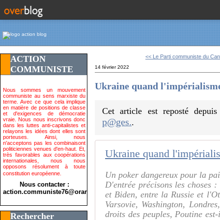
<< Le Parti communiste du Can
ACTION
COMMUNISTE
14 février 2022
Ukraine quand l'impérialisme 
Nous sommes un mouvement
communiste au sens marxiste du
terme. Avec ce que cela implique
en matière de positions de classe
Cet article est reposté depui
et d'exigences de démocratie
vraie. Nous nous inscrivons donc
p@ges.
.
dans les luttes anti-capitalistes et
relayons les idées dont elles sont
porteuses. Ainsi, nous
n'acceptons pas les combinaisont
politiciennes venues d'en-haut. Et,
Ukraine quand l'impérialis
très favorables aux coopérations
internationales, nous nous
opposons résolument à toute
Un poker dangereux pour la pai
constitution européenne.
D'entrée précisons les choses : 
Nous contacter :
action.communiste76@orange.fr>
et Biden, entre la Russie et l'
Varsovie, Washington, Londres
droits des peuples, Poutine est
Rechercher