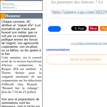
les potentats des émirats ? Ce
Humeur
Chaque semaine, AC
attribue un "roquet d'or" à un
Rep
journaliste qui n'aura pas
honoré son métier, que ce
soit par sa complaisance
politique envers les forces
de l'argent, son agressivité
<< Le Parti communiste du Can
corporatiste, son inculture,
commentaires
ou sa bêtise, ou les quatre à
la fois.
Cette semaine, sur le conseil
Ajouter un commentaire
avisé de la section bruxelloise
d'
Action communiste
, le
Roquet d'Or est attribué
à
Thierry Steiner pour la
vulgarité insultante de son
commentaire sur les réductions
d'effectifs chez Renault :
"Renault fait la vidange"...
(lors du 7-10 du 25 juillet).
Vos avis et propositions de
nominations sont les
bienvenus, tant la tâche est