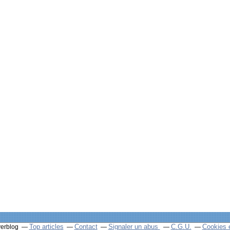
Top articles
Contact
Signaler un abus
C.G.U.
Cookies 
verblog