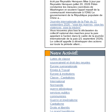
écrit par Reynaldo Henquen Mise à jour par
Reynaldo Henquen juillet 20, 2026 Pékin
condamne les mesures coercitives de
Washington et soutient l’appel massif de la
communauté internationale à l’ONU Le
gouvernement de la République populaire de
Chine a...
Journée internationale de la Paix du 21
septembre 2026 : “stop les guerres, stop les
violences, stop la misère”
Vous trouverez plus bas la déclaration du
collectif national des marches pour la paix
appelant à l'action dans le cadre de la journée
internationale de la paix (21 septembre 2026).
Le collectif appelle à développer des actions
sur toute la période allant...
Notre ActivitÉ
Luttes de classe
souveraineté et droit des peuples
Europe supranationale
Emploi & Travail
Europe & institutions
Classe : Capitalistes
International
Normandie
guerre idéologique
services publics
communistes
Guerre et impérialisme
Capitalisme
Droits et libertés
Le grand banditisme