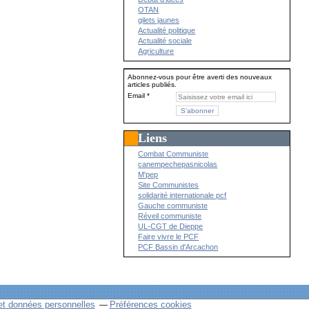
OTAN
gilets jaunes
Actualité politique
Actualité sociale
Agriculture
Abonnez-vous pour être averti des nouveaux
articles publiés.
Email
Liens
Combat Communiste
canempechepasnicolas
M'pep
Site Communistes
solidarité internationale pcf
Gauche communiste
Réveil communiste
UL-CGT de Dieppe
Faire vivre le PCF
PCF Bassin d'Arcachon
et données personnelles
Préférences cookies