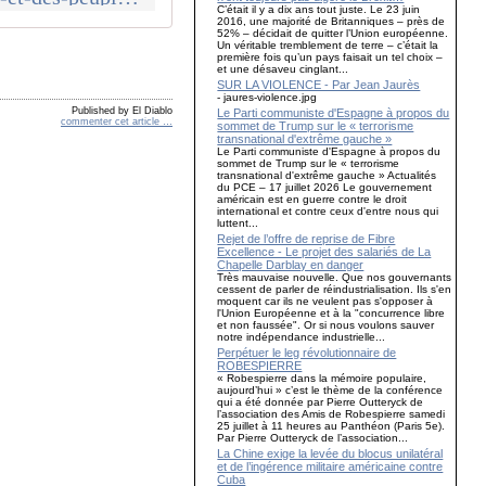
C’était il y a dix ans tout juste. Le 23 juin
2016, une majorité de Britanniques – près de
52% – décidait de quitter l’Union européenne.
Un véritable tremblement de terre – c’était la
première fois qu’un pays faisait un tel choix –
et une désaveu cinglant...
SUR LA VIOLENCE - Par Jean Jaurès
- jaures-violence.jpg
Published by El Diablo
Le Parti communiste d'Espagne à propos du
commenter cet article
…
sommet de Trump sur le « terrorisme
transnational d'extrême gauche »
Le Parti communiste d'Espagne à propos du
sommet de Trump sur le « terrorisme
transnational d'extrême gauche » Actualités
du PCE – 17 juillet 2026 Le gouvernement
américain est en guerre contre le droit
international et contre ceux d'entre nous qui
luttent...
Rejet de l’offre de reprise de Fibre
Excellence - Le projet des salariés de La
Chapelle Darblay en danger
Très mauvaise nouvelle. Que nos gouvernants
cessent de parler de réindustrialisation. Ils s'en
moquent car ils ne veulent pas s'opposer à
l'Union Européenne et à la "concurrence libre
et non faussée". Or si nous voulons sauver
notre indépendance industrielle...
Perpétuer le leg révolutionnaire de
ROBESPIERRE
« Robespierre dans la mémoire populaire,
aujourd’hui » c’est le thème de la conférence
qui a été donnée par Pierre Outteryck de
l’association des Amis de Robespierre samedi
25 juillet à 11 heures au Panthéon (Paris 5e).
Par Pierre Outteryck de l’association...
La Chine exige la levée du blocus unilatéral
et de l’ingérence militaire américaine contre
Cuba