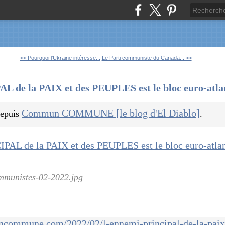
<< Pourquoi l’Ukraine intéresse...
Le Parti communiste du Canada... >>
de la PAIX et des PEUPLES est le bloc euro-atlan
Commun COMMUNE [le blog d'El Diablo]
 depuis
.
ommunistes-02-2022.jpg