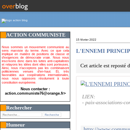
ACTION COMMUNISTE
15 février 2022
Nous sommes un mouvement communiste au
L'ENNEMI PRINCIPAL 
sens marxiste du terme. Avec ce que cela
implique en matière de positions de classe et
d'exigences de démocratie vraie. Nous nous
inscrivons donc dans les luttes anti-capitalistes
et relayons les idées dont elles sont porteuses.
Cet article est reposté
Ainsi, nous n'acceptons pas les combinaisont
politiciennes venues d'en-haut. Et, très
favorables aux coopérations internationales,
nous nous opposons résolument à toute
constitution européenne.
Nous contacter :
action.communiste76@orange.fr>
LIEN:
- paix-associations-c
Rechercher
Humeur