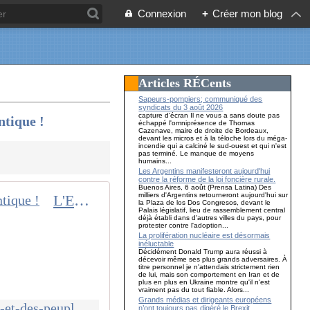
Connexion
+
Créer mon blog
Articles RÉCents
Sapeurs-pompiers; communiqué des
syndicats du 3 août 2026
capture d'écran Il ne vous a sans doute pas
tique !
échappé l'omniprésence de Thomas
Cazenave, maire de droite de Bordeaux,
devant les micros et à la téloche lors du méga-
incendie qui a calciné le sud-ouest et qui n'est
pas terminé. Le manque de moyens
humains...
Les Argentins manifesteront aujourd'hui
contre la réforme de la loi foncière rurale.
Buenos Aires, 6 août (Prensa Latina) Des
milliers d'Argentins retourneront aujourd'hui sur
L'ENNEMI PRINCIPAL de la PAIX et des PEUPLES est le bloc euro-atlantique !
la Plaza de los Dos Congresos, devant le
Palais législatif, lieu de rassemblement central
déjà établi dans d'autres villes du pays, pour
protester contre l'adoption...
La prolifération nucléaire est désormais
inéluctable
Décidément Donald Trump aura réussi à
décevoir même ses plus grands adversaires. À
titre personnel je n'attendais strictement rien
de lui, mais son comportement en Iran et de
plus en plus en Ukraine montre qu'il n'est
vraiment pas du tout fiable. Alors...
Grands médias et dirigeants européens
http://www.communcommune.com/2022/02/l-ennemi-principal-de-la-paix-et-des-peuples-est-le-bloc-euro-atlantique.html
n’ont toujours pas digéré le Brexit…