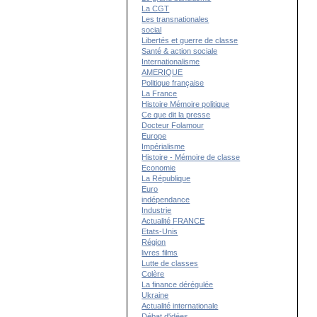
La CGT
Les transnationales
social
Libertés et guerre de classe
Santé & action sociale
Internationalisme
AMERIQUE
Politique française
La France
Histoire Mémoire politique
Ce que dit la presse
Docteur Folamour
Europe
Impérialisme
Histoire - Mémoire de classe
Economie
La République
Euro
indépendance
Industrie
Actualité FRANCE
Etats-Unis
Région
livres films
Lutte de classes
Colère
La finance dérégulée
Ukraine
Actualité internationale
Débat d'idées