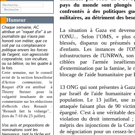
pays du monde sont plongés d
confrontés à des politiques gu
militaires, au détriment des bes
Humeur
Chaque semaine, AC
La situation à Gaza est devenu
attribue un "roquet d'or" à un
l'ONU... Selon l’OMS, « plus 
journaliste qui n'aura pas
honoré son métier, que ce
blessés, disparus ou présumés
soit par sa complaisance
d'enfants. Les instances de l'
politique envers les forces
de l'argent, son agressivité
infrastructures de l'UNRWA, son 
corporatiste, son inculture,
ciblées par l'armée israélie
ou sa bêtise, ou les quatre à
d'extermination par la famine, le
la fois.
Cette semaine, sur le conseil
blocage de l'aide humanitaire par I
avisé de la section bruxelloise
d'
Action communiste
, le
13 ONG qui sont présentes à Gaz
Roquet d'Or est attribué
à
Thierry Steiner pour la
par Israël de l'aide humanitaire 
vulgarité insultante de son
population. Le 13 juillet, une 
commentaire sur les réductions
attaquée faisant plus de 90 victim
d'effectifs chez Renault :
"Renault fait la vidange"...
épargné. C'est à une véritable des
(lors du 7-10 du 25 juillet).
violation du droit international 
mépris des injonctions de la Cour 
Vos avis et propositions de
nominations sont les
de négociation pour un cessez-le-
bienvenus, tant la tâche est