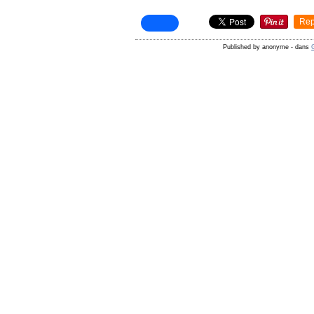
Rep
Published by anonyme
-
dans