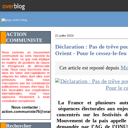
ACTION
21 juillet 2024
COMMUNISTE
Déclaration : Pas de trêve pou
Orient - Pour le cessez-le-fe
Nous sommes un mouvement
communiste au sens marxiste du
terme. Avec ce que cela implique
en matière de positions de classe
et d'exigences de démocratie
Mo
Cet article est reposté depuis
vraie. Nous nous inscrivons donc
dans les luttes anti-capitalistes et
relayons les idées dont elles sont
porteuses. Ainsi, nous
n'acceptons pas les combinaisont
politiciennes venues d'en-haut. Et,
très favorables aux coopérations
internationales, nous nous
opposons résolument à toute
constitution européenne.
La France et plusieurs aut
Nous contacter :
séquences électorales aux enje
action.communiste76@orange.fr>
concentrés sur les festivités
Mouvement de la paix appelle 
Rechercher
demandée par l’AG de l’ONU)