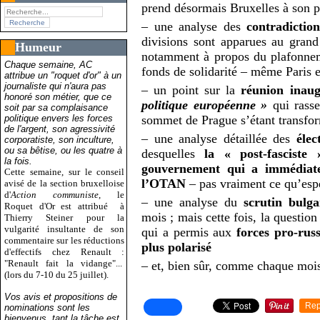
prend désormais Bruxelles à son p
– une analyse des
contradiction
divisions sont apparues au grand
Humeur
notamment à propos du plafonnem
Chaque semaine, AC
fonds de solidarité – même Paris e
attribue un "roquet d'or" à un
journaliste qui n'aura pas
– un point sur la
réunion inaug
honoré son métier, que ce
politique européenne »
qui rass
soit par sa complaisance
politique envers les forces
sommet de Prague s’étant transfo
de l'argent, son agressivité
– une analyse détaillée des
élec
corporatiste, son inculture,
ou sa bêtise, ou les quatre à
desquelles
la « post-fasciste
la fois.
gouvernement qui a immédiate
Cette semaine, sur le conseil
l’OTAN
– pas vraiment ce qu’espé
avisé de la section bruxelloise
d'
Action communiste
, le
– une analyse du
scrutin bulg
Roquet d'Or est attribué
à
mois ; mais cette fois, la questio
Thierry Steiner pour la
vulgarité insultante de son
qui a permis aux
forces pro-rus
commentaire sur les réductions
plus polarisé
d'effectifs chez Renault :
"Renault fait la vidange"...
– et, bien sûr, comme chaque mois
(lors du 7-10 du 25 juillet).
Vos avis et propositions de
Rep
nominations sont les
bienvenus, tant la tâche est