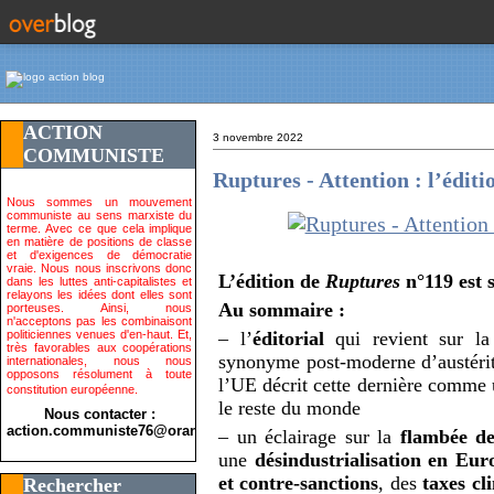
ACTION
3 novembre 2022
COMMUNISTE
Ruptures - Attention : l’édit
Nous sommes un mouvement
communiste au sens marxiste du
terme. Avec ce que cela implique
en matière de positions de classe
et d'exigences de démocratie
vraie. Nous nous inscrivons donc
L’édition de
Ruptures
n°119 est s
dans les luttes anti-capitalistes et
relayons les idées dont elles sont
Au sommaire :
porteuses. Ainsi, nous
n'acceptons pas les combinaisont
politiciennes venues d'en-haut. Et,
– l’
éditorial
qui revient sur l
très favorables aux coopérations
synonyme post-moderne d’austérit
internationales, nous nous
opposons résolument à toute
l’UE décrit cette dernière comme 
constitution européenne.
le reste du monde
Nous contacter :
action.communiste76@orange.fr>
– un éclairage sur la
flambée de
une
désindustrialisation en Eur
et contre-sanctions
, des
taxes cl
Rechercher