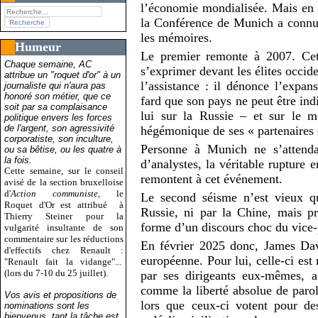
l’économie mondialisée. Mais en 
la Conférence de Munich a connu
les mémoires.
Humeur
Le premier remonte à 2007. Cett
Chaque semaine, AC
s’exprimer devant les élites occide
attribue un "roquet d'or" à un
l’assistance : il dénonce l’expa
journaliste qui n'aura pas
honoré son métier, que ce
fard que son pays ne peut être ind
soit par sa complaisance
lui sur la Russie – et sur le m
politique envers les forces
de l'argent, son agressivité
hégémonique de ses « partenaires 
corporatiste, son inculture,
Personne à Munich ne s’attenda
ou sa bêtise, ou les quatre à
la fois.
d’analystes, la véritable rupture 
Cette semaine, sur le conseil
remontent à cet événement.
avisé de la section bruxelloise
d'
Action communiste
, le
Le second séisme n’est vieux qu
Roquet d'Or est attribué
à
Russie, ni par la Chine, mais p
Thierry Steiner pour la
forme d’un discours choc du vice-
vulgarité insultante de son
commentaire sur les réductions
En février 2025 donc, James Da
d'effectifs chez Renault :
européenne. Pour lui, celle-ci e
"Renault fait la vidange"...
(lors du 7-10 du 25 juillet).
par ses dirigeants eux-mêmes, ac
comme la liberté absolue de parol
Vos avis et propositions de
lors que ceux-ci votent pour de
nominations sont les
bienvenus, tant la tâche est