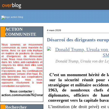
ACTION
4 mars 2026
COMMUNISTE
Désarroi des dirigeants euro
Nous sommes un mouvement
communiste au sens marxiste du
terme. Avec ce que cela implique
en matière de positions de classe
et d'exigences de démocratie
vraie. Nous nous inscrivons donc
Donald Trump, Ursula von der
dans les luttes anti-capitalistes et
relayons les idées dont elles sont
porteuses. Ainsi, nous
n'acceptons pas les combinaisont
politiciennes venues d'en-haut. Et,
C’est un monument hérité de l
très favorables aux coopérations
sur la sécurité réunit pour q
internationales, nous nous
opposons résolument à toute
stratégique et militaire occide
constitution européenne.
1963, de nombreux chefs d’
Nous contacter :
diplomates, officiers de hau
action.communiste76@orange.fr>
convergent vers la capitale bava
L’institution (de droit privé) es
Rechercher