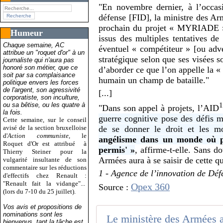
"En novembre dernier, à l’occas
défense [FID], la ministre des Ar
prochain du projet « MYRIADE » a
Humeur
issus des multiples tentatives d
Chaque semaine, AC
éventuel « compétiteur » [ou adve
attribue un "roquet d'or" à un
stratégique selon que ses visées so
journaliste qui n'aura pas
honoré son métier, que ce
d’aborder ce que l’on appelle la « 
soit par sa complaisance
humain un champ de bataille."
politique envers les forces
de l'argent, son agressivité
[...]
corporatiste, son inculture,
ou sa bêtise, ou les quatre à
1
"Dans son appel à projets, l’AID
la fois.
guerre cognitive pose des défis mo
Cette semaine, sur le conseil
avisé de la section bruxelloise
de se donner le droit et les m
d'
Action communiste
, le
angélisme dans un monde où po
Roquet d'Or est attribué
à
permis' »
, affirme-t-elle. Sans d
Thierry Steiner pour la
Armées aura à se saisir de cette qu
vulgarité insultante de son
commentaire sur les réductions
1 -
Agence de l’innovation de Déf
d'effectifs chez Renault :
"Renault fait la vidange"...
Opex 360
Source :
(lors du 7-10 du 25 juillet).
Vos avis et propositions de
nominations sont les
bienvenus, tant la tâche est