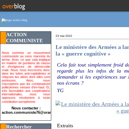
ACTION
23 mai 2022
COMMUNISTE
Le ministère des Armées a lan
la « guerre cognitive »
Nous sommes un mouvement
communiste au sens marxiste du
terme. Avec ce que cela implique
en matière de positions de classe
Cela fait tout simplement froid d
et d'exigences de démocratie
regarde plus les infos de la m
vraie. Nous nous inscrivons donc
dans les luttes anti-capitalistes et
demander si les expériences sur 
relayons les idées dont elles sont
porteuses. Ainsi, nous
nos écrans ?
n'acceptons pas les combinaisont
politiciennes venues d'en-haut. Et,
YG
très favorables aux coopérations
internationales, nous nous
opposons résolument à toute
constitution européenne.
Nous contacter :
action.communiste76@orange.fr>
Extraits
Rechercher