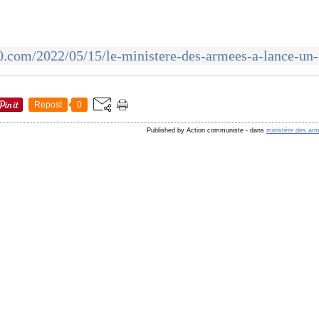
Repost
0
Published by Action communiste
-
dans
ministère des ar