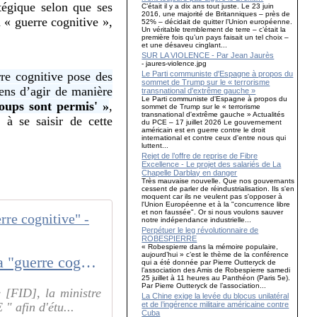
tégique selon que ses
C’était il y a dix ans tout juste. Le 23 juin
2016, une majorité de Britanniques – près de
a « guerre cognitive »,
52% – décidait de quitter l’Union européenne.
Un véritable tremblement de terre – c’était la
première fois qu’un pays faisait un tel choix –
et une désaveu cinglant...
SUR LA VIOLENCE - Par Jean Jaurès
- jaures-violence.jpg
Le Parti communiste d'Espagne à propos du
re cognitive pose des
sommet de Trump sur le « terrorisme
yens d’agir de manière
transnational d'extrême gauche »
Le Parti communiste d'Espagne à propos du
oups sont permis' »
,
sommet de Trump sur le « terrorisme
transnational d'extrême gauche » Actualités
 à se saisir de cette
du PCE – 17 juillet 2026 Le gouvernement
américain est en guerre contre le droit
international et contre ceux d'entre nous qui
luttent...
Rejet de l’offre de reprise de Fibre
Excellence - Le projet des salariés de La
Chapelle Darblay en danger
Très mauvaise nouvelle. Que nos gouvernants
cessent de parler de réindustrialisation. Ils s'en
moquent car ils ne veulent pas s'opposer à
l'Union Européenne et à la "concurrence libre
et non faussée". Or si nous voulons sauver
notre indépendance industrielle...
Perpétuer le leg révolutionnaire de
ROBESPIERRE
« Robespierre dans la mémoire populaire,
aujourd’hui » c’est le thème de la conférence
Le ministère des Armées a lancé un appel à projets sur le thème de la "guerre cognitive" - Zone Militaire
qui a été donnée par Pierre Outteryck de
l’association des Amis de Robespierre samedi
25 juillet à 11 heures au Panthéon (Paris 5e).
Par Pierre Outteryck de l’association...
 [FID], la ministre
La Chine exige la levée du blocus unilatéral
et de l’ingérence militaire américaine contre
 afin d'étu...
Cuba