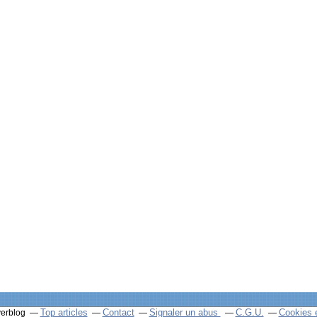
Top articles
Contact
Signaler un abus
C.G.U.
Cookies 
verblog