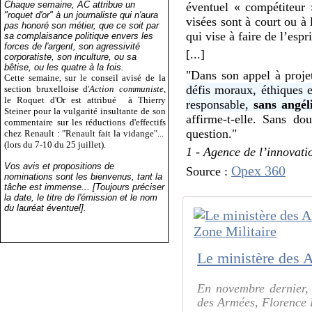
Chaque semaine, AC attribue un
éventuel « compétiteur 
"roquet d'or" à un journaliste qui n'aura
visées sont à court ou à 
pas honoré son métier, que ce soit par
qui vise à faire de l’esp
sa complaisance politique envers les
forces de l'argent, son agressivité
[...]
corporatiste, son inculture, ou sa
bêtise, ou les quatre à la fois.
"Dans son appel à proje
Cette semaine, sur le conseil avisé de la
défis moraux, éthiques e
section bruxelloise d'
Action communiste
,
le Roquet d'Or est attribué
à Thierry
responsable,
sans angél
Steiner pour la vulgarité insultante de son
affirme-t-elle. Sans d
commentaire sur les réductions d'effectifs
question."
chez Renault : "Renault fait la vidange"...
(lors du 7-10 du 25 juillet).
1 -
Agence de l’innovati
Vos avis et propositions de
Opex 360
Source :
nominations sont les bienvenus, tant la
tâche est immense... [Toujours préciser
la date, le titre de l'émission et le nom
du lauréat éventuel].
En novembre dernier, 
des Armées, Florence 