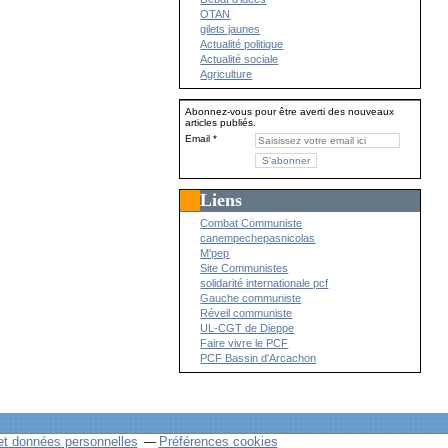
OTAN
gilets jaunes
Actualité politique
Actualité sociale
Agriculture
Abonnez-vous pour être averti des nouveaux
articles publiés.
Email
Liens
Combat Communiste
canempechepasnicolas
M'pep
Site Communistes
solidarité internationale pcf
Gauche communiste
Réveil communiste
UL-CGT de Dieppe
Faire vivre le PCF
PCF Bassin d'Arcachon
et données personnelles
Préférences cookies