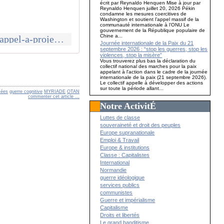
écrit par Reynaldo Henquen Mise à jour par
Reynaldo Henquen juillet 20, 2026 Pékin
condamne les mesures coercitives de
Washington et soutient l’appel massif de la
communauté internationale à l’ONU Le
gouvernement de la République populaire de
Chine a...
http://www.opex360.com/2022/05/15/le-ministere-des-armees-a-lance-un-appel-a-projets-sur-le-theme-de-la-guerre-cognitive/
Journée internationale de la Paix du 21
septembre 2026 : “stop les guerres, stop les
violences, stop la misère”
Vous trouverez plus bas la déclaration du
collectif national des marches pour la paix
appelant à l'action dans le cadre de la journée
internationale de la paix (21 septembre 2026).
Le collectif appelle à développer des actions
sur toute la période allant...
mées
guerre cognitive
MYRIADE
OTAN
commenter cet article
…
Notre ActivitÉ
Luttes de classe
souveraineté et droit des peuples
Europe supranationale
Emploi & Travail
Europe & institutions
Classe : Capitalistes
International
Normandie
guerre idéologique
services publics
communistes
Guerre et impérialisme
Capitalisme
Droits et libertés
Le grand banditisme