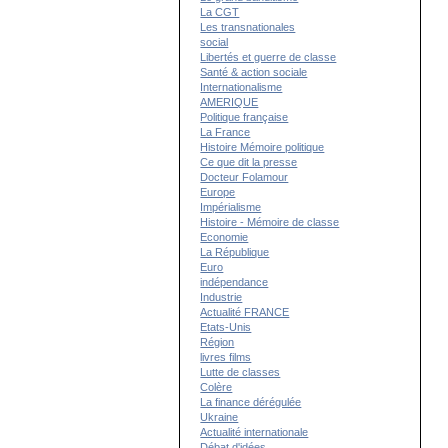
La CGT
Les transnationales
social
Libertés et guerre de classe
Santé & action sociale
Internationalisme
AMERIQUE
Politique française
La France
Histoire Mémoire politique
Ce que dit la presse
Docteur Folamour
Europe
Impérialisme
Histoire - Mémoire de classe
Economie
La République
Euro
indépendance
Industrie
Actualité FRANCE
Etats-Unis
Région
livres films
Lutte de classes
Colère
La finance dérégulée
Ukraine
Actualité internationale
Débat d'idées