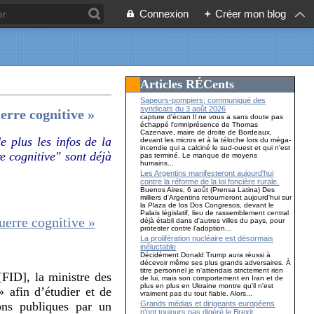
Connexion
+
Créer mon blog
Articles RÉCents
Sapeurs-pompiers; communiqué des
syndicats du 3 août 2026
erre cognitive »
capture d'écran Il ne vous a sans doute pas
échappé l'omniprésence de Thomas
Cazenave, maire de droite de Bordeaux,
e plus les infos de la
devant les micros et à la téloche lors du méga-
incendie qui a calciné le sud-ouest et qui n'est
e cognitive" sont déjà
pas terminé. Le manque de moyens
humains...
Les Argentins manifesteront aujourd'hui
contre la réforme de la loi foncière rurale.
Buenos Aires, 6 août (Prensa Latina) Des
milliers d'Argentins retourneront aujourd'hui sur
la Plaza de los Dos Congresos, devant le
Palais législatif, lieu de rassemblement central
déjà établi dans d'autres villes du pays, pour
protester contre l'adoption...
La prolifération nucléaire est désormais
inéluctable
Décidément Donald Trump aura réussi à
décevoir même ses plus grands adversaires. À
titre personnel je n'attendais strictement rien
FID], la ministre des
de lui, mais son comportement en Iran et de
plus en plus en Ukraine montre qu'il n'est
afin d’étudier et de
vraiment pas du tout fiable. Alors...
Grands médias et dirigeants européens
ions publiques par un
n’ont toujours pas digéré le Brexit…