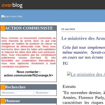
ACTION COMMUNISTE
23 mai 2022
Le ministère des Armé
Nous sommes un mouvement communiste au
sens marxiste du terme. Avec ce que cela
implique en matière de positions de classe et
d'exigences de démocratie vraie. Nous nous
Cela fait tout simplemen
inscrivons donc dans les luttes anti-capitalistes
même manière. Serait-ce 
et relayons les idées dont elles sont porteuses.
Ainsi, nous n'acceptons pas les combinaisont
en cours sur nos écrans 
politiciennes venues d'en-haut. Et, très
favorables aux coopérations internationales,
YG
nous nous opposons résolument à toute
constitution européenne.
Nous contacter :
action.communiste76@orange.fr>
Extraits
Rechercher
"En novembre dernier, à
Armées, Florence Parly
Humeur
caractériser les risque