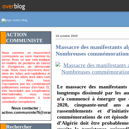
ACTION
16 octobre 2020
COMMUNISTE
Massacre des manifestants al
Nombreuses commémorations e
Nous sommes un mouvement
communiste au sens marxiste du
terme. Avec ce que cela implique
en matière de positions de classe
et d'exigences de démocratie
vraie. Nous nous inscrivons donc
dans les luttes anti-capitalistes et
relayons les idées dont elles sont
porteuses. Ainsi, nous
n'acceptons pas les combinaisont
Le massacre des manifestants
politiciennes venues d'en-haut. Et,
très favorables aux coopérations
longtemps dissimulé par les aut
internationales, nous nous
opposons résolument à toute
n’a commencé à émerger que d
constitution européenne.
2020, cinquante-neuf ans 
Nous contacter :
rassemblements et d’initiati
action.communiste76@orange.fr>
commémorations de cet épisode t
d’Algérie doit être probableme
Rechercher