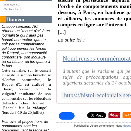
suscite la persistance aujour
l’ordre de comportements manif
dessous, à Paris, en banlieue p
et ailleurs, les annonces de qu
Humeur
compris en ligne sur l’internet.
Chaque semaine, AC
attribue un "roquet d'or" à un
[...]
journaliste qui n'aura pas
La suite ici :
honoré son métier, que ce
soit par sa complaisance
politique envers les forces
de l'argent, son agressivité
corporatiste, son inculture,
ou sa bêtise, ou les quatre à
la fois.
Cette semaine, sur le conseil
d'autant que le racisme qui pe
avisé de la section bruxelloise
sujet de préoccupations auj
d'
Action communiste
, le
algériens désarmés du 17 octobr
Roquet d'Or est attribué
à
Thierry Steiner pour la
vulgarité insultante de son
commentaire sur les réductions
d'effectifs chez Renault :
"Renault fait la vidange"...
(lors du 7-10 du 25 juillet).
Rep
Vos avis et propositions de
nominations sont les
Published by Action communiste
-
dans
Guerre
bienvenus, tant la tâche est